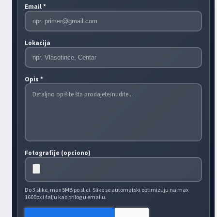
Email *
Lokacija
Opis *
Fotografije (opciono)
Do 3 slike, max 5MB po slici. Slike se automatski optimizuju na max
1600px i šalju kao prilog u emailu.