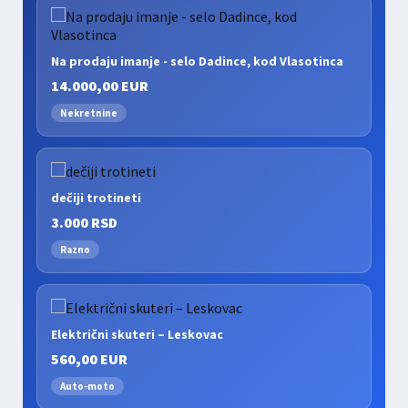
Na prodaju imanje - selo Dadince, kod Vlasotinca
14.000,00 EUR
Nekretnine
dečiji trotineti
3.000 RSD
Razno
Električni skuteri – Leskovac
560,00 EUR
Auto-moto