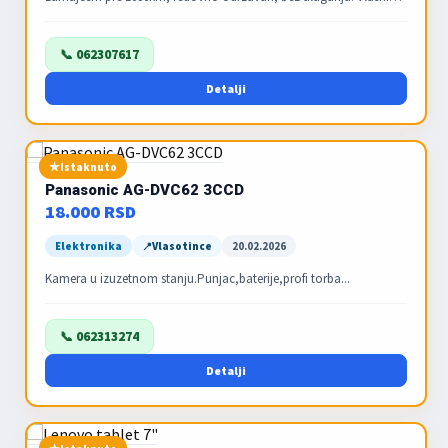
vozila . 240000km presao. Dobre zimske gume, moguca proba
vozi se svaki dan. Prenos obavezan, jedina mana tragovi grada na
krovu. Ugradjena kuka sa papirima nova, moze da se upise.
📞 062307617
Detalji
Istaknuto
Panasonic AG-DVC62 3CCD
18.000 RSD
Elektronika
Vlasotince
20.02.2026
Kamera u izuzetnom stanju.Punjac,baterije,profi torba...
📞 062313274
Detalji