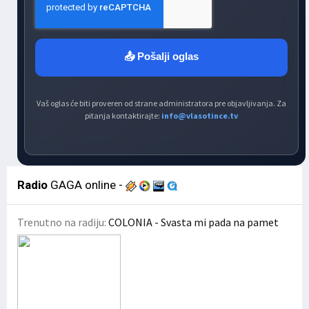
📤 Pošalji oglas
Vaš oglas će biti proveren od strane administratora pre objavljivanja. Za
pitanja kontaktirajte:
info@vlasotince.tv
Radio
GAGA online -
Trenutno na radiju:
COLONIA - Svasta mi pada na pamet