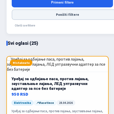
Primeni filtere
Poništi filtere
Obriši sve filtere
Svi oglasi (25)
Istaknuto
Уређај за одбијање паса, против лајања,
заустављање лајања, ЛЕД ултразвучни
адаптер за псе без батерије
950 RSD
Elektronika
Vlasotince
28.04.2026
Уређај за одбијање паса, против лајања, заустављање лајања,