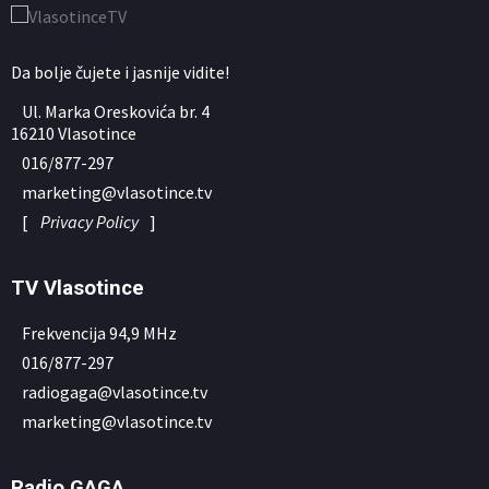
Da bolje čujete i jasnije vidite!
Ul. Marka Oreskovića br. 4
16210 Vlasotince
016/877-297
marketing@vlasotince.tv
[
Privacy Policy
]
TV Vlasotince
Frekvencija 94,9 MHz
016/877-297
radiogaga@vlasotince.tv
marketing@vlasotince.tv
Radio GAGA