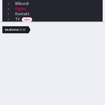
Bilbordi
Oglasi
Kontakt
TV
uživo
NAJNOVIJE
VESTI