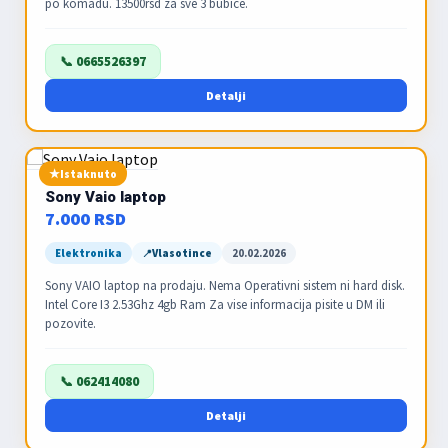
po komadu. 13500rsd za sve 3 bubice.
📞 0665526397
Detalji
Istaknuto
Sony Vaio laptop
7.000 RSD
Elektronika
Vlasotince
20.02.2026
Sony VAIO laptop na prodaju. Nema Operativni sistem ni hard disk.
Intel Core I3 2.53Ghz 4gb Ram Za vise informacija pisite u DM ili
pozovite.
📞 062414080
Detalji