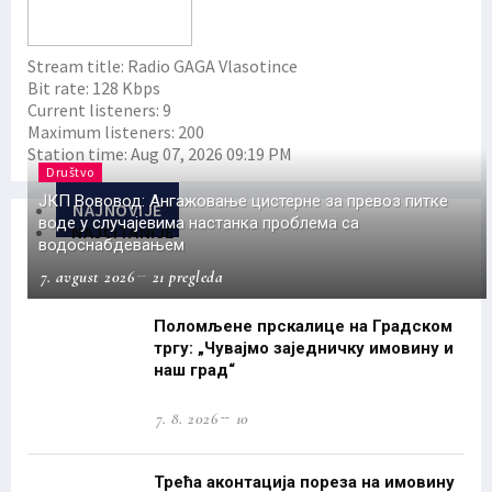
Stream title:
Radio GAGA Vlasotince
Bit rate:
128 Kbps
Current listeners:
9
Maximum listeners:
200
Station time:
Aug 07, 2026
09:19 PM
Društvo
ЈКП Вововод: Ангажовање цистерне за превоз питке
NAJNOVIJE
воде у случајевима настанка проблема са
NAJČITANIJE
водоснабдевањем
7. avgust 2026
21 pregleda
Поломљене прскалице на Градском
тргу: „Чувајмо заједничку имовину и
наш град“
7. 8. 2026
10
Трећа аконтација пореза на имовину