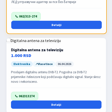
ЛЕД ултразвучни адаптер за псе без батерије
📞 062/313-274
Detalji
Digitalna antena za televiziju
1.000 RSD
Elektronika
Vlasotince
06.04.2026
Prodajem digitalnu antenu DVB-T2. Pogodna za DVB-T2
prijemnike i televizore koji podržavaju digitalni signal. Stanje skroz
novo i nekorisceno.
📞 062313274
Detalji