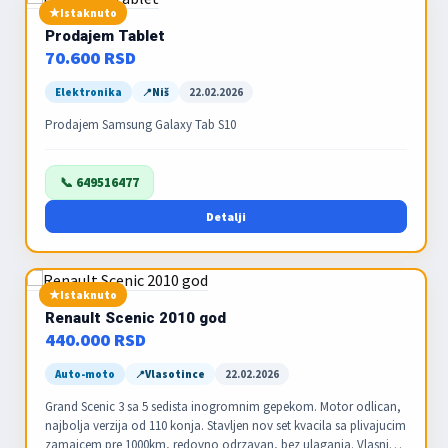
Istaknuto
Prodajem Tablet
70.600 RSD
Elektronika
Niš
22.02.2026
Prodajem Samsung Galaxy Tab S10
📞 649516477
Detalji
Istaknuto
Renault Scenic 2010 god
440.000 RSD
Auto-moto
Vlasotince
22.02.2026
Grand Scenic 3 sa 5 sedista inogromnim gepekom. Motor odlican,
najbolja verzija od 110 konja. Stavljen nov set kvacila sa plivajucim
zamajcem pre 1000km, redovno odrzavan, bez ulaganja. Vlasnik