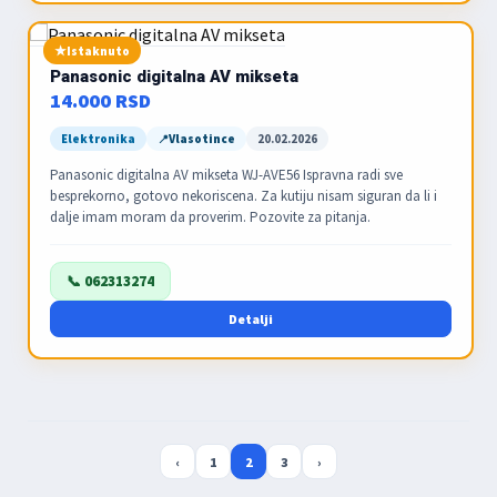
Istaknuto
Panasonic digitalna AV mikseta
14.000 RSD
Elektronika
Vlasotince
20.02.2026
Panasonic digitalna AV mikseta WJ-AVE56 Ispravna radi sve
besprekorno, gotovo nekoriscena. Za kutiju nisam siguran da li i
dalje imam moram da proverim. Pozovite za pitanja.
📞 062313274
Detalji
‹
1
2
3
›