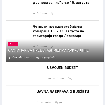
доспева за плаћање 15. августа
6. 8. 2026
63
Четврти третман сузбијања
комараца 10. и 11. августа на
територији града Лесковца
Sport
6. 8. 2026
51
САСТАНАК СА ПРЕДСТАВНИЦИМА АРКУС ЛИГЕ
3. decembar 2020
9404 pregleda
USVOJEN BUDŽET
20. 12. 2020
8671
JAVNA RASPRAVA O BUDŽETU
2. 11. 2020
8546