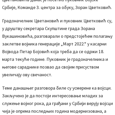
Србије, Команде 3. центра за обуку, Зоран Цветковић.
Градоначелник Цветановић и пуковник Цветковић су,
у друштву секретара Скупштине града Зорана
Вукашиновића, разговарали о предстојећем полагању
заклетве војника генерације „Март 2022.“ у касарни
Војвода Петар Бојовић која треба да се одржи 18.
марта текуће године. Пуковник је градоначелника и
његове сараднике позвао да својим присуством
увеличају ову свечаност.
Теме данашњег разговора биле су усмерене ка војсци.
Закључено је да постоји интересовање младих за
служење војног рока, да грађани у Србији верују војсци
чија је опрема последњих година модернизована, а