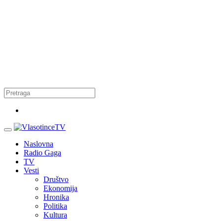
Naslovna
Radio Gaga
TV
Vesti
Društvo
Ekonomija
Hronika
Politika
Kultura