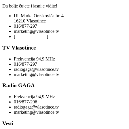
Da bolje čujete i jasnije vidite!
Ul. Marka Oreskovića br. 4
16210 Vlasotince
016/877-297
marketing@vlasotince.tv
[
Privacy Policy
]
TV Vlasotince
Frekvencija 94,9 MHz
016/877-297
radiogaga@vlasotince.tv
marketing@vlasotince.tv
Radio GAGA
Frekvencija 94,9 MHz
016/877-296
radiogaga@vlasotince.tv
marketing@vlasotince.tv
Vesti