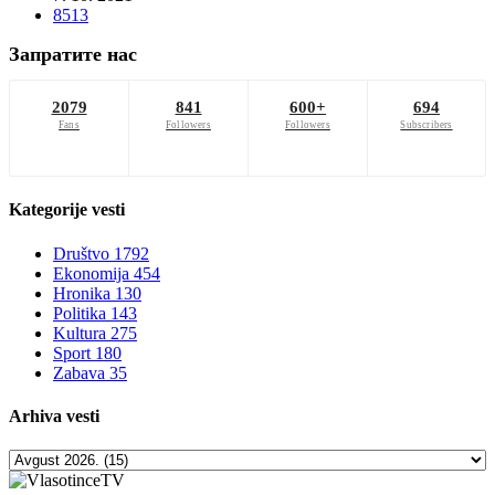
8513
Запратите нас
2079
841
600+
694
Fans
Followers
Followers
Subscribers
Kategorije
vesti
Društvo
1792
Ekonomija
454
Hronika
130
Politika
143
Kultura
275
Sport
180
Zabava
35
Arhiva
vesti