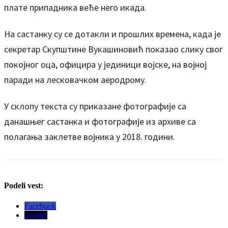
плате припадника веће него икада.
На састанку су се дотакли и прошлих времена, када је
секретар Скупштине Вукашиновић показао слику свог
покојног оцa, официра у јединици војске, на војној
паради на лесковачком аеродрому.
У склопу текста су приказане фотографије са
данашњег састанка и фотографије из архиве са
полагања заклетве војника у 2018. години.
Podeli vest:
Facebook
Twitter