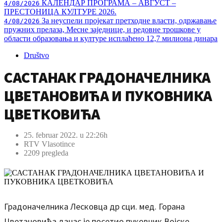
КАЛЕНДАР ПРОГРАМА – АВГУСТ –
4/08/2026
ПРЕСТОНИЦА КУЛТУРЕ 2026.
За неуспели пројекат претходне власти, одржавање
4/08/2026
пружних прелаза, Месне заједнице, и редовне трошкове у
области образовања и културе исплаћено 12,7 милиона динара
Društvo
САСТАНАК ГРАДОНАЧЕЛНИКА
ЦВЕТАНОВИЋА И ПУКОВНИКА
ЦВЕТКОВИЋА
25. februar 2022. u 22:26h
RTV Vlasotince
2209 pregleda
Градоначелника Лесковца др сци. мед. Горана
Цветановића данас је посетио пуковник Војске