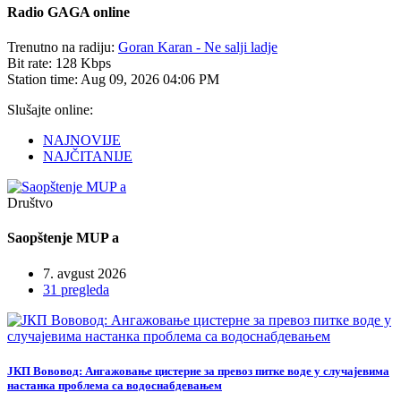
Radio
GAGA online
Trenutno na radiju:
Goran Karan - Ne salji ladje
Bit rate:
128 Kbps
Station time:
Aug 09, 2026
04:06 PM
Slušajte online:
NAJNOVIJE
NAJČITANIJE
Društvo
Saopštenje MUP a
7. avgust 2026
31 pregleda
ЈКП Вововод: Ангажовање цистерне за превоз питке воде у случајевима
настанка проблема са водоснабдевањем