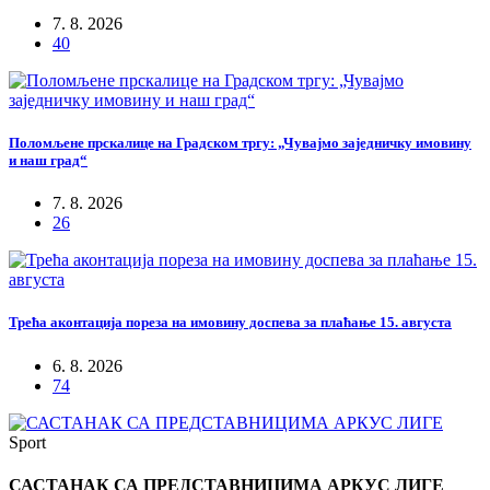
7. 8. 2026
40
Поломљене прскалице на Градском тргу: „Чувајмо заједничку имовину
и наш град“
7. 8. 2026
26
Трећа аконтација пореза на имовину доспева за плаћање 15. августа
6. 8. 2026
74
Sport
САСТАНАК СА ПРЕДСТАВНИЦИМА АРКУС ЛИГЕ