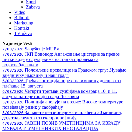
Sport
Zabava
Video
Bilbordi
Marketing
Kontakt
TV
uživo
Najnovije
Vesti
Saopštenje MUP a
7/08/2026
ЈКП Вововод: Ангажовање цистерне за превоз
7/08/2026
питке воде у случајевима настанка проблема са
водоснабдевањем
Поломљене прскалице на Градском тргу: „Чувајмо
7/08/2026
заједничку имовину и наш град“
Трећа аконтација пореза на имовину доспева за
6/08/2026
плаћање 15. августа
Четврти третман сузбијања комараца 10. и 11.
6/08/2026
августа на територији града Лесковца
Полиција апелује на возаче: Високе температуре
5/08/2026
повећавају ризик у саобраћају
За пакете пензионерима исплаћено 20 милиона,
5/08/2026
додатна средства за експропријацију
ЈАВНИ ПОЗИВ УМЕТНИЦИМА ЗА ИЗРАДУ
4/08/2026
МУРАЛА И УМЕТНИЧКИХ ИНСТАЛАЦИЈА