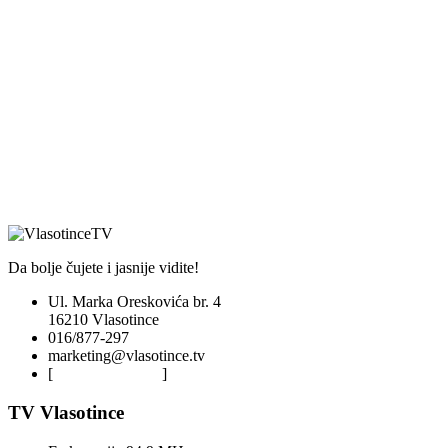
Da bolje čujete i jasnije vidite!
Ul. Marka Oreskovića br. 4
16210 Vlasotince
016/877-297
marketing@vlasotince.tv
[
Privacy Policy
]
TV Vlasotince