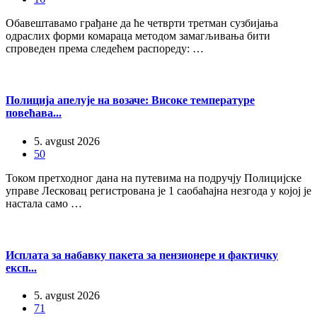
Обавештавамо грађане да ће четврти третман сузбијања
одраслих форми комараца методом замагљивања бити
спроведен према следећем распореду: …
Полиција апелује на возаче: Високе температуре
повећава...
5. avgust 2026
50
Током претходног дана на путевима на подручју Полицијске
управе Лесковац регистрована је 1 саобаћајна незгода у којој је
настала само …
Исплата за набавку пакета за пензионере и фактичку
експ...
5. avgust 2026
71