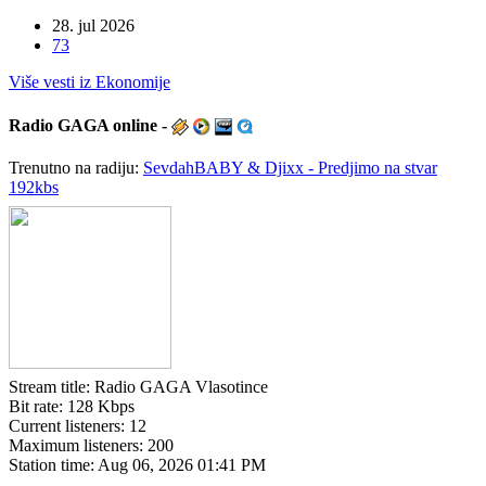
28. jul 2026
73
Više vesti iz Ekonomije
Radio
GAGA online -
Trenutno na radiju:
SevdahBABY & Djixx - Predjimo na stvar
192kbs
Stream title:
Radio GAGA Vlasotince
Bit rate:
128 Kbps
Current listeners:
12
Maximum listeners:
200
Station time:
Aug 06, 2026
01:41 PM