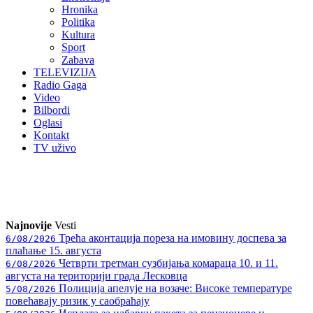
Hronika
Politika
Kultura
Sport
Zabava
TELEVIZIJA
Radio Gaga
Video
Bilbordi
Oglasi
Kontakt
TV
uživo
Najnovije
Vesti
Трећа аконтација пореза на имовину доспева за
6/08/2026
плаћање 15. августа
Четврти третман сузбијања комараца 10. и 11.
6/08/2026
августа на територији града Лесковца
Полиција апелује на возаче: Високе температуре
5/08/2026
повећавају ризик у саобраћају