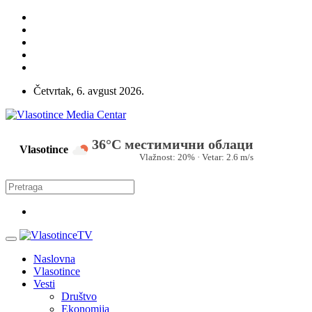
Vlasotince
Media
Centar
Četvrtak, 6. avgust 2026.
–
informativni
36°C местимични облаци
i
Vlasotince
Vlažnost: 20% · Vetar: 2.6 m/s
servisni
portal
Naslovna
Vlasotince
Vesti
Društvo
Ekonomija