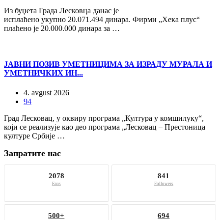
Из буџета Града Лесковца данас је
исплаћено укупно 20.071.494 динара. Фирми „Хека плус“
плаћено је 20.000.000 динара за …
ЈАВНИ ПОЗИВ УМЕТНИЦИМА ЗА ИЗРАДУ МУРАЛА И
УМЕТНИЧКИХ ИН...
4. avgust 2026
94
Град Лесковац, у оквиру програма „Култура у комшилуку“,
који се реализује као део програма „Лесковац – Престоница
културе Србије …
Запратите нас
2078
841
Fans
Followers
500+
694