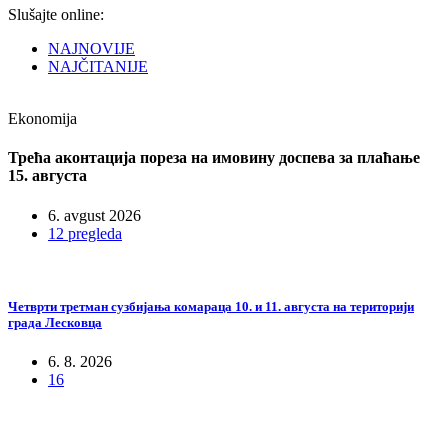
Slušajte online:
NAJNOVIJE
NAJČITANIJE
Ekonomija
Трећа аконтација пореза на имовину доспева за плаћање
15. августа
6. avgust 2026
12 pregleda
Четврти третман сузбијања комараца 10. и 11. августа на територији
града Лесковца
6. 8. 2026
16