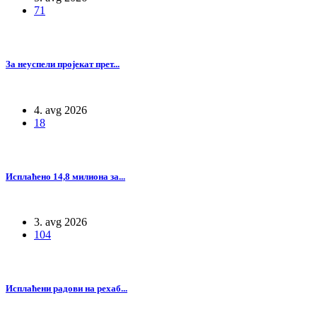
71
За неуспели пројекат прет...
4. avg 2026
18
Исплаћено 14,8 милиона за...
3. avg 2026
104
Исплаћени радови на рехаб...