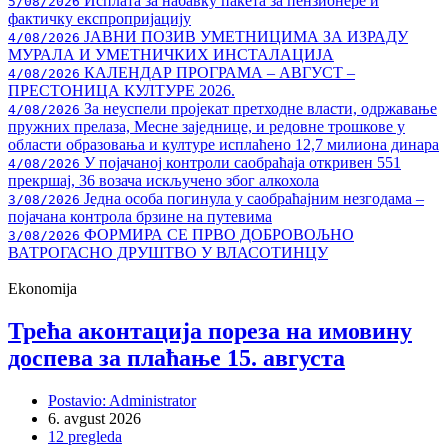
Исплата за набавку пакета за пензионере и
5/08/2026
фактичку експропријацију
ЈАВНИ ПОЗИВ УМЕТНИЦИМА ЗА ИЗРАДУ
4/08/2026
МУРАЛА И УМЕТНИЧКИХ ИНСТАЛАЦИЈА
КАЛЕНДАР ПРОГРАМА – АВГУСТ –
4/08/2026
ПРЕСТОНИЦА КУЛТУРЕ 2026.
За неуспели пројекат претходне власти, одржавање
4/08/2026
пружних прелаза, Месне заједнице, и редовне трошкове у
области образовања и културе исплаћено 12,7 милиона динара
У појачаној контроли саобраћаја откривен 551
4/08/2026
прекршај, 36 возача искључено због алкохола
Једна особа погинула у саобраћајним незгодама –
3/08/2026
појачана контрола брзине на путевима
ФОРМИРА СЕ ПРВО ДОБРОВОЉНО
3/08/2026
ВАТРОГАСНО ДРУШТВО У ВЛАСОТИНЦУ
Ekonomija
Трећа аконтација пореза на имовину
доспева за плаћање 15. августа
Postavio: Administrator
6. avgust 2026
12 pregleda