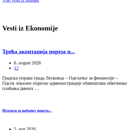
Više vesti iz politike
Vesti iz
Ekonomije
Трећа аконтација пореза н...
6. avgust 2026
12
Градска управа града Лесковца – Одељење за финансије –
Одсек локалне пореске администрације обавештава обвезнике
плаћања јавних …
Исплата за набавку пакета...
5. avg 2026