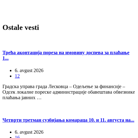
Ostale
vesti
Трећа аконтација пореза на имовину доспева за плаћање
1...
6. avgust 2026
12
Градска управа града Лесковца – Одељење за финансије –
Одсек локалне пореске администрације обавештава обвезнике
плаћања јавних …
Четврти третман сузбијања комараца 10. и 11. августа на...
6. avgust 2026
16