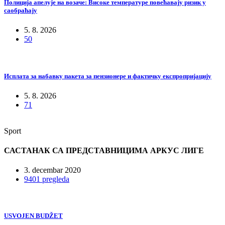
Полиција апелује на возаче: Високе температуре повећавају ризик у
саобраћају
5. 8. 2026
50
Исплата за набавку пакета за пензионере и фактичку експропријацију
5. 8. 2026
71
Sport
САСТАНАК СА ПРЕДСТАВНИЦИМА АРКУС ЛИГЕ
3. decembar 2020
9401 pregleda
USVOJEN BUDŽET