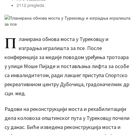
2112 pregleda
П
ланирана обнова моста у Турековцу и
изградња игралишта за псе. После
конференција за медије поводом уређења тротоара
у улици Моше Пијаде и постављања лифта за особе
са инвалидитетом, ради лакшег приступа Спортско
рекреативниом центру Дубочица, градоначелник др
сци. мед.
Радови на реконструкцији моста и рехабилитацији
дела коловоза општинског пута у Турековцу почели
су данас. Биће изведена реконструкција моста и