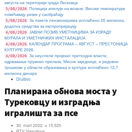
августа на територији града Лесковца
Полиција апелује на возаче: Високе температуре
5/08/2026
повећавају ризик у саобраћају
За пакете пензионерима исплаћено 20 милиона,
5/08/2026
додатна средства за експропријацију
ЈАВНИ ПОЗИВ УМЕТНИЦИМА ЗА ИЗРАДУ
4/08/2026
МУРАЛА И УМЕТНИЧКИХ ИНСТАЛАЦИЈА
КАЛЕНДАР ПРОГРАМА – АВГУСТ – ПРЕСТОНИЦА
4/08/2026
КУЛТУРЕ 2026.
За неуспели пројекат претходне власти,
4/08/2026
одржавање пружних прелаза, Месне заједнице, и редовне
трошкове у области образовања и културе исплаћено 12,7
милиона динара
Društvo
Планирана обнова моста у
Турековцу и изградња
игралишта за псе
30. mart 2022. u 15:52h
RTV Vlasotince