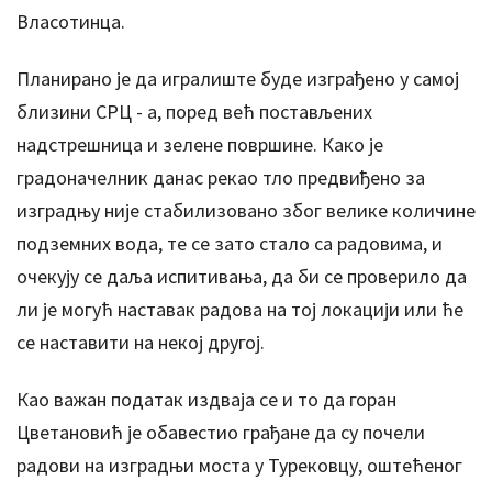
Власотинца.
Планирано је да игралиште буде изграђено у самој
близини СРЦ - а, поред већ постављених
надстрешница и зелене површине. Како је
градоначелник данас рекао тло предвиђено за
изградњу није стабилизовано због велике количине
подземних вода, те се зато стало са радовима, и
очекују се даља испитивања, да би се проверило да
ли је могућ наставак радова на тој локацији или ће
се наставити на некој другој.
Као важан податак издваја се и то да горан
Цветановић је обавестио грађане да су почели
радови на изградњи моста у Турековцу, оштећеног