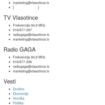
marketing@vlasotince.tv
[
Privacy Policy
]
TV Vlasotince
Frekvencija 94,9 MHz
016/877-297
radiogaga@vlasotince.tv
marketing@vlasotince.tv
Radio GAGA
Frekvencija 94,9 MHz
016/877-296
radiogaga@vlasotince.tv
marketing@vlasotince.tv
Vesti
Društvo
Ekonomija
Hronika
Politika