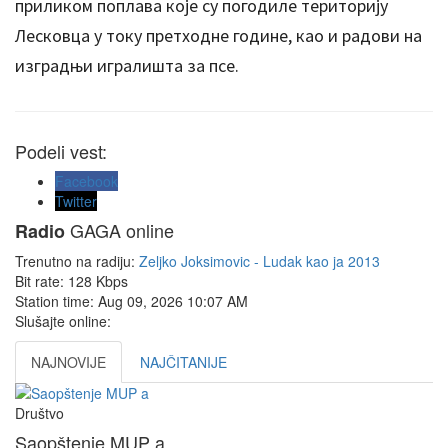
приликом поплава које су погодиле територију
Лесковца у току претходне године, као и радови на
изградњи игралишта за псе.
Podeli vest:
Facebook
Twitter
GAGA online
Radio
Trenutno na radiju:
Zeljko Joksimovic - Ludak kao ja 2013
Bit rate:
128 Kbps
Station time:
Aug 09, 2026
10:07 AM
Slušajte online:
NAJNOVIJE
NAJČITANIJE
Društvo
Saopštenje MUP a