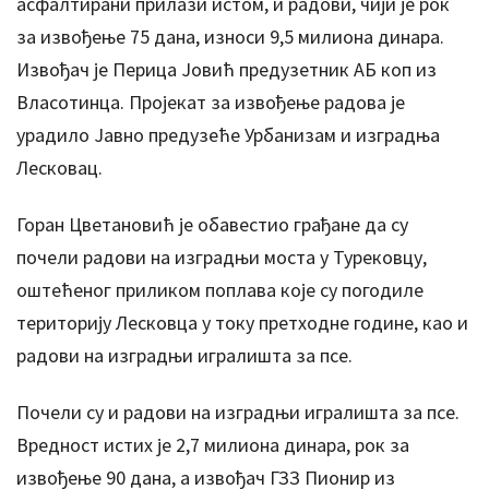
асфалтирани прилази истом, и радови, чији је рок
за извођење 75 дана, износи 9,5 милиона динара.
Извођач је Перица Јовић предузетник АБ коп из
Власотинца. Пројекат за извођење радова је
урадило Јавно предузеће Урбанизам и изградња
Лесковац.
Горан Цветановић је обавестио грађане да су
почели радови на изградњи моста у Турековцу,
оштећеног приликом поплава које су погодиле
територију Лесковца у току претходне године, као и
радови на изградњи игралишта за псе.
Почели су и радови на изградњи игралишта за псе.
Вредност истих је 2,7 милиона динара, рок за
извођење 90 дана, а извођач ГЗЗ Пионир из