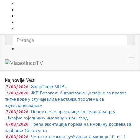
Najnovije
Vesti
Saopštenje MUP a
7/08/2026
ЈКП Вововод: Ангажовање цистерне за превоз
7/08/2026
питке воде у случајевима настанка проблема са
водоснабдевањем
Поломљене прскалице на Градском тргу:
7/08/2026
„Чувајмо заједничку имовину и наш град“
Трећа аконтација пореза на имовину доспева за
6/08/2026
плаћање 15. августа
Четврти третман сузбијања комараца 10. и 11.
6/08/2026