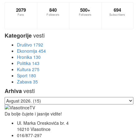
2079
840
500+
694
Fans
Followers
Followers
Subscribers
vesti
Kategorije
Društvo
1792
Ekonomija
454
Hronika
130
Politika
143
Kultura
275
Sport
180
Zabava
35
vesti
Arhiva
Da bolje čujete i jasnije vidite!
Ul. Marka Oreskovića br. 4
16210 Vlasotince
016/877-297