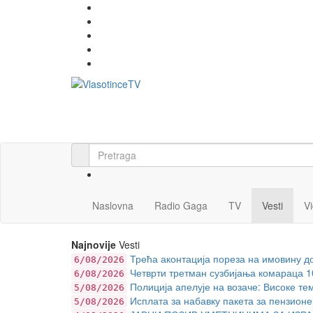
Naslovna
Radio Gaga
TV
Vesti
V
Najnovije
Vesti
Трећа аконтација пореза на имовину до
6/08/2026
Четврти третман сузбијања комараца 10.
6/08/2026
Полиција апелује на возаче: Високе те
5/08/2026
Исплата за набавку пакета за пензионе
5/08/2026