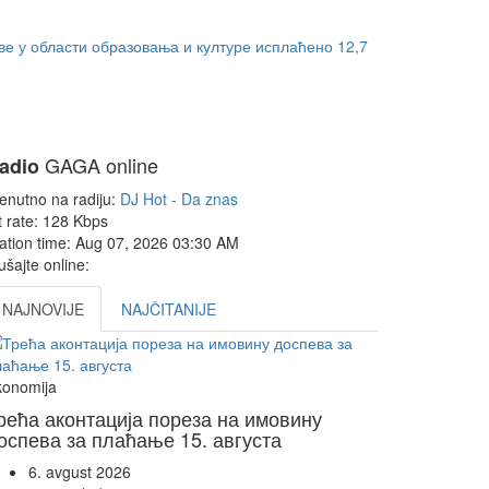
ве у области образовања и културе исплаћено 12,7
GAGA online
adio
enutno na radiju:
DJ Hot - Da znas
t rate:
128 Kbps
ation time:
Aug 07, 2026
03:30 AM
ušajte online:
NAJNOVIJE
NAJČITANIJE
konomija
рећа аконтација пореза на имовину
оспева за плаћање 15. августа
6. avgust 2026