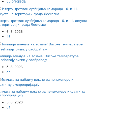
35 pregleda
тврти третман сузбијања комараца 10. и 11. августа
а територији града Лесковца
6. 8. 2026
46
олиција апелује на возаче: Високе температуре
већавају ризик у саобраћају
5. 8. 2026
55
сплата за набавку пакета за пензионере и фактичку
кспропријацију
5. 8. 2026
81