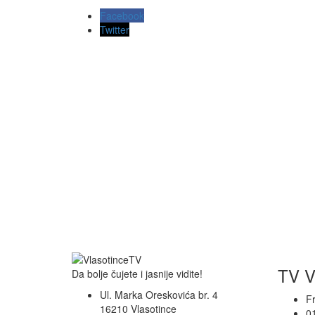
Facebook
Twitter
TV V
Da bolje čujete i jasnije vidite!
Ul. Marka Oreskovića br. 4
F
16210 Vlasotince
0