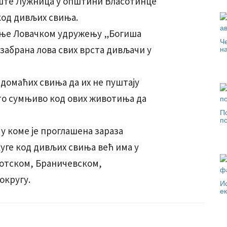
иште Лужница у општини Власотинце
код дивљих свиња.
љање Ловачком удружењу „Богиша
Че
забрана лова свих врста дивљачи у
н
 домаћих свиња да их не пуштају
то сумњиво код ових животиња да
П
по
 у коме је проглашена зараза
уге код дивљих свиња већ има у
отском, Браничевском,
округу.
И
е