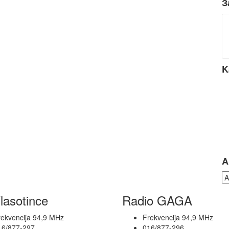
З
K
A
lasotince
Radio GAGA
rekvencija 94,9 MHz
Frekvencija 94,9 MHz
16/877-297
016/877-296