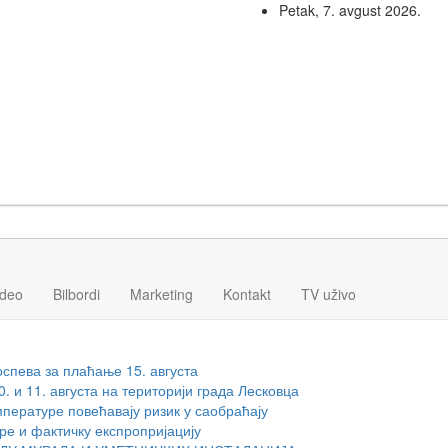
Petak, 7. avgust 2026.
ideo
Bilbordi
Marketing
Kontakt
TV
uživo
спева за плаћање 15. августа
 и 11. августа на територији града Лесковца
мпературе повећавају ризик у саобраћају
ре и фактичку експропријацију