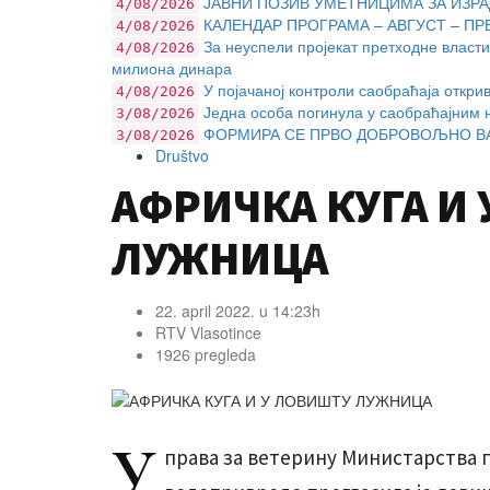
ЈАВНИ ПОЗИВ УМЕТНИЦИМА ЗА ИЗРА
4/08/2026
КАЛЕНДАР ПРОГРАМА – АВГУСТ – ПР
4/08/2026
За неуспели пројекат претходне власти
4/08/2026
милиона динара
У појачаној контроли саобраћаја откри
4/08/2026
Једна особа погинула у саобраћајним 
3/08/2026
ФОРМИРА СЕ ПРВО ДОБРОВОЉНО ВА
3/08/2026
Društvo
АФРИЧКА КУГА И
ЛУЖНИЦА
22. april 2022. u 14:23h
RTV Vlasotince
1926 pregleda
У
права за ветерину Министарства