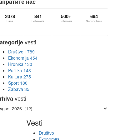
апратите нас
2078
841
500+
694
Fans
Followers
Followers
Subscribers
vesti
ategorije
Društvo
1789
Ekonomija
454
Hronika
130
Politika
143
Kultura
275
Sport
180
Zabava
35
vesti
rhiva
Vesti
Društvo
Ekonomija