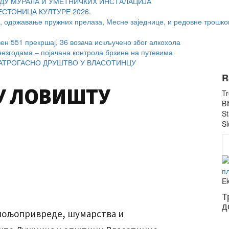
ДУ МУРАЛА И УМЕТНИЧКИХ ИНСТАЛАЦИЈА
ЕСТОНИЦА КУЛТУРЕ 2026.
, одржавање пружних прелаза, Месне заједнице, и редовне трошко
вен 551 прекршај, 36 возача искључено због алкохола
незгодама – појачана контрола брзине на путевима
ТРОГАСНО ДРУШТВО У ВЛАСОТИНЦУ
R
 У ЛОВИШТУ
Tr
Bi
St
Sl
E
Т
д
 пољопривреде, шумарства и