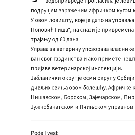
водопривреде прогласила је лов
подручјем зараженим афричком кугом 
У овом ловишту, које је дато на управ
Поповић Гиша“, на снази је привремена 
трајању од 60 дана.
Управа за ветерину упозорава власнике
ван свог газдинства и ако примете неш
пријаве ветеринарској инспекцији.
Јабланички округ је осми округ у Србији
дивљих свиња овом болешћу. Афричке к
Нишавском, Борском, Зајечарском, Пир
Јужнобанатском и Пчињском управном 
Podeli vest: