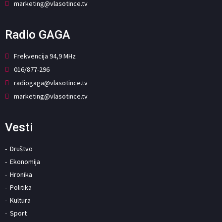
marketing@vlasotince.tv
Radio GAGA
Frekvencija 94,9 MHz
016/877-296
radiogaga@vlasotince.tv
marketing@vlasotince.tv
Vesti
Društvo
Ekonomija
Hronika
Politika
Kultura
Sport