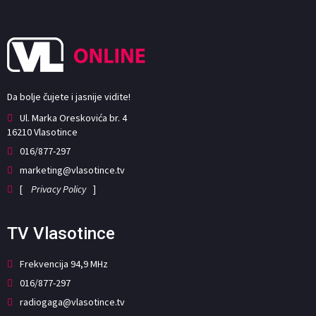
Da bolje čujete i jasnije vidite!
Ul. Marka Oreskovića br. 4
16210 Vlasotince
016/877-297
marketing@vlasotince.tv
[
Privacy Policy
]
TV Vlasotince
Frekvencija 94,9 MHz
016/877-297
radiogaga@vlasotince.tv