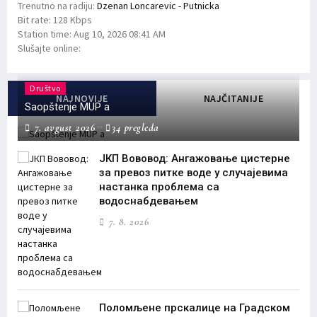
Trenutno na radiju:
Dzenan Loncarevic - Putnicka
Bit rate:
128 Kbps
Station time:
Aug 10, 2026
08:41 AM
Slušajte online:
Društvo
NAJNOVIJE
NAJČITANIJE
Saopštenje MUP a
7. avgust 2026
34 pregleda
ЈКП Вововод: Ангажовање цистерне
за превоз питке воде у случајевима
настанка проблема са
водоснабдевањем
7. 8. 2026
Поломљене прскалице на Градском