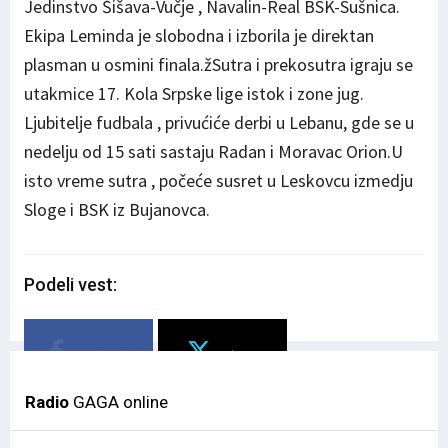
Jedinstvo Šišava-Vučje , Navalin-Real BSK-Sušnica.
Ekipa Leminda je slobodna i izborila je direktan
plasman u osmini finala.žSutra i prekosutra igraju se
utakmice 17. Kola Srpske lige istok i zone jug.
Ljubitelje fudbala , privućiće derbi u Lebanu, gde se u
nedelju od 15 sati sastaju Radan i Moravac Orion.U
isto vreme sutra , počeće susret u Leskovcu izmedju
Sloge i BSK iz Bujanovca.
Podeli vest:
Facebook
Twitter
Radio
GAGA online