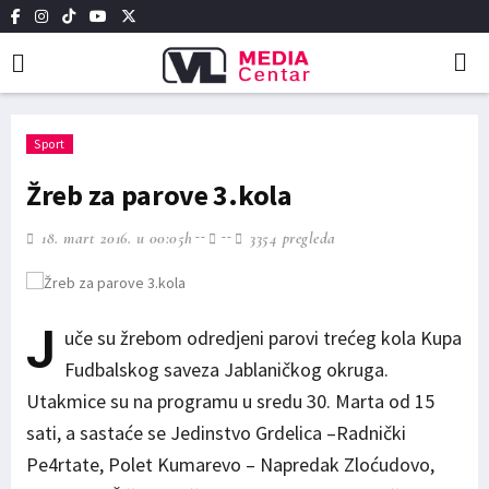
NAJNOVIJE
VESTI
Sport
Žreb za parove 3.kola
18. mart 2016. u 00:05h
3354 pregleda
J
uče su žrebom odredjeni parovi trećeg kola Kupa
Fudbalskog saveza Jablaničkog okruga.
Utakmice su na programu u sredu 30. Marta od 15
sati, a sastaće se Jedinstvo Grdelica –Radnički
Pe4rtate, Polet Kumarevo – Napredak Zloćudovo,