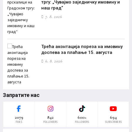
тргу: „Чувајмо заједничку имовину и
наш град“
7. 8. 2026
Трећа аконтација пореза на имовину
доспева за плаћање 15. августа
6. 8. 2026
Запратите нас
2079
842
600+
694
FANS
FOLLOWERS
FOLLOWERS
SUBSCRIBERS