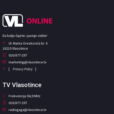
Da bolje čujete i jasnije vidite!
Ul. Marka Oreskovića br. 4
16210 Vlasotince
016/877-297
marketing@vlasotince.tv
[
Privacy Policy
]
TV Vlasotince
Frekvencija 94,9 MHz
016/877-297
radiogaga@vlasotince.tv