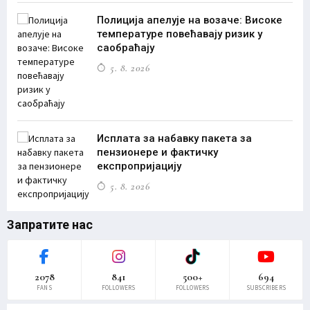
Полиција апелује на возаче: Високе
температуре повећавају ризик у
саобраћају
5. 8. 2026
Исплата за набавку пакета за
пензионере и фактичку
експропријацију
5. 8. 2026
Запратите нас
2078
841
500+
694
FANS
FOLLOWERS
FOLLOWERS
SUBSCRIBERS