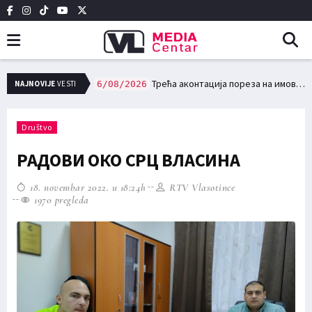
НО ВАТРОГАСНО ДРУШТВО У ВЛАСОТИНЦУ
Трећа аконтација пореза на имовину доспева за плаћање 15. августа
NAJNOVIJE
VESTI
6/08/2026
Društvo
РАДОВИ ОКО СРЦ ВЛАСИНА
18. novembar 2022. u 18:24h
RTV Vlasotince
1970 pregleda