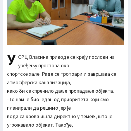
У
СРЦ Власина приводе се крају послови на
уређењу простора око
спортске хале. Раде се тротоари и завршава се
атмосферска канализација,
како би се спречило даље пропадање објекта.
-То нам је био један од приоритета који смо
планирали да решимо јер је
вода са крова ишла директно у темељ, што је
угрожавало објекат. Такође,