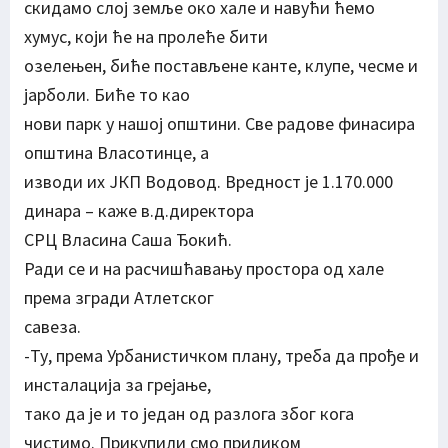
скидамо слој земље око хале и навући ћемо
хумус, који ће на пролеће бити
озелењен, биће постављене канте, клупе, чесме и
јарболи. Биће то као
нови парк у нашој општини. Све радове финасира
општина Власотинце, а
изводи их ЈКП Водовод. Вредност је 1.170.000
динара – каже в.д.директора
СРЦ Власина Саша Ђокић.
Ради се и на расчишћавању простора од хале
према згради Атлетског
савеза.
-Ту, према Урбанистичком плану, треба да прође и
инсталација за грејање,
тако да је и то један од разлога због кога
чистимо. Прикупили смо приликом