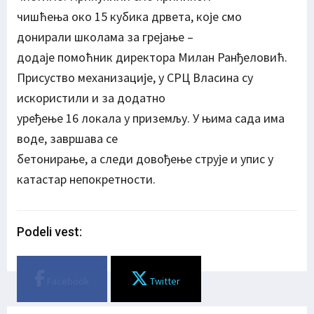
чишћења око 15 кубика дрвета, које смо
донирали школама за грејање –
додаје помоћник директора Милан Ранђеловић.
Присуство механизације, у СРЦ Власина су
искористили и за додатно
уређење 16 локала у приземљу. У њима сада има
воде, завршава се
бетонирање, а следи довођење струје и упис у
катастар непокретности.
Podeli vest:
Facebook
Twitter