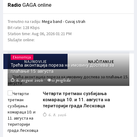
Radio
GAGA online
Trenutno na radiju:
Mega band - Cuvaj strah
Bit rate:
128 Kbps
Station time:
Aug 06, 2026
01:21 PM
Slušajte online:
Ekonomija
NAJNOVIJE
NAJČITANIJE
Трећа аконтација пореза на имовину доспева за
плаћање 15. августа
6. avgust 2026
11 pregleda
Четврти третман сузбијања
комараца 10. и 11. августа на
територији града Лесковца
6. 8. 2026