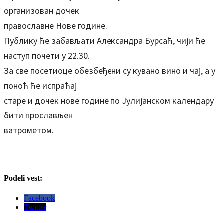
организован дочек
православне Нове године.
Публику ће забављати Александра Бурсаћ, чији ће
наступ почети у 22.30.
За све посетиоце обезбеђени су кувано вино и чај, а у
поноћ ће испраћај
старе и дочек нове године по Јулијанском календару
бити прослављен
ватрометом.
Podeli vest:
Facebook
Twitter