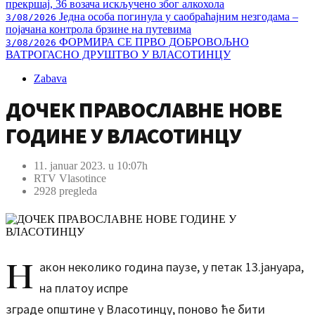
прекршај, 36 возача искључено због алкохола
Једна особа погинула у саобраћајним незгодама –
3/08/2026
појачана контрола брзине на путевима
ФОРМИРА СЕ ПРВО ДОБРОВОЉНО
3/08/2026
ВАТРОГАСНО ДРУШТВО У ВЛАСОТИНЦУ
Zabava
ДОЧЕК ПРАВОСЛАВНЕ НОВЕ
ГОДИНЕ У ВЛАСОТИНЦУ
11. januar 2023. u 10:07h
RTV Vlasotince
2928 pregleda
Н
акон неколико година паузе, у петак 13.јануара,
на платоу испре
зграде општине у Власотинцу, поново ће бити