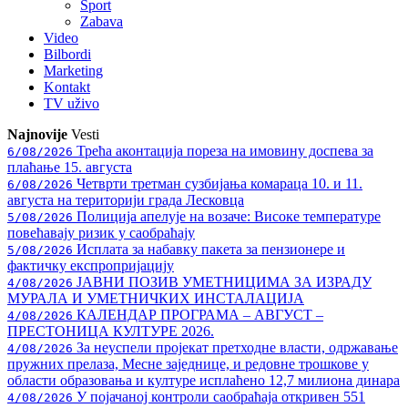
Sport
Zabava
Video
Bilbordi
Marketing
Kontakt
TV
uživo
Najnovije
Vesti
Трећа аконтација пореза на имовину доспева за
6/08/2026
плаћање 15. августа
Четврти третман сузбијања комараца 10. и 11.
6/08/2026
августа на територији града Лесковца
Полиција апелује на возаче: Високе температуре
5/08/2026
повећавају ризик у саобраћају
Исплата за набавку пакета за пензионере и
5/08/2026
фактичку експропријацију
ЈАВНИ ПОЗИВ УМЕТНИЦИМА ЗА ИЗРАДУ
4/08/2026
МУРАЛА И УМЕТНИЧКИХ ИНСТАЛАЦИЈА
КАЛЕНДАР ПРОГРАМА – АВГУСТ –
4/08/2026
ПРЕСТОНИЦА КУЛТУРЕ 2026.
За неуспели пројекат претходне власти, одржавање
4/08/2026
пружних прелаза, Месне заједнице, и редовне трошкове у
области образовања и културе исплаћено 12,7 милиона динара
У појачаној контроли саобраћаја откривен 551
4/08/2026