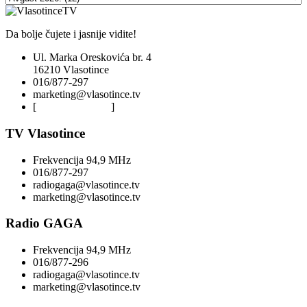
Da bolje čujete i jasnije vidite!
Ul. Marka Oreskovića br. 4
16210 Vlasotince
016/877-297
marketing@vlasotince.tv
[
Privacy Policy
]
TV Vlasotince
Frekvencija 94,9 MHz
016/877-297
radiogaga@vlasotince.tv
marketing@vlasotince.tv
Radio GAGA
Frekvencija 94,9 MHz
016/877-296
radiogaga@vlasotince.tv
marketing@vlasotince.tv