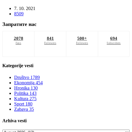
7. 10. 2021
8509
Запратите нас
2078
841
500+
694
Fans
Followers
Followers
Subscribers
Kategorije
vesti
Društvo
1789
Ekonomija
454
Hronika
130
Politika
143
Kultura
275
Sport
180
Zabava
35
Arhiva
vesti