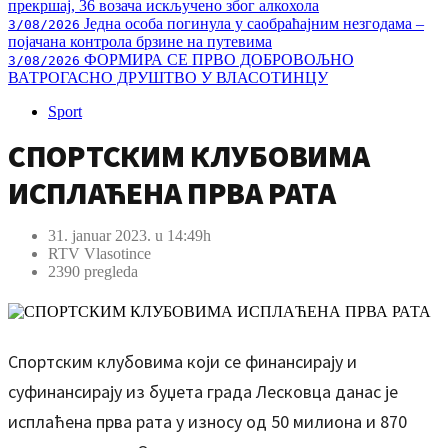
прекршај, 36 возача искључено због алкохола
Једна особа погинула у саобраћајним незгодама –
3/08/2026
појачана контрола брзине на путевима
ФОРМИРА СЕ ПРВО ДОБРОВОЉНО
3/08/2026
ВАТРОГАСНО ДРУШТВО У ВЛАСОТИНЦУ
Sport
СПОРТСКИМ КЛУБОВИМА
ИСПЛАЋЕНА ПРВА РАТА
31. januar 2023. u 14:49h
RTV Vlasotince
2390 pregleda
Спортским клубовима који се финансирају и
суфинансирају из буџета града Лесковца данас је
исплаћена прва рата у износу од 50 милиона и 870