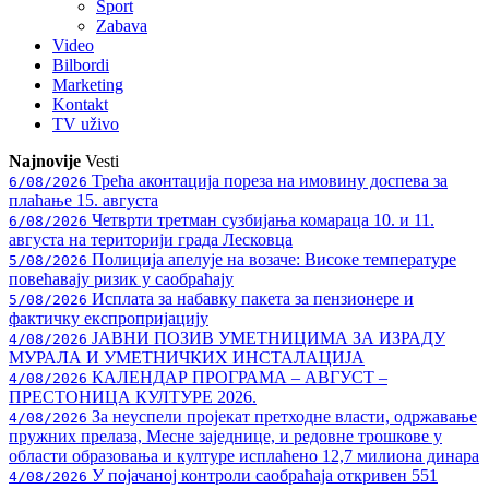
Sport
Zabava
Video
Bilbordi
Marketing
Kontakt
TV
uživo
Najnovije
Vesti
Трећа аконтација пореза на имовину доспева за
6/08/2026
плаћање 15. августа
Четврти третман сузбијања комараца 10. и 11.
6/08/2026
августа на територији града Лесковца
Полиција апелује на возаче: Високе температуре
5/08/2026
повећавају ризик у саобраћају
Исплата за набавку пакета за пензионере и
5/08/2026
фактичку експропријацију
ЈАВНИ ПОЗИВ УМЕТНИЦИМА ЗА ИЗРАДУ
4/08/2026
МУРАЛА И УМЕТНИЧКИХ ИНСТАЛАЦИЈА
КАЛЕНДАР ПРОГРАМА – АВГУСТ –
4/08/2026
ПРЕСТОНИЦА КУЛТУРЕ 2026.
За неуспели пројекат претходне власти, одржавање
4/08/2026
пружних прелаза, Месне заједнице, и редовне трошкове у
области образовања и културе исплаћено 12,7 милиона динара
У појачаној контроли саобраћаја откривен 551
4/08/2026