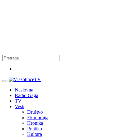
Naslovna
Radio Gaga
TV
Vesti
Društvo
Ekonomija
Hronika
Politika
Kultura