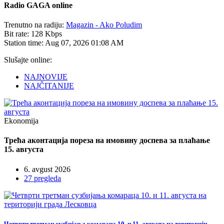
Radio
GAGA online
Trenutno na radiju:
Magazin - Ako Poludim
Bit rate:
128 Kbps
Station time:
Aug 07, 2026
01:08 AM
Slušajte online:
NAJNOVIJE
NAJČITANIJE
Ekonomija
Трећа аконтација пореза на имовину доспева за плаћање
15. августа
6. avgust 2026
27 pregleda
Четврти третман сузбијања комараца 10. и 11. августа на територији