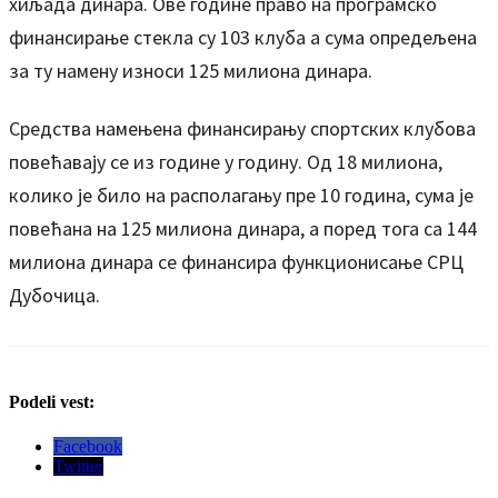
хиљада динара. Ове године право на програмско
финансирање стекла су 103 клуба а сума опредељена
за ту намену износи 125 милиона динара.
Средства намењена финансирању спортских клубова
повећавају се из године у годину. Од 18 милиона,
колико је било на располагању пре 10 година, сума је
повећана на 125 милиона динара, а поред тога са 144
милиона динара се финансира функционисање СРЦ
Дубочица.
Podeli vest:
Facebook
Twitter