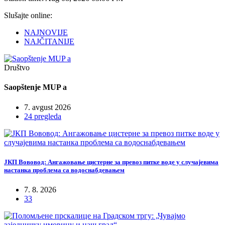
Slušajte online:
NAJNOVIJE
NAJČITANIJE
Društvo
Saopštenje MUP a
7. avgust 2026
24 pregleda
ЈКП Вововод: Ангажовање цистерне за превоз питке воде у случајевима
настанка проблема са водоснабдевањем
7. 8. 2026
33