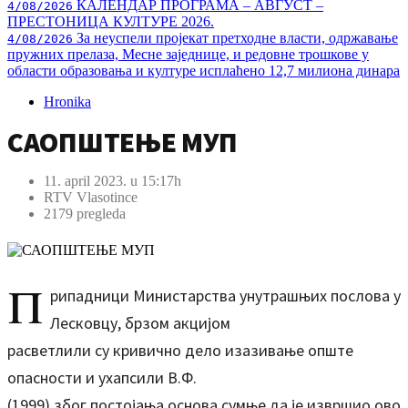
КАЛЕНДАР ПРОГРАМА – АВГУСТ –
4/08/2026
ПРЕСТОНИЦА КУЛТУРЕ 2026.
За неуспели пројекат претходне власти, одржавање
4/08/2026
пружних прелаза, Месне заједнице, и редовне трошкове у
области образовања и културе исплаћено 12,7 милиона динара
Hronika
САОПШТЕЊЕ МУП
11. april 2023. u 15:17h
RTV Vlasotince
2179 pregleda
П
рипадници Министарства унутрашњих послова у
Лесковцу, брзом акцијом
расветлили су кривично дело изазивање опште
опасности и ухапсили В.Ф.
(1999) због постојања основа сумње да је извршио ово