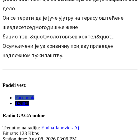
дело.
Он се терети да је јуче ујутру на терасу оштећене
шездесетседмогодишње жене
бацио тзв. &quot;молотовљев коктел&quot;.
Осумњичени је уз кривичну пријаву приведен
надлежном тужилаштву.
Podeli vest:
Facebook
Twitter
Radio
GAGA online
Trenutno na radiju:
Emina Jahovic - Aj
Bit rate:
128 Kbps
Station time:
Aug 08, 2026
03:06 PM