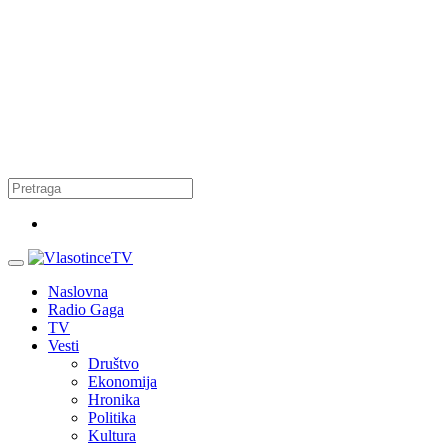
Naslovna
Radio Gaga
TV
Vesti
Društvo
Ekonomija
Hronika
Politika
Kultura