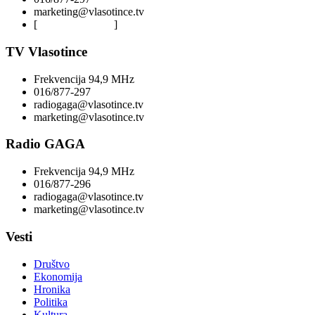
marketing@vlasotince.tv
[
Privacy Policy
]
TV Vlasotince
Frekvencija 94,9 MHz
016/877-297
radiogaga@vlasotince.tv
marketing@vlasotince.tv
Radio GAGA
Frekvencija 94,9 MHz
016/877-296
radiogaga@vlasotince.tv
marketing@vlasotince.tv
Vesti
Društvo
Ekonomija
Hronika
Politika
Kultura