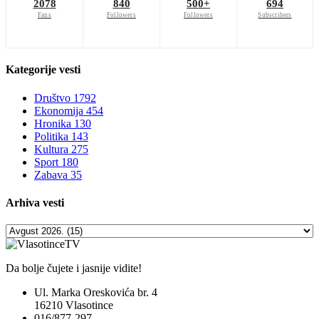
2078
840
500+
694
Fans
Followers
Followers
Subscribers
Kategorije
vesti
Društvo
1792
Ekonomija
454
Hronika
130
Politika
143
Kultura
275
Sport
180
Zabava
35
Arhiva
vesti
Da bolje čujete i jasnije vidite!
Ul. Marka Oreskovića br. 4
16210 Vlasotince
016/877-297