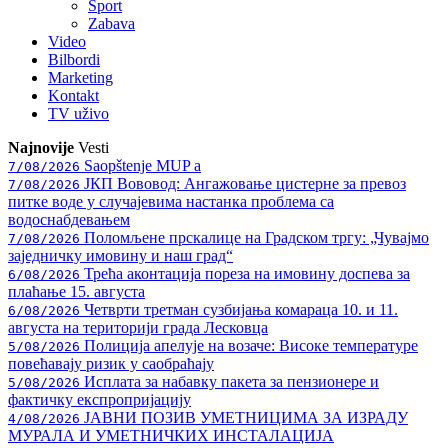
Sport
Zabava
Video
Bilbordi
Marketing
Kontakt
TV
uživo
Najnovije
Vesti
Saopštenje MUP a
7/08/2026
ЈКП Вововод: Ангажовање цистерне за превоз
7/08/2026
питке воде у случајевима настанка проблема са
водоснабдевањем
Поломљене прскалице на Градском тргу: „Чувајмо
7/08/2026
заједничку имовину и наш град“
Трећа аконтација пореза на имовину доспева за
6/08/2026
плаћање 15. августа
Четврти третман сузбијања комараца 10. и 11.
6/08/2026
августа на територији града Лесковца
Полиција апелује на возаче: Високе температуре
5/08/2026
повећавају ризик у саобраћају
Исплата за набавку пакета за пензионере и
5/08/2026
фактичку експропријацију
ЈАВНИ ПОЗИВ УМЕТНИЦИМА ЗА ИЗРАДУ
4/08/2026
МУРАЛА И УМЕТНИЧКИХ ИНСТАЛАЦИЈА