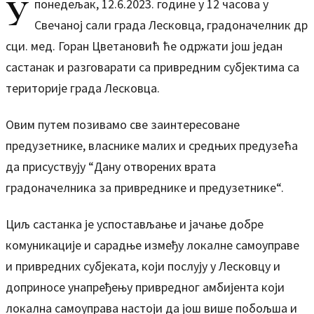
У
понедељак, 12.6.2023. године у 12 часова у
Свечаној сали града Лесковца, градоначелник др
сци. мед. Горан Цветановић ће одржати још један
састанак и разговарати са привредним субјектима са
територије града Лесковца.
Овим путем позивамо све заинтересоване
предузетнике, власнике малих и средњих предузећа
да присуствују “Дану отворених врата
градоначелника за привреднике и предузетнике“.
Циљ састанка је успостављање и јачање добре
комуникације и сарадње између локалне самоуправе
и привредних субјеката, који послују у Лесковцу и
доприносе унапређењу привредног амбијента који
локална самоуправа настоји да још више побољша и