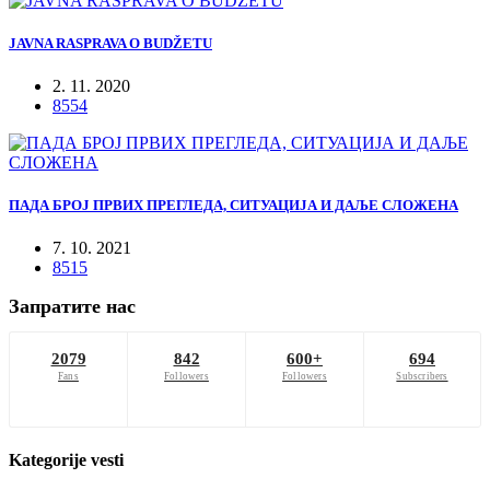
JAVNA RASPRAVA O BUDŽETU
2. 11. 2020
8554
ПАДА БРОЈ ПРВИХ ПРЕГЛЕДА, СИТУАЦИЈА И ДАЉЕ СЛОЖЕНА
7. 10. 2021
8515
Запратите нас
2079
842
600+
694
Fans
Followers
Followers
Subscribers
Kategorije
vesti