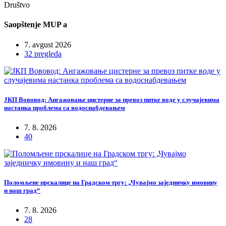
Društvo
Saopštenje MUP a
7. avgust 2026
32 pregleda
ЈКП Вововод: Ангажовање цистерне за превоз питке воде у случајевима
настанка проблема са водоснабдевањем
7. 8. 2026
40
Поломљене прскалице на Градском тргу: „Чувајмо заједничку имовину
и наш град“
7. 8. 2026
28