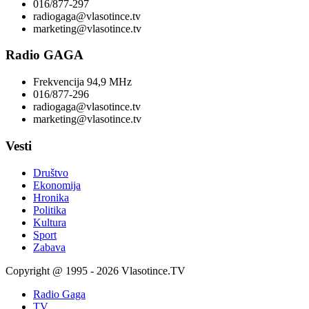
016/877-297
radiogaga@vlasotince.tv
marketing@vlasotince.tv
Radio GAGA
Frekvencija 94,9 MHz
016/877-296
radiogaga@vlasotince.tv
marketing@vlasotince.tv
Vesti
Društvo
Ekonomija
Hronika
Politika
Kultura
Sport
Zabava
Copyright @ 1995 - 2026 Vlasotince.TV
Radio Gaga
TV