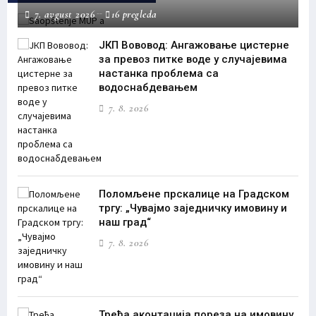
7. avgust 2026
16 pregleda
ЈКП Вововод: Ангажовање цистерне
за превоз питке воде у случајевима
настанка проблема са
водоснабдевањем
7. 8. 2026
Поломљене прскалице на Градском
тргу: „Чувајмо заједничку имовину и
наш град“
7. 8. 2026
Трећа аконтација пореза на имовину