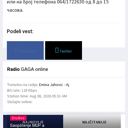
или на број телефона 064/1722630 од 8 до 15
часова.
Podeli vest:
Facebook
Twitter
Radio
GAGA online
Trenutno na radiju:
Emina Jahovic - Aj
Bit rate:
128 Kbps
Station time:
Aug 08, 2026
05:31 AM
Slušajte online:
Društvo
NAJNOVIJE
NAJČITANIJE
Saopštenje MUP a