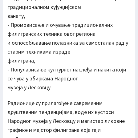
традиционалном кујунџијском
занату,
- Промовисање и очување традиционалних
филигранских техника овог региона
и оспособљавање полазника за самосталан рад у
старим техникама израде
филиграна,
- Популарисање културног наслеђа и накита који
се чува у збиркама Народног
музеја у Лесковцу.
Радионице су прилагођене савременим
друштвеним тенденцијама, воде их кустоси
Народног музеја у Лесковцу и магистар ликовне
графике и мајстор филиграна која гаји