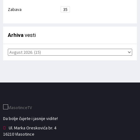
Zabava
35
Arhiva
vesti
Da bolje čujete i jasnije vidite!
Ul. Marka Oreskovića br. 4
16210 Vlasotince