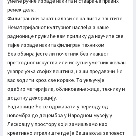
умеће ручне израде накита и стварање правих
ремек дела.
Филигрански занат налази се на листи заштите
Нематеријалног културног наслеђа а наше
радионице пружиће вам прилику да научите све
тајне израде накита филигран техником.
Без обзира јесте ли почетник без икаквог
претходног искуства или искусни уметник жељан
унапређења својих вештина, наши предавачи ће
вас водити кроз све кораке. То укључује
одабир материјала, обликовање жица, технику и
додатну декорацију.
Радионице ће се одржавати у периоду од
новембра до децембра у Народном музеју у
Лесковцу у простору који замишљамо као
креативно игралиште где је Ваша воља заповест