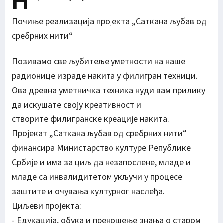
Н
Почиње реализација пројекта „Саткана љубав од
сребрних нити“
Позивамо све љубитеље уметности на наше
радионице израде накита у филигран техници.
Ова древна уметничка техника нуди вам прилику
да искушате своју креативност и
створите филигранске креације накита.
Пројекат „Саткана љубав од сребрних нити“
финансира Министарство културе Републике
Србије и има за циљ да незапослене, младе и
младе са инвалидитетом укључи у процесе
заштите и очувања културног наслеђа.
Циљеви пројекта:
- Едукација, обука и преношење знања о старом