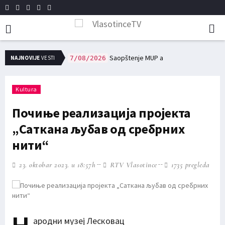
сне заједнице, и редовне трошкове у области образовања и културе исплаћено 12,7 милиона динара
Saopštenje MUP a
NAJNOVIJE
VESTI
7/08/2026
Kultura
Почиње реализација пројекта
„Саткана љубав од сребрних
нити“
23. oktobar 2023. u 18:57h
RTV Vlasotince
1735 pregleda
ародни музеј Лесковац