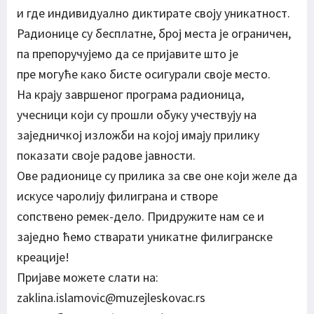
и где индивидуално диктирате своју уникатност.
Радионице су бесплатне, број места је ограничен,
па препоручујемо да се пријавите што је
пре могуће како бисте осигурали своје место.
На крају завршеног програма радионица,
учесници који су прошли обуку учествују на
заједничкој изложби на којој имају прилику
показати своје радове јавности.
Ове радионице су прилика за све оне који желе да
искусе чаролију филиграна и створе
сопствено ремек-дело. Придружите нам се и
заједно ћемо стварати уникатне филигранске
креације!
Пријаве можете слати на:
zaklina.islamovic@muzejleskovac.rs