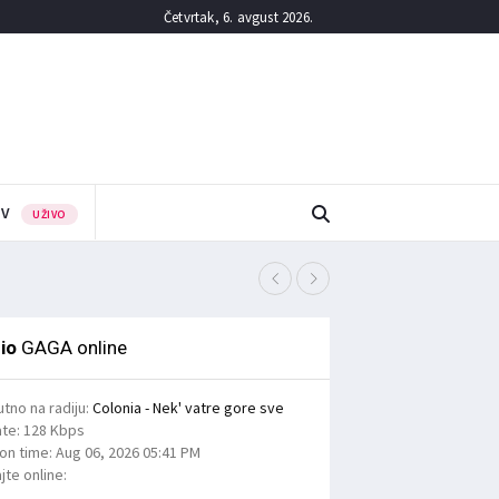
Četvrtak, 6. avgust 2026.
TV
UŽIVO
Четврти третман сузбиј
6/08/2026
io
GAGA online
utno na radiju:
Colonia - Nek' vatre gore sve
ate:
128 Kbps
ion time:
Aug 06, 2026
05:41 PM
jte online: