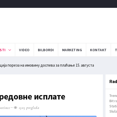
STI
VIDEO
BILBORDI
MARKETING
KONTAKT
ија пореза на имовину доспева за плаћање 15. августа
Rad
 редовне исплате
Tren
Bit r
Stat
otince
1505 pregleda
Sluša