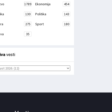
tvo
1789
Ekonomija
454
ika
130
Politika
143
ura
275
Sport
180
ava
35
iva
vesti