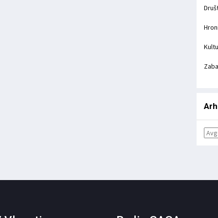
Druš
Hron
Kult
Zab
Arh