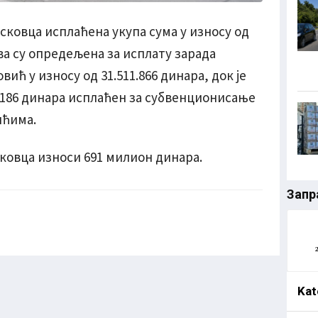
есковца исплаћена укупа сума у износу од
тва су опредељена за исплату зарада
ић у износу од 31.511.866 динара, док је
6.186 динара исплаћен за субвенционисање
ићима.
сковца износи 691 милион динара.
Запр
Kat