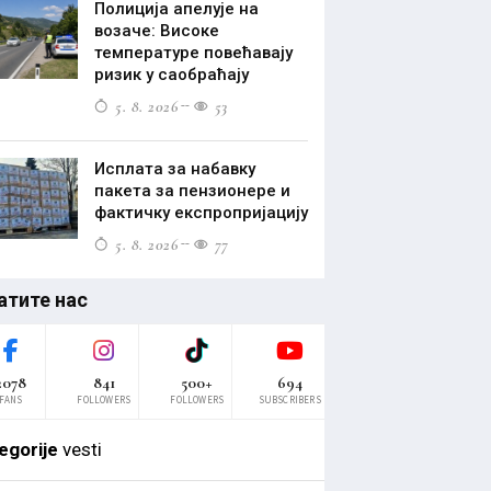
Полиција апелује на
возаче: Високе
температуре повећавају
ризик у саобраћају
5. 8. 2026
53
Исплата за набавку
пакета за пензионере и
фактичку експропријацију
5. 8. 2026
77
атите нас
2078
841
500+
694
FANS
FOLLOWERS
FOLLOWERS
SUBSCRIBERS
egorije
vesti