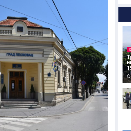
Т
и
1