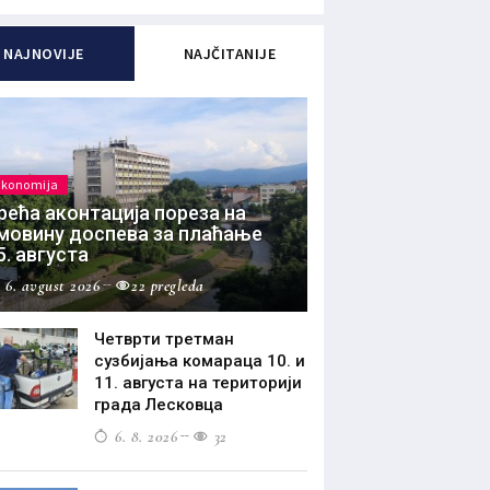
NAJNOVIJE
NAJČITANIJE
Ekonomija
рећа аконтација пореза на
мовину доспева за плаћање
5. августа
6. avgust 2026
22 pregleda
Четврти третман
сузбијања комараца 10. и
11. августа на територији
града Лесковца
6. 8. 2026
32