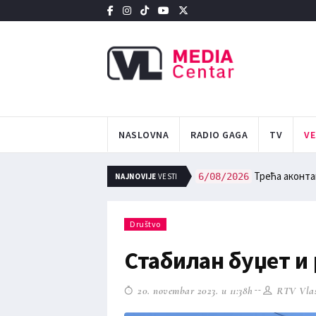
NASLOVNA
RADIO GAGA
TV
VE
ИНЦУ
Трећа аконтац
6/08/2026
NAJNOVIJE
VESTI
Društvo
Стабилан буџет и
20. novembar 2023. u 11:38h
RTV Vlas