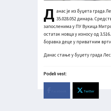
Д
анас је из буџета града Л
35.028.052 динара. Средс
запосленима у ПУ Вукица Митров
остатак новца у износу од 3.51
боравка деце у приватним врт
Данас стање у буџету града Ле
Podeli vest:
Facebook
Twitter