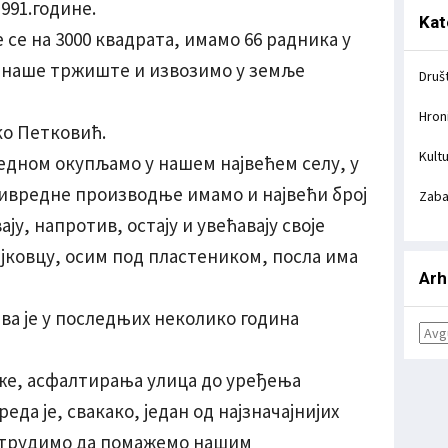
991.године.
Kat
се на 3000 квадрата, имамо 66 радника у
 наше тржиште и извозимо у земље
Druš
Hron
ко Петковић.
Kult
једном окупљамо у нашем највећем селу, у
вредне производње имамо и највећи број
Zab
ју, напротив, остају и увећавају своје
ајковцу, осим под пластеником, посла има
Arh
ва је у последњих неколико година
еже, асфалтирања улица до уређења
да је, свакако, један од најзначајнијих
 трудимо да помажемо нашим