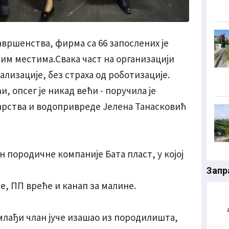
вршенства, фирма са 66 запослених је
им местима.Свака част на организацији
ализације, без страха од роботизације.
и, опсег је никад већи - поручила је
рства и водопривреде Јелена Танасковић
 породичне компаније Бата пласт, у којој
Запр
е, ПП вреће и канап за малине.
јмлађи члан јуче изашао из породилишта,