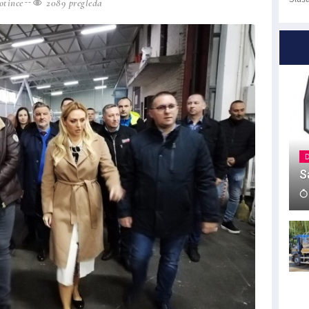
tince
2089 pregleda
S