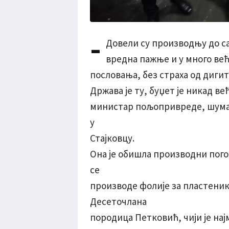
-
Довели су производњу до са
вредна пажње и у много већ
пословања, без страха од дигит
Држава је ту, буџет је никад већ
министар пољопривреде, шума
у
Стајковцу.
Она је обишла производни погон
се
производе фолије за пластеник
Десеточлана
породица Петковић, чији је на