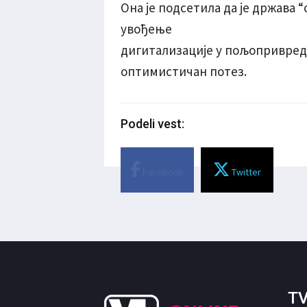
Она је подсетила да је држава 
увођење
дигитализације у пољопривреду
оптимистичан потез.
Podeli vest:
Facebook
Twitter
TV