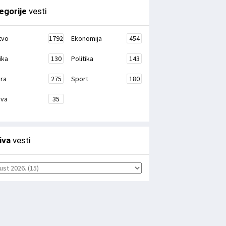
egorije
vesti
tvo
1792
Ekonomija
454
ika
130
Politika
143
ura
275
Sport
180
ava
35
iva
vesti