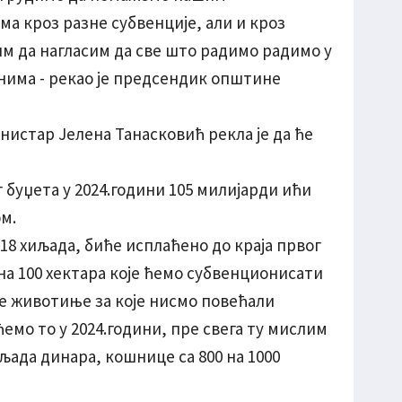
 кроз разне субвенције, али и кроз
м да нагласим да све што радимо радимо у
нима - рекао је предсендик општине
нистар Јелена Танасковић рекла је да ће
буџета у 2024.години 105 милијарди ићи
м.
 18 хиљада, биће исплаћено до краја првог
на 100 хектара које ћемо субвенционисати
ве животиње за које нисмо повећали
ћемо то у 2024.години, пре свега ту мислим
иљада динара, кошнице са 800 на 1000