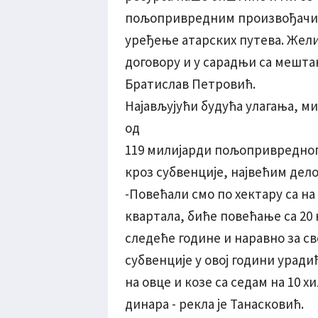
пољопривредним произвођачима
уређење атарских путева. Жели
договору и у сарадњи са мешта
Братислав Петровић.
Најављујући будућа улагања, ми
од
119 милијарди пољопривредног 
кроз субвенције, највећим дело
-Повећали смо по хектару са на
квартала, биће повећање са 20 
следеће године и наравно за с
субвенције у овој години уради
на овце и козе са седам на 10 х
динара - рекла је Танасковић.