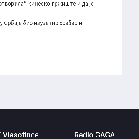
“отворила” кинеско тржиште и да је
 Србије био изузетно храбар и
 Vlasotince
Radio GAGA