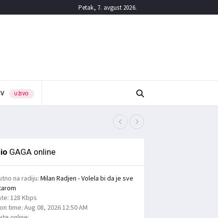
Petak, 7. avgust 2026.
TV
UŽIVO
Поломљене прскалице н
7/08/2026
io
GAGA online
utno na radiju:
Milan Radjen - Volela bi da je sve
tarom
ate:
128 Kbps
ion time:
Aug 08, 2026
12:50 AM
jte online: