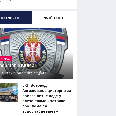
NAJNOVIJE
NAJČITANIJE
Društvo
aopštenje MUP a
7. avgust 2026
7 pregleda
ЈКП Вововод:
Ангажовање цистерне за
превоз питке воде у
случајевима настанка
проблема са
водоснабдевањем