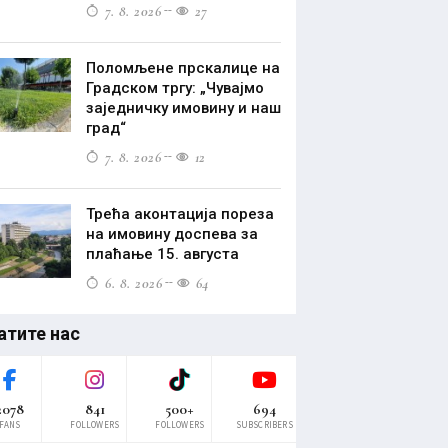
7. 8. 2026
27
Поломљене прскалице на
Градском тргу: „Чувајмо
заједничку имовину и наш
град“
7. 8. 2026
12
Трећа аконтација пореза
на имовину доспева за
плаћање 15. августа
6. 8. 2026
64
атите нас
2078
841
500+
694
FANS
FOLLOWERS
FOLLOWERS
SUBSCRIBERS