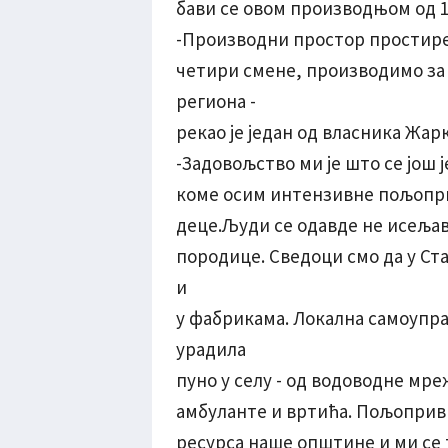
бави се овом производњом од 1
-Производни простор простире 
четири смене, производимо за
региона -
рекао је један од власника Жар
-Задовољство ми је што се још 
коме осим интензивне пољопри
деце.Људи се одавде не исељава
породице. Сведоци смо да у Ст
и
у фабрикама. Локална самоупра
урадила
пуно у селу - од водоводне мр
амбуланте и вртића. Пољопривре
ресурса наше општине и ми се