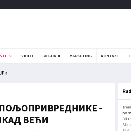
STI
VIDEO
BILBORDI
MARKETING
KONTAKT
UP a
Rad
 ПОЉОПРИВРЕДНИКЕ -
Tren
po s
НИКАД ВЕЋИ
Bit r
Stat
Sluša