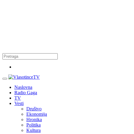
Naslovna
Radio Gaga
TV
Vesti
Društvo
Ekonomija
Hronika
Politika
Kultura