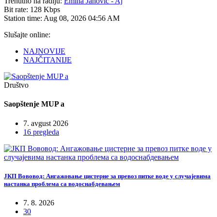
Trenutno na radiju:
Emina Jahovic - Aj
Bit rate:
128 Kbps
Station time:
Aug 08, 2026
04:56 AM
Slušajte online:
NAJNOVIJE
NAJČITANIJE
Društvo
Saopštenje MUP a
7. avgust 2026
16 pregleda
ЈКП Вововод: Ангажовање цистерне за превоз питке воде у случајевима
настанка проблема са водоснабдевањем
7. 8. 2026
30