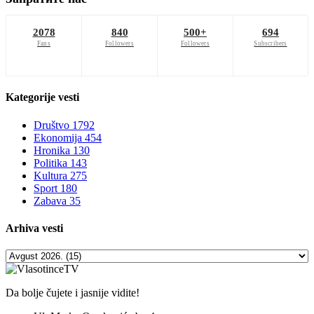
2078
840
500+
694
Fans
Followers
Followers
Subscribers
Kategorije
vesti
Društvo
1792
Ekonomija
454
Hronika
130
Politika
143
Kultura
275
Sport
180
Zabava
35
Arhiva
vesti
Da bolje čujete i jasnije vidite!