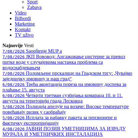
Sport
Zabava
Video
Bilbordi
Marketing
Kontakt
TV
uživo
Najnovije
Vesti
Saopštenje MUP a
7/08/2026
ЈКП Вововод: Ангажовање цистерне за превоз
7/08/2026
питке воде у случајевима настанка проблема са
водоснабдевањем
Поломљене прскалице на Градском тргу: „Чувајмо
7/08/2026
заједничку имовину и наш град“
Трећа аконтација пореза на имовину доспева за
6/08/2026
плаћање 15. августа
Четврти третман сузбијања комараца 10. и 11.
6/08/2026
августа на територији града Лесковца
Полиција апелује на возаче: Високе температуре
5/08/2026
повећавају ризик у саобраћају
Исплата за набавку пакета за пензионере и
5/08/2026
фактичку експропријацију
ЈАВНИ ПОЗИВ УМЕТНИЦИМА ЗА ИЗРАДУ
4/08/2026
МУРАЛА И УМЕТНИЧКИХ ИНСТАЛАЦИЈА