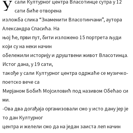
У
сали Културног центра Власотинце сутра у 12
сати биће отворена
изложба слика “Знаменити Власотинчани”, аутора
Александра Спасића. На
њој ће, први пут, бити изложено 15 портрета људи
који су на неки начин
обележили историју и друштвени живот Власотинца.
Истог дана, у 19 сати,
такође у сали Културног центра одржаће се музичко-
поетско вече са
Мирјаном Бобић Мојсиловић под називом Обећао си
ми.
-Ова два догађаја организовали смо у исто дану јер је
то дан Културног
центра и желели смо да на један заиста леп начин