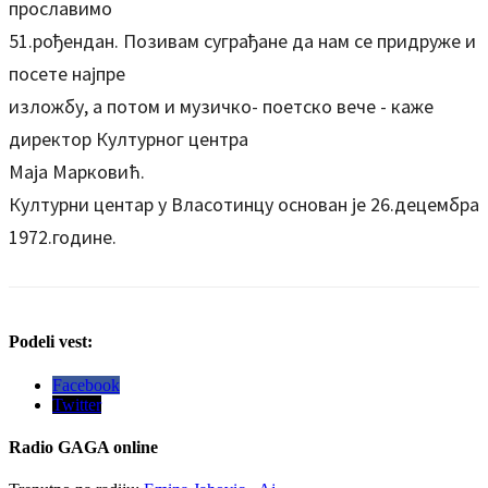
прославимо
51.рођендан. Позивам суграђане да нам се придруже и
посете најпре
изложбу, а потом и музичко- поетско вече - каже
директор Културног центра
Маја Марковић.
Културни центар у Власотинцу основан је 26.децембра
1972.године.
Podeli vest:
Facebook
Twitter
Radio
GAGA online