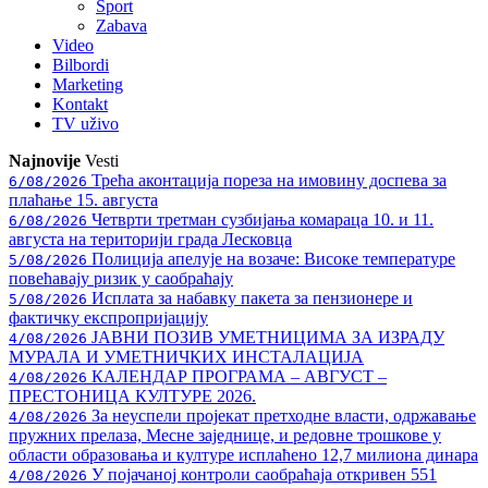
Sport
Zabava
Video
Bilbordi
Marketing
Kontakt
TV
uživo
Najnovije
Vesti
Трећа аконтација пореза на имовину доспева за
6/08/2026
плаћање 15. августа
Четврти третман сузбијања комараца 10. и 11.
6/08/2026
августа на територији града Лесковца
Полиција апелује на возаче: Високе температуре
5/08/2026
повећавају ризик у саобраћају
Исплата за набавку пакета за пензионере и
5/08/2026
фактичку експропријацију
ЈАВНИ ПОЗИВ УМЕТНИЦИМА ЗА ИЗРАДУ
4/08/2026
МУРАЛА И УМЕТНИЧКИХ ИНСТАЛАЦИЈА
КАЛЕНДАР ПРОГРАМА – АВГУСТ –
4/08/2026
ПРЕСТОНИЦА КУЛТУРЕ 2026.
За неуспели пројекат претходне власти, одржавање
4/08/2026
пружних прелаза, Месне заједнице, и редовне трошкове у
области образовања и културе исплаћено 12,7 милиона динара
У појачаној контроли саобраћаја откривен 551
4/08/2026