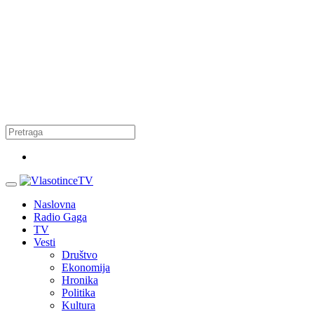
Naslovna
Radio Gaga
TV
Vesti
Društvo
Ekonomija
Hronika
Politika
Kultura