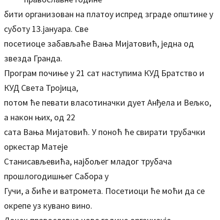
бити организован на платоу испред зграде општине у
суботу 13.јануара. Све
посетиоце забављаће Вања Мијатовић, једна од
звезда Гранда.
Програм почиње у 21 сат наступима КУД Братство и
КУД Света Тројица,
потом ће певати власотиначки дует Анђела и Вељко,
а након њих, од 22
сата Вања Мијатовић. У поноћ ће свирати трубачки
оркестар Матеје
Станисављевића, најбољег младог трубача
прошлогодишњег Сабора у
Гучи, а биће и ватромета. Посетиоци ће моћи да се
окрепе уз кувано вино.