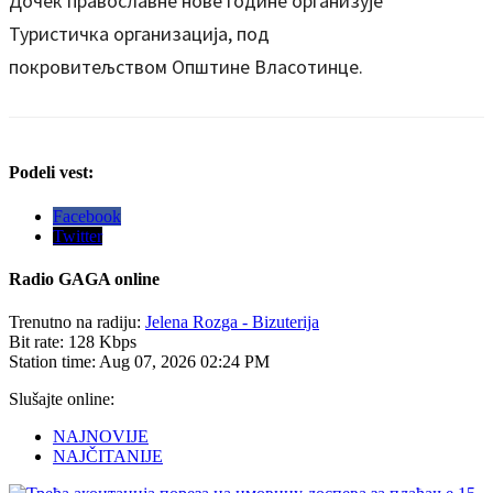
Дочек православне нове године организује
Туристичка организација, под
покровитељством Општине Власотинце.
Podeli vest:
Facebook
Twitter
Radio
GAGA online
Trenutno na radiju:
Jelena Rozga - Bizuterija
Bit rate:
128 Kbps
Station time:
Aug 07, 2026
02:24 PM
Slušajte online:
NAJNOVIJE
NAJČITANIJE