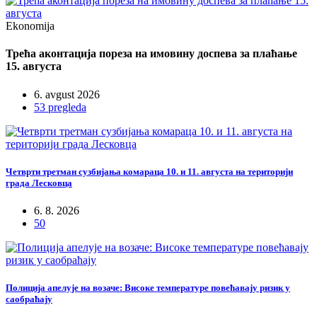
Ekonomija
Трећа аконтација пореза на имовину доспева за плаћање
15. августа
6. avgust 2026
53 pregleda
Четврти третман сузбијања комараца 10. и 11. августа на територији
града Лесковца
6. 8. 2026
50
Полиција апелује на возаче: Високе температуре повећавају ризик у
саобраћају