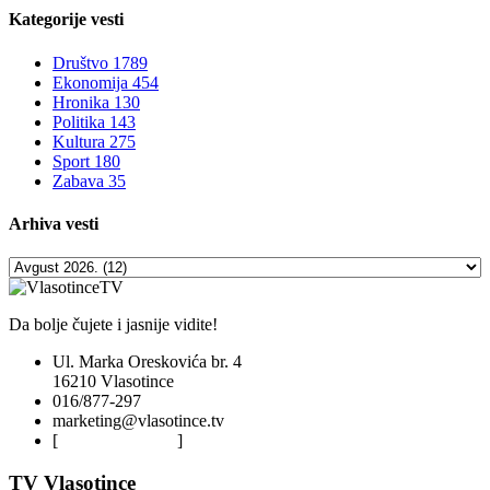
Kategorije
vesti
Društvo
1789
Ekonomija
454
Hronika
130
Politika
143
Kultura
275
Sport
180
Zabava
35
Arhiva
vesti
Da bolje čujete i jasnije vidite!
Ul. Marka Oreskovića br. 4
16210 Vlasotince
016/877-297
marketing@vlasotince.tv
[
Privacy Policy
]
TV Vlasotince