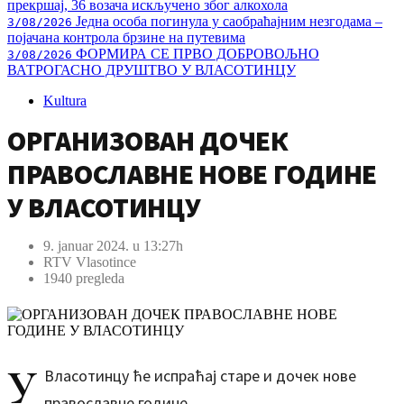
прекршај, 36 возача искључено због алкохола
Једна особа погинула у саобраћајним незгодама –
3/08/2026
појачана контрола брзине на путевима
ФОРМИРА СЕ ПРВО ДОБРОВОЉНО
3/08/2026
ВАТРОГАСНО ДРУШТВО У ВЛАСОТИНЦУ
Kultura
ОРГАНИЗОВАН ДОЧЕК
ПРАВОСЛАВНЕ НОВЕ ГОДИНЕ
У ВЛАСОТИНЦУ
9. januar 2024. u 13:27h
RTV Vlasotince
1940 pregleda
У
Власотинцу ће испраћај старе и дочек нове
православне године