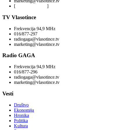
marketing@vlasotince.tv
[
Privacy Policy
]
TV Vlasotince
Frekvencija 94,9 MHz
016/877-297
radiogaga@vlasotince.tv
marketing@vlasotince.tv
Radio GAGA
Frekvencija 94,9 MHz
016/877-296
radiogaga@vlasotince.tv
marketing@vlasotince.tv
Vesti
Društvo
Ekonomija
Hronika
Politika
Kultura