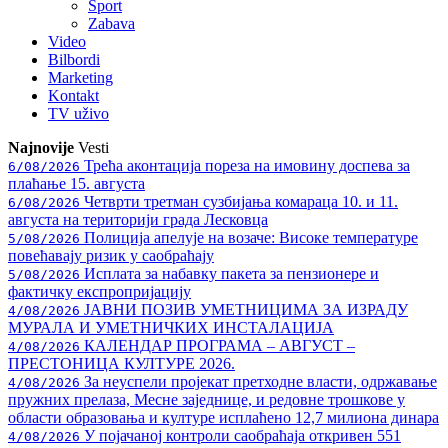
Sport
Zabava
Video
Bilbordi
Marketing
Kontakt
TV
uživo
Najnovije
Vesti
Трећа аконтација пореза на имовину доспева за
6/08/2026
плаћање 15. августа
Четврти третман сузбијања комараца 10. и 11.
6/08/2026
августа на територији града Лесковца
Полиција апелује на возаче: Високе температуре
5/08/2026
повећавају ризик у саобраћају
Исплата за набавку пакета за пензионере и
5/08/2026
фактичку експропријацију
ЈАВНИ ПОЗИВ УМЕТНИЦИМА ЗА ИЗРАДУ
4/08/2026
МУРАЛА И УМЕТНИЧКИХ ИНСТАЛАЦИЈА
КАЛЕНДАР ПРОГРАМА – АВГУСТ –
4/08/2026
ПРЕСТОНИЦА КУЛТУРЕ 2026.
За неуспели пројекат претходне власти, одржавање
4/08/2026
пружних прелаза, Месне заједнице, и редовне трошкове у
области образовања и културе исплаћено 12,7 милиона динара
У појачаној контроли саобраћаја откривен 551
4/08/2026