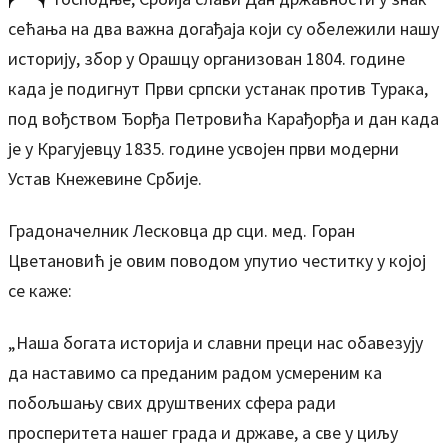
сећања на два важна догађаја који су обележили нашу
историју, збор у Орашцу организован 1804. године
када је подигнут Први српски устанак против Турака,
под вођством Ђорђа Петровића Карађорђа и дан када
је у Крагујевцу 1835. године усвојен први модерни
Устав Кнежевине Србије.
Градоначелник Лесковца др сци. мед. Горан
Цветановић је овим поводом упутио честитку у којој
се каже:
„Наша богата историја и славни преци нас обавезују
да наставимо са преданим радом усмереним ка
побољшању свих друштвених сфера ради
просперитета нашег града и државе, а све у циљу