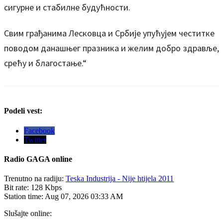
сигурне и стабилне будућности.
Свим грађанима Лесковца и Србије упућујем честитке
поводом данашњег празника и желим добро здравље,
срећу и благостање.“
Podeli vest:
Facebook
Twitter
Radio
GAGA online
Trenutno na radiju:
Teska Industrija - Nije htijela 2011
Bit rate:
128 Kbps
Station time:
Aug 07, 2026
03:33 AM
Slušajte online: