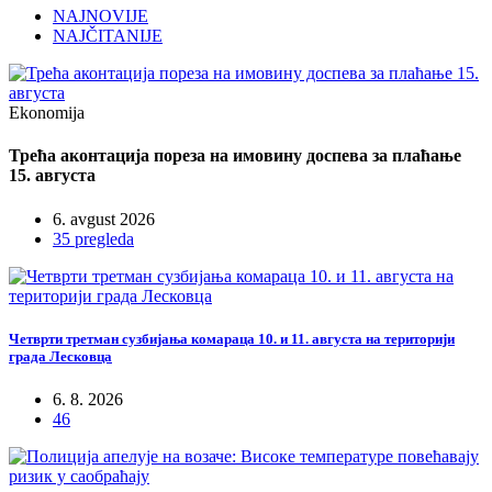
NAJNOVIJE
NAJČITANIJE
Ekonomija
Трећа аконтација пореза на имовину доспева за плаћање
15. августа
6. avgust 2026
35 pregleda
Четврти третман сузбијања комараца 10. и 11. августа на територији
града Лесковца
6. 8. 2026
46