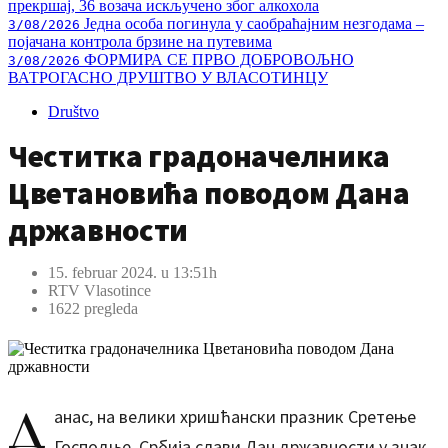
прекршај, 36 возача искључено због алкохола
Једна особа погинула у саобраћајним незгодама –
3/08/2026
појачана контрола брзине на путевима
ФОРМИРА СЕ ПРВО ДОБРОВОЉНО
3/08/2026
ВАТРОГАСНО ДРУШТВО У ВЛАСОТИНЦУ
Društvo
Честитка градоначелника
Цветановића поводом Дана
државности
15. februar 2024. u 13:51h
RTV Vlasotince
1622 pregleda
Д
анас, на велики хришћански празник Сретење
Господње, Србија слави Дан државности у знак