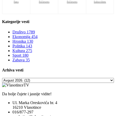
Fans
Followers
Followers
Subscribers
Kategorije
vesti
Društvo
1789
Ekonomija
454
Hronika
130
Politika
143
Kultura
275
Sport
180
Zabava
35
Arhiva
vesti
Da bolje čujete i jasnije vidite!
Ul. Marka Oreskovića br. 4
16210 Vlasotince
016/877-297