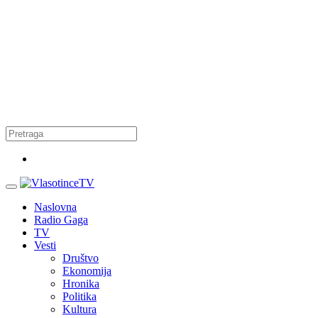
Naslovna
Radio Gaga
TV
Vesti
Društvo
Ekonomija
Hronika
Politika
Kultura