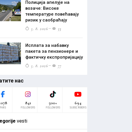
Полиција апелује на
возаче: Високе
температуре повећавају
ризик у саобраћају
5. 8. 2026
53
Исплата за набавку
пакета за пензионере и
фактичку експропријацију
5. 8. 2026
77
атите нас
2078
841
500+
694
FANS
FOLLOWERS
FOLLOWERS
SUBSCRIBERS
egorije
vesti