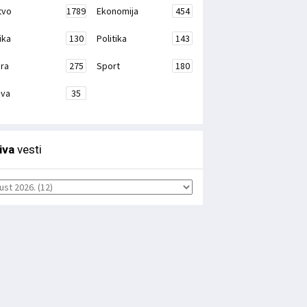
tvo
1789
Ekonomija
454
ika
130
Politika
143
ura
275
Sport
180
ava
35
iva
vesti