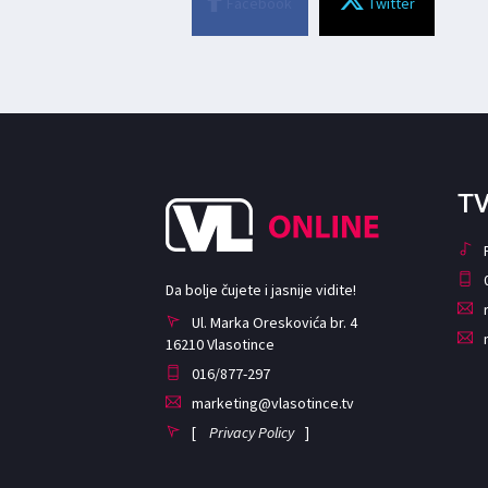
Facebook
Twitter
TV
Da bolje čujete i jasnije vidite!
Ul. Marka Oreskovića br. 4
16210 Vlasotince
016/877-297
marketing@vlasotince.tv
[
Privacy Policy
]