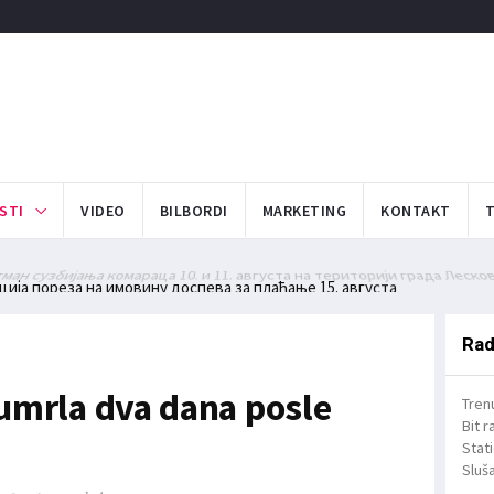
STI
VIDEO
BILBORDI
MARKETING
KONTAKT
ан сузбијања комараца 10. и 11. августа на територији града Леско
ија пореза на имовину доспева за плаћање 15. августа
Rad
 umrla dva dana posle
Tren
Bit r
Stat
Sluša