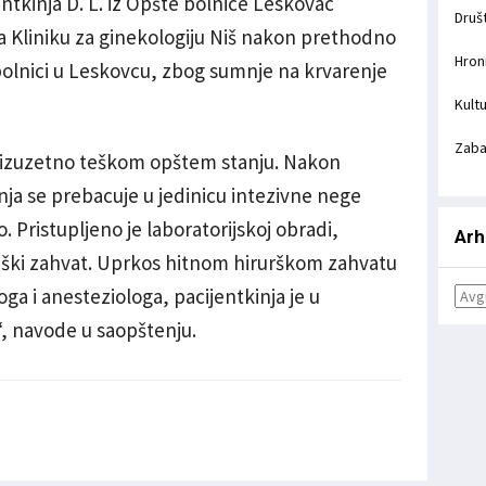
entkinja D. L. iz Opšte bolnice Leskovac
Druš
na Kliniku za ginekologiju Niš nakon prethodno
Hron
bolnici u Leskovcu, zbog sumnje na krvarenje
Kult
Zab
 u izuzetno teškom opštem stanju. Nakon
nja se prebacuje u jedinicu intezivne nege
o. Pristupljeno je laboratorijskoj obradi,
Arh
iruški zahvat. Uprkos hitnom hirurškom zahvatu
a i anesteziologa, pacijentkinja je u
a“, navode u saopštenju.