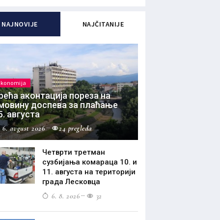
NAJNOVIJE
NAJČITANIJE
Ekonomija
рећа аконтација пореза на
мовину доспева за плаћање
5. августа
6. avgust 2026
24 pregleda
Четврти третман
сузбијања комараца 10. и
11. августа на територији
града Лесковца
6. 8. 2026
32