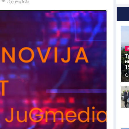
1633 pregleda
Т
и
1