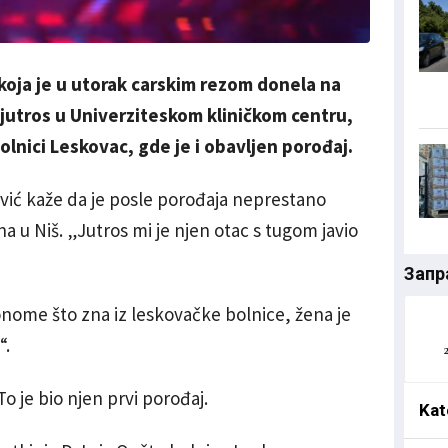
, koja je u utorak carskim rezom donela na
 jutros u Univerziteskom kliničkom centru,
lnici Leskovac, gde je i obavljen porođaj.
ević kaže da je posle porođaja neprestano
na u Niš. „Jutros mi je njen otac s tugom javio
Запр
onome što zna iz leskovačke bolnice, žena je
“.
o je bio njen prvi porođaj.
Kat