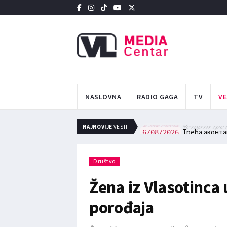
NASLOVNA
RADIO GAGA
TV
VE
Четврти третм
6/08/2026
NAJNOVIJE
VESTI
Трећа аконтац
6/08/2026
Društvo
Žena iz Vlasotinca
porođaja