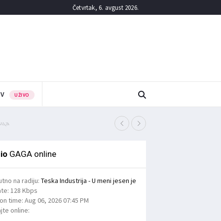
Četvrtak, 6. avgust 2026.
TV
UŽIVO
вца
Полиција апелује на во
5/08/2026
io
GAGA online
utno na radiju:
Teska Industrija - U meni jesen je
ate:
128 Kbps
ion time:
Aug 06, 2026
07:45 PM
jte online: