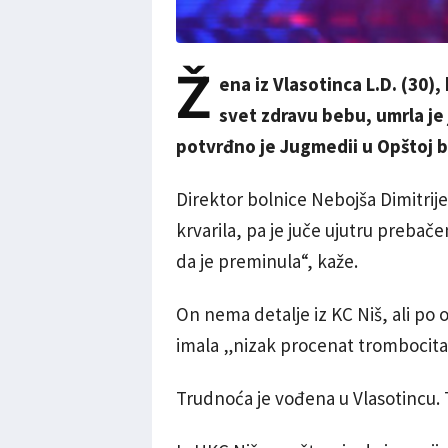
Ž
ena iz Vlasotinca L.D. (30)
svet zdravu bebu, umrla je
potvrđno je Jugmedii u Opštoj bo
Direktor bolnice Nebojša Dimitrij
krvarila, pa je juče ujutru prebače
da je preminula“, kaže.
On nema detalje iz KC Niš, ali po 
imala „nizak procenat trombocita
Trudnoća je vođena u Vlasotincu. T