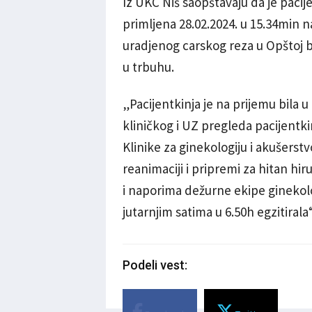
Iz UKC Niš saopštavaju da je pacij
primljena 28.02.2024. u 15.34min 
uradjenog carskog reza u Opštoj 
u trbuhu.
„Pacijentkinja je na prijemu bila
kliničkog i UZ pregleda pacijentki
Klinike za ginekologiju i akušerstv
reanimaciji i pripremi za hitan h
i naporima dežurne ekipe ginekolog
jutarnjim satima u 6.50h egzitiral
Podeli vest: