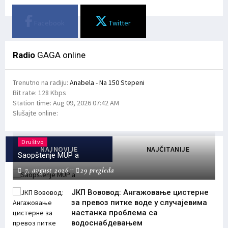
Facebook
Twitter
Radio
GAGA online
Trenutno na radiju:
Anabela - Na 150 Stepeni
Bit rate:
128 Kbps
Station time:
Aug 09, 2026
07:42 AM
Slušajte online:
Društvo
NAJNOVIJE
NAJČITANIJE
Saopštenje MUP a
7. avgust 2026
29 pregleda
ЈКП Вововод: Ангажовање цистерне
за превоз питке воде у случајевима
настанка проблема са
водоснабдевањем