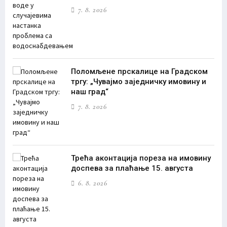
7. 8. 2026
Поломљене прскалице на Градском
тргу: „Чувајмо заједничку имовину и
наш град“
7. 8. 2026
Трећа аконтација пореза на имовину
доспева за плаћање 15. августа
6. 8. 2026