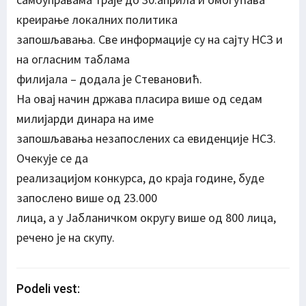
креирање локалних политика
запошљавања. Све информације су на сајту НСЗ и
на огласним таблама
филијала – додала је Стевановић.
На овај начин држава пласира више од седам
милијарди динара на име
запошљавања незапослених са евиденције НСЗ.
Очекује се да
реализацијом конкурса, до краја године, буде
запослено више од 23.000
лица, а у Јабланичком округу више од 800 лица,
речено је на скупу.
Podeli vest: