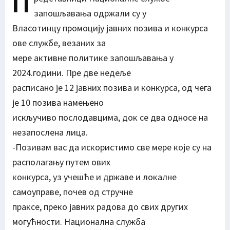
П
запошљавања одржали су у
Власотинцу промоцију јавних позива и конкурса
ове службе, везаних за
мере активне политике запошљавања у
2024.години. Пре две недеље
расписано је 12 јавних позива и конкурса, од чега
је 10 позива намењено
искључиво послодавцима, док се два односе на
незапослена лица.
-Позивам вас да искористимо све мере које су на
располагању путем ових
конкурса, уз учешће и државе и локалне
самоуправе, почев од стручне
праксе, преко јавних радова до свих других
могућности. Национална служба