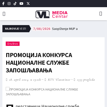
сне заједнице, и редовне трошкове у области образовања и културе исплаћено 12,7 милиона динара
Saopštenje MUP a
NAJNOVIJE
VESTI
7/08/2026
Društvo
ПРОМОЦИЈА КОНКУРСА
НАЦИОНАЛНЕ СЛУЖБЕ
ЗАПОШЉАВАЊА
18. april 2024. u 13:21h
RTV Vlasotince
1533 pregleda
редставници Националне службе