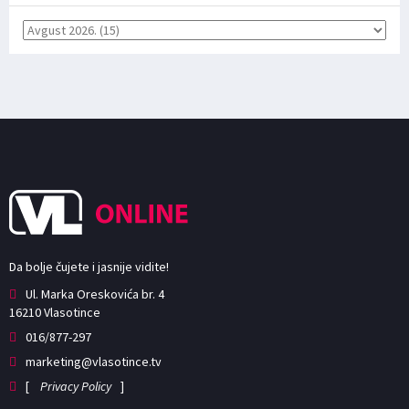
Da bolje čujete i jasnije vidite!
Ul. Marka Oreskovića br. 4
16210 Vlasotince
016/877-297
marketing@vlasotince.tv
[
Privacy Policy
]