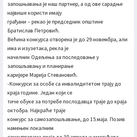
запошњавања је наш партнер, а од ове сарадње
највише користи имају
грађани – рекао је председник општине
Братислав Петровић.
Већина конкурса отворена је до 29.новембра, али
има и изузетака, рекла је
начелник Одељења за последовање у
запошљавању и планирање
каријере Марија Стевановић.
-Конкурси за особе са инвалидитетом трају до
краја године. Један који се
тиче обуке за потребе послодавца траје до краја
октобра. Најкраће траје
конкурс за самозапошљавање, до 15.маја. Позив
намењен локалним
самоуправама траје до 30.априла и омогућава