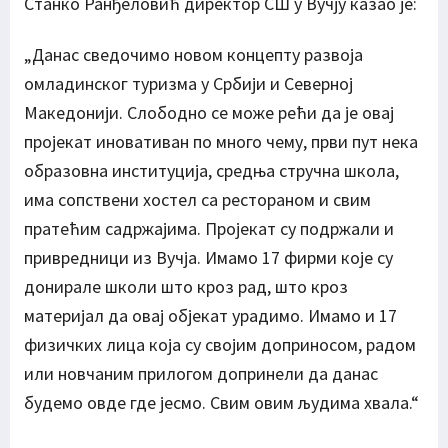
Станко Ранђеловић директор СШ у Вучју казао је:
„Данас сведочимо новом концепту развоја
омладинског туризма у Србији и Северној
Македонији. Слободно се може рећи да је овај
пројекат иновативан по много чему, први пут нека
образовна институција, средња стручна школа,
има сопствени хостел са рестораном и свим
пратећим садржајима. Пројекат су подржали и
привредници из Вучја. Имамо 17 фирми које су
донирале школи што кроз рад, што кроз
материјал да овај објекат урадимо. Имамо и 17
физичких лица која су својим доприносом, радом
или новчаним прилогом допринели да данас
будемо овде где јесмо. Свим овим људима хвала.“