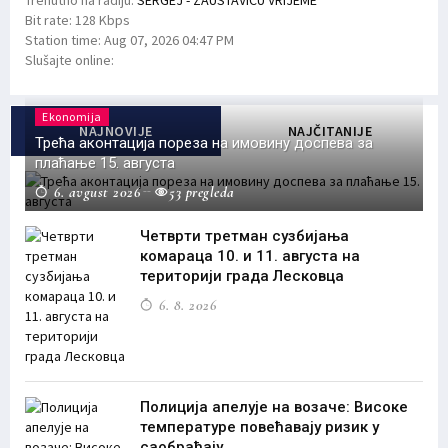
Trenutno na radiju:
SERGEJ - ZAUSTAVICU VRIJEME
Bit rate:
128 Kbps
Station time:
Aug 07, 2026
04:47 PM
Slušajte online:
Ekonomija
NAJNOVIJE
NAJČITANIJE
Трећа аконтација пореза на имовину доспева за
плаћање 15. августа
6. avgust 2026
53 pregleda
Четврти третман сузбијања
комараца 10. и 11. августа на
територији града Лесковца
6. 8. 2026
Полиција апелује на возаче: Високе
температуре повећавају ризик у
саобраћају