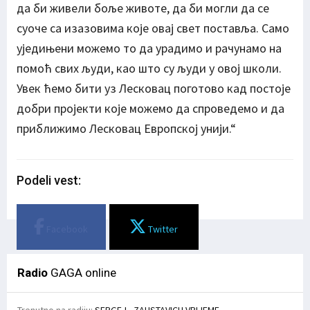
да би живели боље животе, да би могли да се
суоче са изазовима које овај свет поставља. Само
уједињени можемо то да урадимо и рачунамо на
помоћ свих људи, као што су људи у овој школи.
Увек ћемо бити уз Лесковац поготово кад постоје
добри пројекти које можемо да спроведемо и да
приближимо Лесковац Европској унији.“
Podeli vest:
Facebook
Twitter
Radio
GAGA online