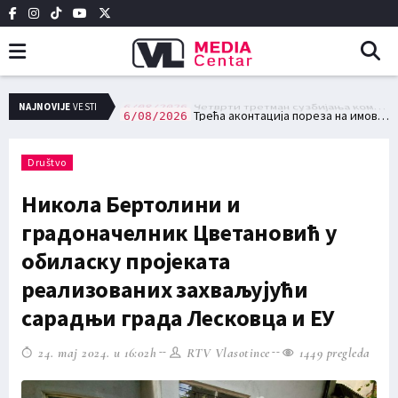
Четврти третман сузбијања комараца 10. и 11. августа на територији града Лесковца
NAJNOVIJE
VESTI
6/08/2026
Трећа аконтација пореза на имовину доспева за плаћање 15. августа
6/08/2026
Društvo
Никола Бертолини и
градоначелник Цветановић у
обиласку пројеката
реализованих захваљујући
сарадњи града Лесковца и ЕУ
24. maj 2024. u 16:02h
RTV Vlasotince
1449 pregleda