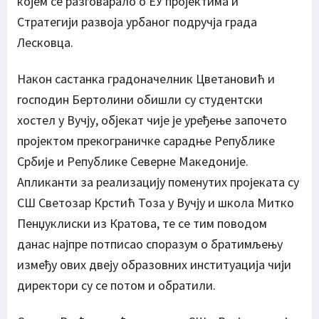
којем се разговарало о ЕУ пројектима и
Стратегији развоја урбаног подручја града
Лесковца.
Након састанка градоначелник Цветановић и
господин Бертолини обишли су студентски
хостел у Вучју, објекат чије је уређење започето
пројектом прекограничке сарадње Републике
Србије и Републике Северне Македоније.
Апликанти за реализацију поменутих пројеката су
СШ Светозар Крстић Тоза у Вучју и школа Митко
Пенџуклиски из Кратова, те се тим поводом
данас најпре потписао споразум о братимљењу
између ових двеју образовних институација чији
директори су се потом и обратили.