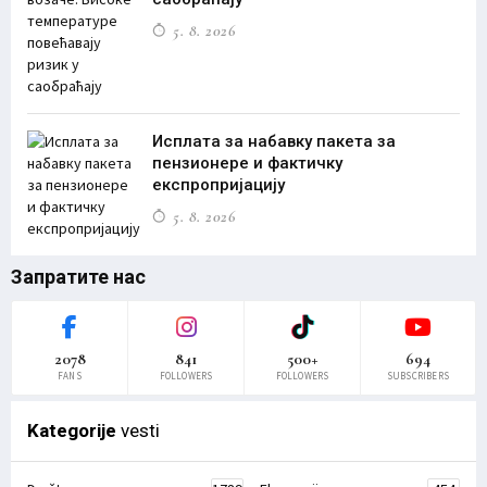
5. 8. 2026
Исплата за набавку пакета за
пензионере и фактичку
експропријацију
5. 8. 2026
Запратите нас
2078
841
500+
694
FANS
FOLLOWERS
FOLLOWERS
SUBSCRIBERS
Kategorije
vesti