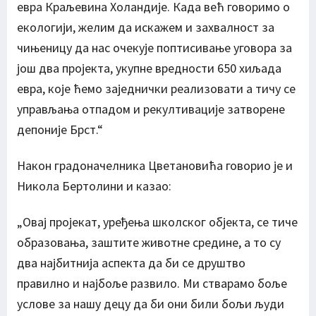
евра Краљевина Холандије. Када већ говоримо о
екологији, желим да искажем и захвалност за
чињеницу да нас очекује поптисивање уговора за
још два пројекта, укупне вредности 650 хиљада
евра, које ћемо заједнички реализовати а тичу се
управљања отпадом и рекултивације затворене
депоније Брст.“
Након градоначелника Цветановића говорио је и
Никола Бертолини и казао:
„Овај пројекат, уређења школског објекта, се тиче
образовања, заштите животне средине, а то су
два најбитнија аспекта да би се друштво
правилно и најбоље развило. Ми стварамо боље
услове за нашу децу да би они били бољи људи