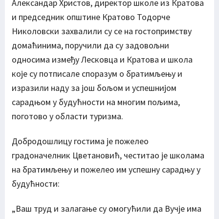
Александар Христов, директор школе из Кратова
и председник општине Кратово Тодорче
Николовски захвалили су се на гостопримству
домаћинима, поручили да су задовољни
односима између Лесковца и Кратова и школа
које су потписале споразум о братимљењу и
изразили наду за још бољом и успешнијом
сарадњом у будућности на многим пољима,
поготово у области туризма.
Добродошлицу гостима је пожелео
градоначелник Цветановић, честитао је школама
на братимљењу и пожелео им успешну сарадњу у
будућности:
„Ваш труд и залагање су омогућили да Вучје има