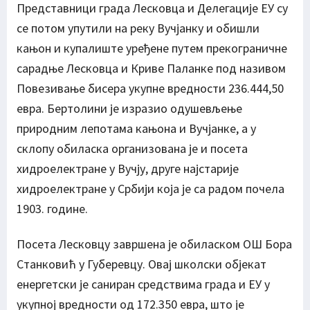
Представници града Лесковца и Делегације ЕУ су
се потом упутили на реку Вучјанку и обишли
кањон и купалиште уређене путем прекограничне
сарадње Лесковца и Криве Паланке под називом
Повезивање бисера укупне вредности 236.444,50
евра. Бертолини је изразио одушевљење
природним лепотама кањона и Вучјанке, а у
склопу обиласка организована је и посета
хидроелектране у Вучју, друге најстарије
хидроелектране у Србији која је са радом почела
1903. године.
Посета Лесковцу завршена је обиласком ОШ Бора
Станковић у Губеревцу. Овај школски објекат
енергетски је саниран средствима града и ЕУ у
укупној вредности од 172.350 евра, што је