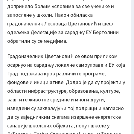
допринело бољим условима за све ученике и
запослене у школи. Након обиласка
градоначелник Лесковца Цветановић и шеф
одељења Делегације за сарадњу ЕУ Бертолини
обратили су се медијима.
Градоначелник Цветановић се овом приликом
осврнуо на сарадњу локалне самоуправе и ЕУ која
Град подржава кроз различите програме,
фондове и иницијативе. Додао је да су пројекти у
области инфраструктуре, образовања, културе,
заштите животне средине и многи други,
изведени су захваљујући тој подршци и нагласио
да су заједничким снагама извршене енергетске
санације школских објеката, попут школе у