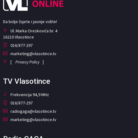
Da bolje čujete i jasnije vidite!
Ul. Marka Oreskovića br. 4
16210 Vlasotince
016/877-297
marketing@vlasotince.tv
[
Privacy Policy
]
TV Vlasotince
Frekvencija 94,9 MHz
016/877-297
radiogaga@vlasotince.tv
marketing@vlasotince.tv