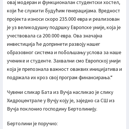
овај модеран и функционалан студентски хостел,
који ће служити будућим генерацијама. Вредност
пројекта износи скоро 235.000 евра и реализован
је уз великодушну подршку Европске уније, која је
учествовала са 200.000 евра. Ова значајна
инвестиција ће допринети развоју нашег
образовног система и побољшању услова за наше
ученике и студенте. Захвални смо Европској унији
која је препознала важност оваквих иницијатива и
подржала их кроз свој програм финансирања.“
Чувени сликар Бата из Вучја насликао је слику
Хидроцентрале у Вучју коју је, заједно са СШ из
Вучја поклонио господину Бертолинију.
Бертолини је поручио: