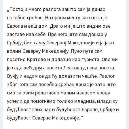
„Постоји много разлога зашто сам ја данас
посебно срећан. На првом месту зато што је
Европа и ваш дом. Драго ми је што видим ове
заставе иза себе. Пре него што сам дошао у
Србију, био сам у Северној Македонији и ја јако
волим Северну Македонију. Пуно пута сам
посетио Кратово и долазио као туриста. Ово ми
је сада већ друга посета Лесковцу, прва посета
Вучју и надам се да ћу долазити чешће. Разлог
због кога сам посебно срећан данас је зато што
смо са овим релативно малим износом новца
успели да помогнемо толико младима, млади су
будућност свих нас и будућност Европе, Србије и
будућност Северне Македоније. “