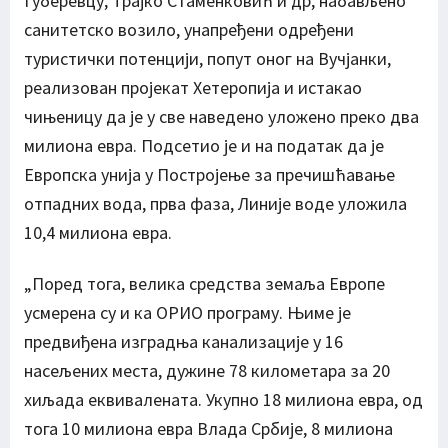
Губеревцу, Трајко Стаменковић и др, набављено
санитетско возило, унапређени одређени
туристички потенцији, попут оног на Вучјанки,
реализован пројекат Хетеропија и истакао
чињеницу да је у све наведено уложено преко два
милиона евра. Подсетио је и на податак да је
Европска унија у Постројење за пречишћавање
отпадних вода, прва фаза, Линије воде уложила
10,4 милиона евра.
„Поред тога, велика средства земаља Европе
усмерена су и ка ОРИО програму. Њиме је
предвиђена изградња канализације у 16
насељених места, дужине 78 километара за 20
хиљада еквивалената. Укупно 18 милиона евра, од
тога 10 милиона евра Влада Србије, 8 милиона