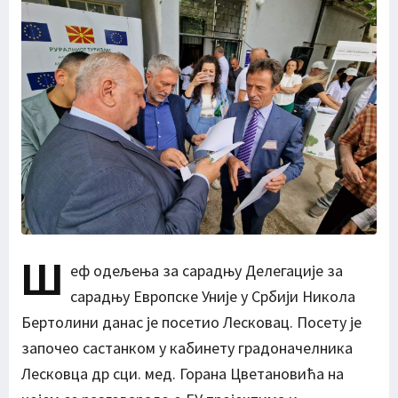
Ш
еф одељења за сарадњу Делегације за
сарадњу Европске Уније у Србији Никола
Бертолини данас је посетио Лесковац. Посету је
започео састанком у кабинету градоначелника
Лесковца др сци. мед. Горана Цветановића на