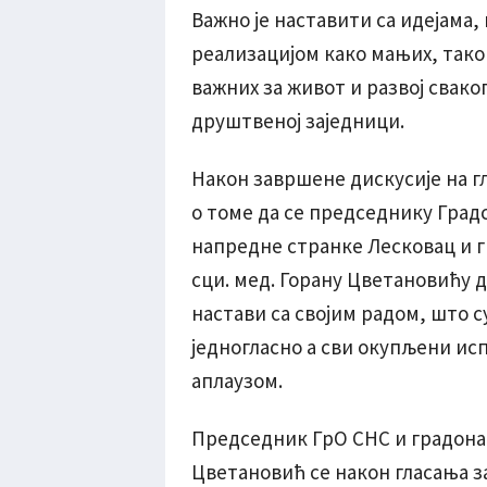
Важно је наставити са идејама
реализацијом како мањих, тако
важних за живот и развој свако
друштвеној заједници.
Након завршене дискусије на г
о томе да се председнику Град
напредне странке Лесковац и 
сци. мед. Горану Цветановићу 
настави са својим радом, што 
једногласно а сви окупљени и
аплаузом.
Председник ГрО СНС и градонач
Цветановић се након гласања з