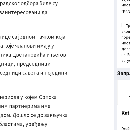
радског одбора биле су
 заинтересовани да
це са једном тачком која
 које чланови имају у
ника Цветановића и његов
дници, председници
седници савета и поједини
Запр
периода у којем Српска
ним партнерима има
Kat
дом. Дошло се до закључка
областима, уређењу
Druš