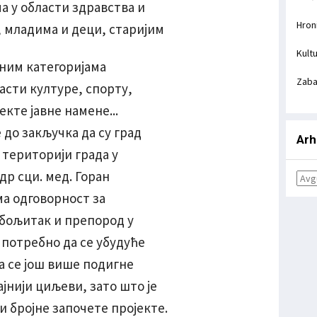
 у области здравства и
Hron
 младима и деци, старијим
Kult
ним категоријама
Zab
асти културе, спорту,
екте јавне намене...
до закључка да су град
Arh
 територији града у
др сци. мед. Горан
а одговорност за
бољитак и препород у
 потребно да се убудуће
а се још више подигне
јнији циљеви, зато што је
 бројне започете пројекте.