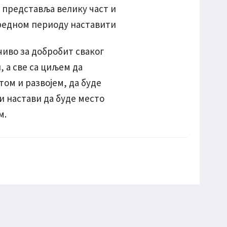
 представља велику част и
наредном периоду наставити
чиво за добробит сваког
, а све са циљем да
том и развојем, да буде
 и настави да буде место
м.