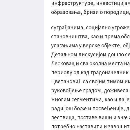
инфраструктуре, инвестицијама
образовања, бризи о породици,
суграђанима, социјално угроже
становништва, као и према обл
улагањима у верске објекте, обј
Детаљном дискусијом дошло се 
Лесковац и сва околна места на
периоду од кад градоначелник 
Цветановић са својим тимом им
руковођење градом, доживела 
многим сегментима, као и да је
ради још боље и посвећеније, д
лествица, поставе виши и знача
потребно наставити и завршити