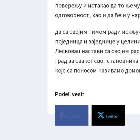
поверењу и истакао да то њему
одговорност, као и да ће и у 
да са својим тимом ради искљу
појединца и заједнице у целини
Лесковац настави са својим рас
град за сваког свог становника
које са поносом називамо домо
Podeli vest:
Facebook
Twitter