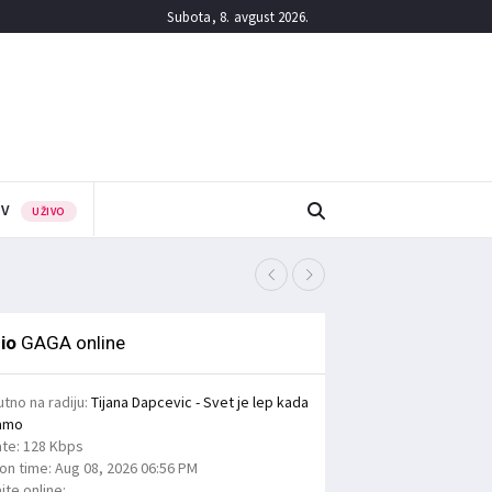
Subota, 8. avgust 2026.
TV
UŽIVO
Поломљене прскалице н
7/08/2026
io
GAGA online
utno na radiju:
Tijana Dapcevic - Svet je lep kada
amo
ate:
128 Kbps
ion time:
Aug 08, 2026
06:56 PM
jte online: