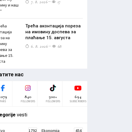
7. 8. 2026
17
Трећа аконтација пореза
на имовину доспева за
плаћање 15. августа
6. 8. 2026
68
атите нас
2079
840
500+
694
FANS
FOLLOWERS
FOLLOWERS
SUBSCRIBERS
egorije
vesti
tvo
1792
Ekonomija
454