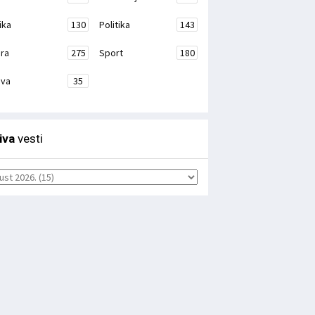
ika
130
Politika
143
ura
275
Sport
180
ava
35
iva
vesti