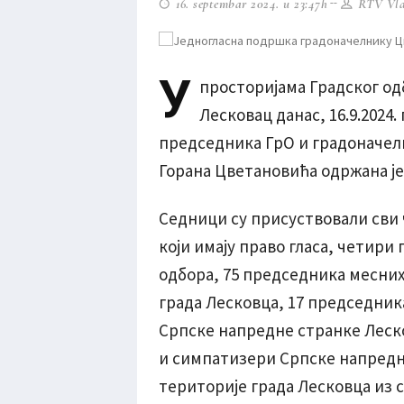
16. septembar 2024. u 23:47h
RTV Vla
У
просторијама Градског о
Лесковац данас, 16.9.2024.
председника ГрО и градоначелн
Горана Цветановића одржана је
Седници су присуствовали сви 
који имају право гласа, четир
одбора, 75 председника месних
града Лесковца, 17 председник
Српске напредне странке Леско
и симпатизери Српске напредн
територије града Лесковца из с