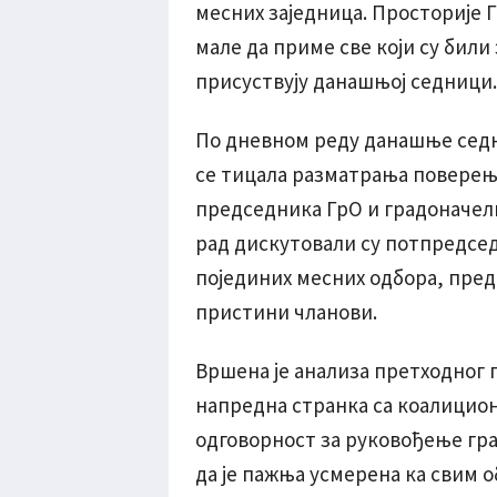
месних заједница. Просторије Г
мале да приме све који су били
присуствују данашњој седници.
По дневном реду данашње седни
се тицала разматрања поверења
председника ГрО и градоначел
рад дискутовали су потпредсе
појединих месних одбора, пред
пристини чланови.
Вршена је анализа претходног 
напредна странка са коалицио
одговорност за руковођење гра
да је пажња усмерена ка свим 