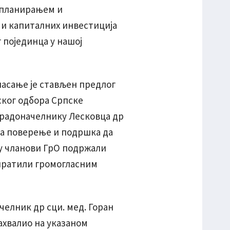
, планирањем и
 и капиталних инвестиција
г појединца у нашој
ласање је стављен предлог
ског одбора Српске
градоначелнику Лесковца др
да поверење и подршка да
су чланови ГрО подржали
спратили громогласним
елник др сци. мед. Горан
ахвалио на указаном