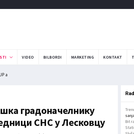
STI
VIDEO
BILBORDI
MARKETING
KONTAKT
UP a
Rad
ршка градоначелнику
Tren
sanj
едници СНС у Лесковцу
Bit r
Stat
Sluša