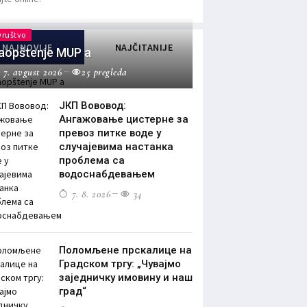
Društvo
NAJNOVIJE
NAJČITANIJE
aopštenje MUP a
7. avgust 2026
25 pregleda
ЈКП Вововод:
Ангажовање цистерне за
превоз питке воде у
случајевима настанка
проблема са
водоснабдевањем
7. 8. 2026
34
Поломљене прскалице на
Градском тргу: „Чувајмо
заједничку имовину и наш
град“