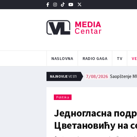
NASLOVNA
RADIO GAGA
TV
VE
Saopštenje M
7/08/2026
NAJNOVIJE
VESTI
Politika
Једногласна под
Цветановићу на с