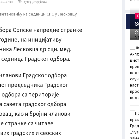
sotince
1703 pregleda
S
дбора Српске напредне странке
 године, на иницијативу
ика Лесковца др сци. мед.
 седница Градског одбора.
чланови Градског одбора
и потпредседника Градског
 одбора са територије
а савета градског одбора
вац, као и бројни чланови
е странке са читаве
вих градских и сеоских