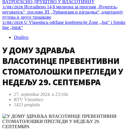
ВАТРОГАСНО ДРУШТВО У ВЛАСОТИНЦУ
Исплаћено 14,8 милиона за програм „Родитељ-
3/08/2026
неговатељ“, послове ЈП „Урбанизам и изградња“, адаптацију
путева и друге трошкове
U Vlasotincu održane konferencije Zone „Jug“ i Srpske
3/08/2026
lige „Istok“
Društvo
У ДОМУ ЗДРАВЉА
ВЛАСОТИНЦЕ ПРЕВЕНТИВНИ
СТОМАТОЛОШКИ ПРЕГЛЕДИ У
НЕДЕЉУ 29. СЕПТЕМБРА
27. septembar 2024. u 23:16h
RTV Vlasotince
1423 pregleda