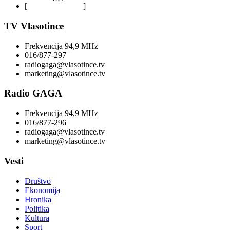
[
Privacy Policy
]
TV Vlasotince
Frekvencija 94,9 MHz
016/877-297
radiogaga@vlasotince.tv
marketing@vlasotince.tv
Radio GAGA
Frekvencija 94,9 MHz
016/877-296
radiogaga@vlasotince.tv
marketing@vlasotince.tv
Vesti
Društvo
Ekonomija
Hronika
Politika
Kultura
Sport