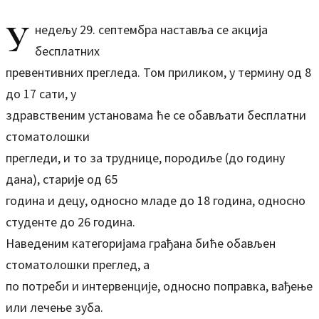
У
недељу 29. септембра наставља се акција
бесплатних
превентивних прегледа. Том приликом, у термину од 8
до 17 сати, у
здравственим установама ће се обављати бесплатни
стоматолошки
прегледи, и то за труднице, породиље (до годину
дана), старије од 65
година и децу, односно младе до 18 година, односно
студенте до 26 година.
Наведеним категоријама грађана биће обављен
стоматолошки преглед, а
по потреби и интервенције, односно поправка, вађење
или лечење зуба.