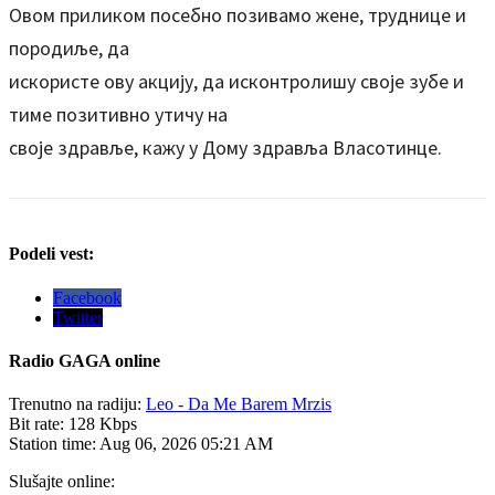
Овом приликом посебно позивамо жене, труднице и
породиље, да
искористе ову акцију, да исконтролишу своје зубе и
тиме позитивно утичу на
своје здравље, кажу у Дому здравља Власотинце.
Podeli vest:
Facebook
Twitter
Radio
GAGA online
Trenutno na radiju:
Leo - Da Me Barem Mrzis
Bit rate:
128 Kbps
Station time:
Aug 06, 2026
05:21 AM
Slušajte online: