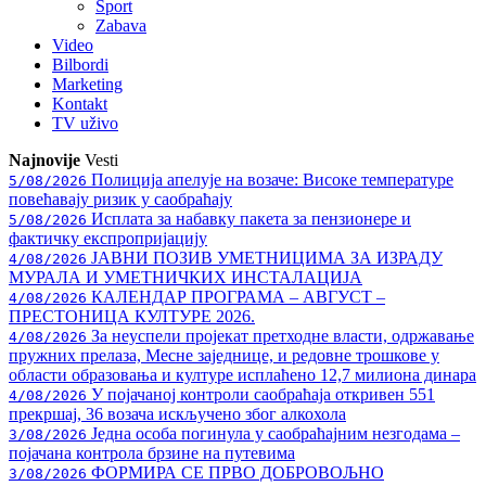
Sport
Zabava
Video
Bilbordi
Marketing
Kontakt
TV
uživo
Najnovije
Vesti
Полиција апелује на возаче: Високе температуре
5/08/2026
повећавају ризик у саобраћају
Исплата за набавку пакета за пензионере и
5/08/2026
фактичку експропријацију
ЈАВНИ ПОЗИВ УМЕТНИЦИМА ЗА ИЗРАДУ
4/08/2026
МУРАЛА И УМЕТНИЧКИХ ИНСТАЛАЦИЈА
КАЛЕНДАР ПРОГРАМА – АВГУСТ –
4/08/2026
ПРЕСТОНИЦА КУЛТУРЕ 2026.
За неуспели пројекат претходне власти, одржавање
4/08/2026
пружних прелаза, Месне заједнице, и редовне трошкове у
области образовања и културе исплаћено 12,7 милиона динара
У појачаној контроли саобраћаја откривен 551
4/08/2026
прекршај, 36 возача искључено због алкохола
Једна особа погинула у саобраћајним незгодама –
3/08/2026
појачана контрола брзине на путевима
ФОРМИРА СЕ ПРВО ДОБРОВОЉНО
3/08/2026