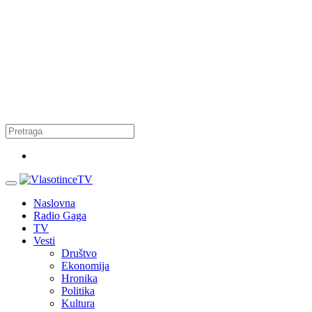
Naslovna
Radio Gaga
TV
Vesti
Društvo
Ekonomija
Hronika
Politika
Kultura