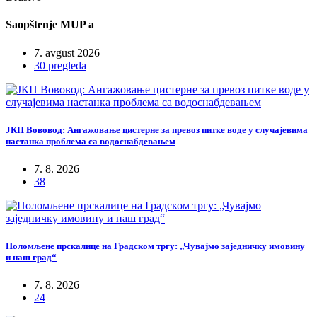
Saopštenje MUP a
7. avgust 2026
30 pregleda
ЈКП Вововод: Ангажовање цистерне за превоз питке воде у случајевима
настанка проблема са водоснабдевањем
7. 8. 2026
38
Поломљене прскалице на Градском тргу: „Чувајмо заједничку имовину
и наш град“
7. 8. 2026
24