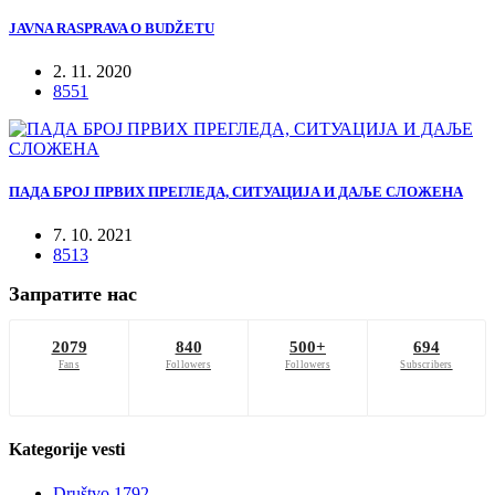
JAVNA RASPRAVA O BUDŽETU
2. 11. 2020
8551
ПАДА БРОЈ ПРВИХ ПРЕГЛЕДА, СИТУАЦИЈА И ДАЉЕ СЛОЖЕНА
7. 10. 2021
8513
Запратите нас
2079
840
500+
694
Fans
Followers
Followers
Subscribers
Kategorije
vesti
Društvo
1792