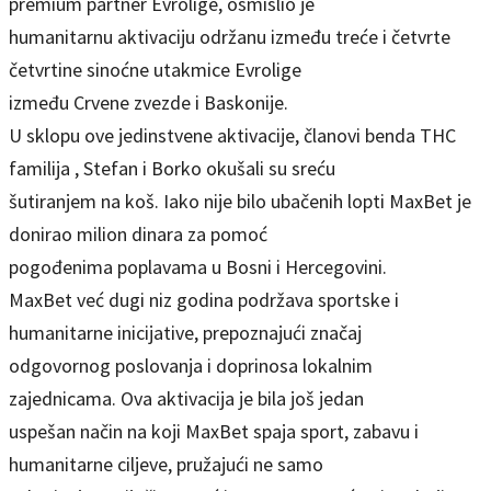
premium partner Evrolige, osmislio je
humanitarnu aktivaciju održanu između treće i četvrte
četvrtine sinoćne utakmice Evrolige
između Crvene zvezde i Baskonije.
U sklopu ove jedinstvene aktivacije, članovi benda THC
familija , Stefan i Borko okušali su sreću
šutiranjem na koš. Iako nije bilo ubačenih lopti MaxBet je
donirao milion dinara za pomoć
pogođenima poplavama u Bosni i Hercegovini.
MaxBet već dugi niz godina podržava sportske i
humanitarne inicijative, prepoznajući značaj
odgovornog poslovanja i doprinosa lokalnim
zajednicama. Ova aktivacija je bila još jedan
uspešan način na koji MaxBet spaja sport, zabavu i
humanitarne ciljeve, pružajući ne samo