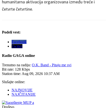
humanitarna aktivacija organizovana između treće i
četvrte četvrtine.
Podeli vest:
Facebook
Twitter
Radio
GAGA online
Trenutno na radiju:
O.K. Band - Pitaju me svi
Bit rate:
128 Kbps
Station time:
Aug 09, 2026
10:37 AM
Slušajte online:
NAJNOVIJE
NAJČITANIJE
Društvo