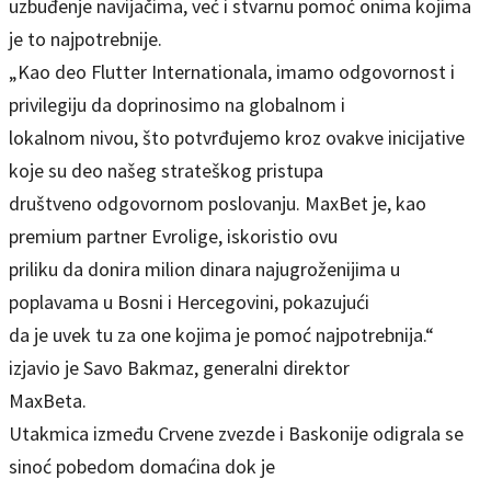
uzbuđenje navijačima, već i stvarnu pomoć onima kojima
je to najpotrebnije.
„Kao deo Flutter Internationala, imamo odgovornost i
privilegiju da doprinosimo na globalnom i
lokalnom nivou, što potvrđujemo kroz ovakve inicijative
koje su deo našeg strateškog pristupa
društveno odgovornom poslovanju. MaxBet je, kao
premium partner Evrolige, iskoristio ovu
priliku da donira milion dinara najugroženijima u
poplavama u Bosni i Hercegovini, pokazujući
da je uvek tu za one kojima je pomoć najpotrebnija.“
izjavio je Savo Bakmaz, generalni direktor
MaxBeta.
Utakmica između Crvene zvezde i Baskonije odigrala se
sinoć pobedom domaćina dok je