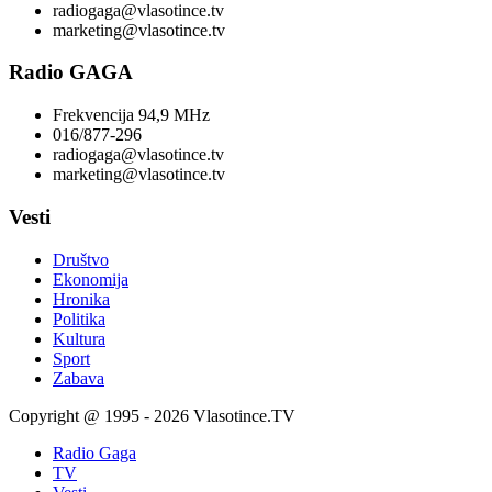
radiogaga@vlasotince.tv
marketing@vlasotince.tv
Radio GAGA
Frekvencija 94,9 MHz
016/877-296
radiogaga@vlasotince.tv
marketing@vlasotince.tv
Vesti
Društvo
Ekonomija
Hronika
Politika
Kultura
Sport
Zabava
Copyright @ 1995 - 2026 Vlasotince.TV
Radio Gaga
TV