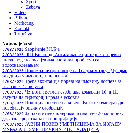
Sport
Zabava
Video
Bilbordi
Marketing
Kontakt
TV
uživo
Najnovije
Vesti
Saopštenje MUP a
7/08/2026
ЈКП Вововод: Ангажовање цистерне за превоз
7/08/2026
питке воде у случајевима настанка проблема са
водоснабдевањем
Поломљене прскалице на Градском тргу: „Чувајмо
7/08/2026
заједничку имовину и наш град“
Трећа аконтација пореза на имовину доспева за
6/08/2026
плаћање 15. августа
Четврти третман сузбијања комараца 10. и 11.
6/08/2026
августа на територији града Лесковца
Полиција апелује на возаче: Високе температуре
5/08/2026
повећавају ризик у саобраћају
За пакете пензионерима исплаћено 20 милиона,
5/08/2026
додатна средства за експропријацију
ЈАВНИ ПОЗИВ УМЕТНИЦИМА ЗА ИЗРАДУ
4/08/2026
МУРАЛА И УМЕТНИЧКИХ ИНСТАЛАЦИЈА