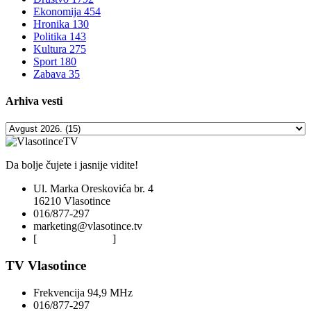
Ekonomija
454
Hronika
130
Politika
143
Kultura
275
Sport
180
Zabava
35
Arhiva
vesti
Da bolje čujete i jasnije vidite!
Ul. Marka Oreskovića br. 4
16210 Vlasotince
016/877-297
marketing@vlasotince.tv
[
Privacy Policy
]
TV Vlasotince
Frekvencija 94,9 MHz
016/877-297