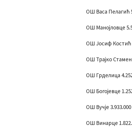
ОШ Васа Пелагић 5
ОШ Манојловце 5.5
ОШ Јосиф Костић 9
ОШ Трајко Стаменк
ОШ Грделица 4.252
ОШ Богојевце 1.25
ОШ Вучје 3.933.000
ОШ Винарце 1.822.