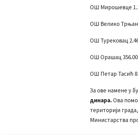
ОШ Мирошевце 1.1
ОШ Велико Трњане
ОШ Турековац 2.46
ОШ Орашац 356.00
ОШ Петар Тасић 8
За ове намене у б
динара.
Ова помо
територији града,
Министарства про