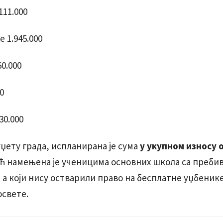
11.000
 1.945.000
0.000
0
30.000
уџету града, испланирана је сума
у укупном износу 
ћ намењена је ученицима основних школа са преби
 а који нису остварили право на бесплатне уџбеник
свете.