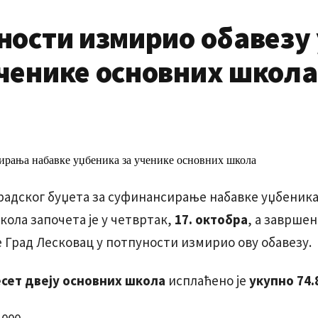
уности измирио обавезу
ученике основних школа
градског буџета за суфинансирање набавке уџбеника
кола започета је у четвртак,
17. октобра
, а завршен
је Град Лесковац у потпуности измирио ову обавезу.
сет двеју основних школа
исплаћено је
укупно 74.