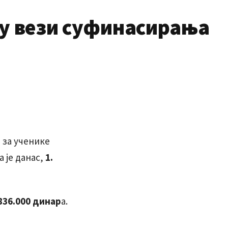
 у вези суфинасирања
 за ученике
а је данас,
1.
836.000 динар
а.