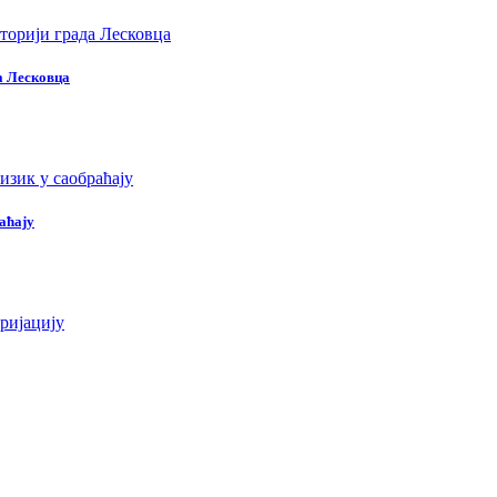
да Лесковца
раћају