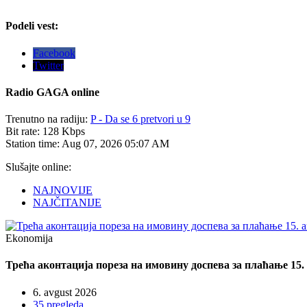
Podeli vest:
Facebook
Twitter
Radio
GAGA online
Trenutno na radiju:
P - Da se 6 pretvori u 9
Bit rate:
128 Kbps
Station time:
Aug 07, 2026
05:07 AM
Slušajte online:
NAJNOVIJE
NAJČITANIJE
Ekonomija
Трећа аконтација пореза на имовину доспева за плаћање 15.
6. avgust 2026
35 pregleda