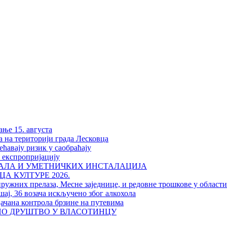
ање 15. августа
а на територији града Лесковца
ћавају ризик у саобраћају
у експропријацију
РАЛА И УМЕТНИЧКИХ ИНСТАЛАЦИЈА
А КУЛТУРЕ 2026.
пружних прелаза, Месне заједнице, и редовне трошкове у област
шај, 36 возача искључено због алкохола
јачана контрола брзине на путевима
НО ДРУШТВО У ВЛАСОТИНЦУ