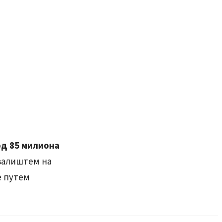
од 85 милиона
валиштем на
е путем