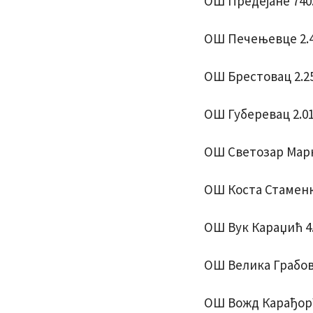
ОШ Предејане 740
ОШ Печењевце 2.4
ОШ Брестовац 2.25
ОШ Губеревац 2.01
ОШ Светозар Марк
ОШ Коста Стаменк
ОШ Вук Караџић 4.
ОШ Велика Грабовн
ОШ Вожд Карађорђ