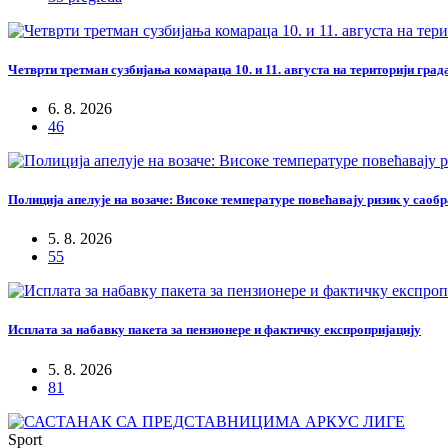
Четврти третман сузбијања комараца 10. и 11. августа на територији гра
6. 8. 2026
46
Полиција апелује на возаче: Високе температуре повећавају ризик у саоб
5. 8. 2026
55
Исплата за набавку пакета за пензионере и фактичку експропријацију
5. 8. 2026
81
Sport