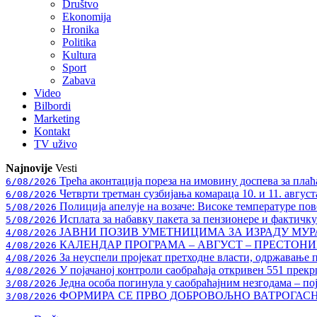
Društvo
Ekonomija
Hronika
Politika
Kultura
Sport
Zabava
Video
Bilbordi
Marketing
Kontakt
TV
uživo
Najnovije
Vesti
Трећа аконтација пореза на имовину доспева за плаћ
6/08/2026
Четврти третман сузбијања комараца 10. и 11. август
6/08/2026
Полиција апелује на возаче: Високе температуре пове
5/08/2026
Исплата за набавку пакета за пензионере и фактичк
5/08/2026
ЈАВНИ ПОЗИВ УМЕТНИЦИМА ЗА ИЗРАДУ МУ
4/08/2026
КАЛЕНДАР ПРОГРАМА – АВГУСТ – ПРЕСТОНИЦ
4/08/2026
За неуспели пројекат претходне власти, одржавање 
4/08/2026
У појачаној контроли саобраћаја откривен 551 прекр
4/08/2026
Једна особа погинула у саобраћајним незгодама – по
3/08/2026
ФОРМИРА СЕ ПРВО ДОБРОВОЉНО ВАТРОГАС
3/08/2026