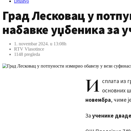
Društvo
Град Лесковац у потп
набавке уџбеника за 
1. novembar 2024. u 13:08h
RTV Vlasotince
1148 pregleda
И
сплата из 
основних ш
новембра
, чиме 
За
ученике дваде