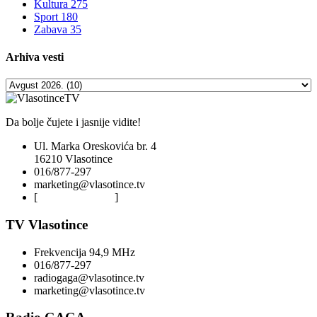
Kultura
275
Sport
180
Zabava
35
Arhiva
vesti
Da bolje čujete i jasnije vidite!
Ul. Marka Oreskovića br. 4
16210 Vlasotince
016/877-297
marketing@vlasotince.tv
[
Privacy Policy
]
TV Vlasotince
Frekvencija 94,9 MHz
016/877-297
radiogaga@vlasotince.tv
marketing@vlasotince.tv