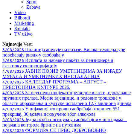
Sport
Zabava
Video
Bilbordi
Marketing
Kontakt
TV
uživo
Najnovije
Vesti
Полиција апелује на возаче: Високе температуре
5/08/2026
повећавају ризик у саобраћају
Исплата за набавку пакета за пензионере и
5/08/2026
фактичку експропријацију
ЈАВНИ ПОЗИВ УМЕТНИЦИМА ЗА ИЗРАДУ
4/08/2026
МУРАЛА И УМЕТНИЧКИХ ИНСТАЛАЦИЈА
КАЛЕНДАР ПРОГРАМА – АВГУСТ –
4/08/2026
ПРЕСТОНИЦА КУЛТУРЕ 2026.
За неуспели пројекат претходне власти, одржавање
4/08/2026
пружних прелаза, Месне заједнице, и редовне трошкове у
области образовања и културе исплаћено 12,7 милиона динара
У појачаној контроли саобраћаја откривен 551
4/08/2026
прекршај, 36 возача искључено због алкохола
Једна особа погинула у саобраћајним незгодама –
3/08/2026
појачана контрола брзине на путевима
ФОРМИРА СЕ ПРВО ДОБРОВОЉНО
3/08/2026