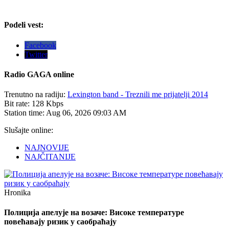
Podeli vest:
Facebook
Twitter
Radio
GAGA online
Trenutno na radiju:
Lexington band - Treznili me prijatelji 2014
Bit rate:
128 Kbps
Station time:
Aug 06, 2026
09:03 AM
Slušajte online:
NAJNOVIJE
NAJČITANIJE
Hronika
Полиција апелује на возаче: Високе температуре
повећавају ризик у саобраћају