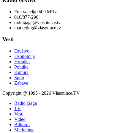
Radio GAGA
Frekvencija 94,9 MHz
016/877-296
radiogaga@vlasotince.tv
marketing@vlasotince.tv
Vesti
Društvo
Ekonomija
Hronika
Politika
Kultura
Sport
Zabava
Copyright @ 1995 - 2026 Vlasotince.TV
Radio Gaga
TV
Vesti
Video
Bilbordi
Marketing