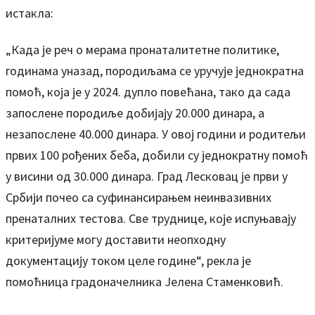
истакла:
„Када је реч о мерама пронаталитетне политике,
годинама уназад, породиљама се уручује једнократна
помоћ, која је у 2024. дупло повећана, тако да сада
запослене породиље добијају 20.000 динара, а
незапослене 40.000 динара. У овој години и родитељи
првих 100 рођених беба, добили су једнократну помоћ
у висини од 30.000 динара. Град Лесковац је први у
Србији почео са суфинансирањем неинвазивних
пренаталних тестова. Све труднице, које испуњавају
критеријуме могу доставити неопходну
документацију током целе године“, рекла је
помоћница градоначелника Јелена Стаменковић.