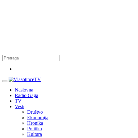
Naslovna
Radio Gaga
TV
Vesti
Društvo
Ekonomija
Hronika
Politika
Kultura