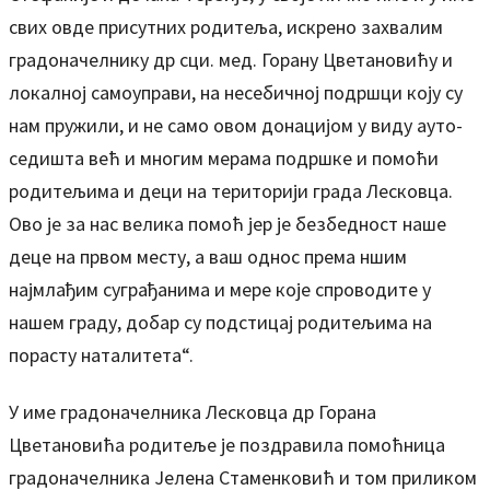
свих овде присутних родитеља, искрено захвалим
градоначелнику др сци. мед. Горану Цветановићу и
локалној самоуправи, на несебичној подршци коју су
нам пружили, и не само овом донацијом у виду ауто-
седишта већ и многим мерама подршке и помоћи
родитељима и деци на територији града Лесковца.
Ово је за нас велика помоћ јер је безбедност наше
деце на првом месту, а ваш однос према ншим
најмлађим суграђанима и мере које спроводите у
нашем граду, добар су подстицај родитељима на
порасту наталитета“.
У име градоначелника Лесковца др Горана
Цветановића родитеље је поздравила помоћница
градоначелника Јелена Стаменковић и том приликом