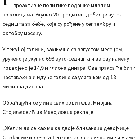
Г
проактивне политике подршке младим
породицама. Укупно 201 родитељ добио је ауто-
седишта за бебе, које су рођене у септембру и
октобру месецу.
У текућој години, закључно са августом месецом,
уручено је укупно 698 ауто-седишта и за ову намену
издвојено је 14,9 милиона динара. Ова пракса ће бити
настављена и идуће године са улагањем од 18
милиона динара.
Обраћајући се у име свих родитеља, Мирјана
Стојиљковић из Манојловца рекла је:
„Желим да се као мајка двоје близанаца девојчице
Стефаније и дечака Терзије, у своје лично име и у име