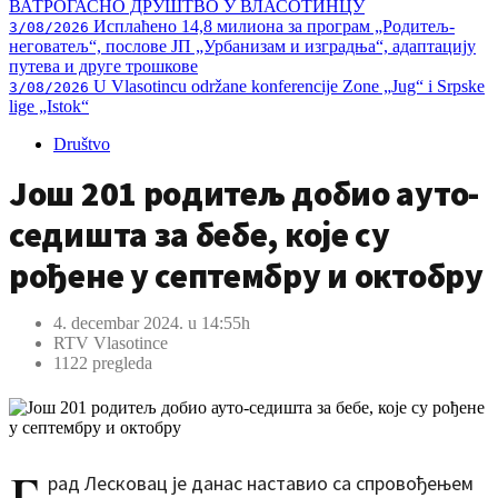
ВАТРОГАСНО ДРУШТВО У ВЛАСОТИНЦУ
Исплаћено 14,8 милиона за програм „Родитељ-
3/08/2026
неговатељ“, послове ЈП „Урбанизам и изградња“, адаптацију
путева и друге трошкове
U Vlasotincu održane konferencije Zone „Jug“ i Srpske
3/08/2026
lige „Istok“
Društvo
Још 201 родитељ добио ауто-
седишта за бебе, које су
рођене у септембру и октобру
4. decembar 2024. u 14:55h
RTV Vlasotince
1122 pregleda
рад Лесковац је данас наставио са спровођењем