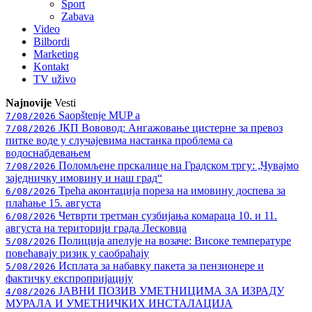
Sport
Zabava
Video
Bilbordi
Marketing
Kontakt
TV
uživo
Najnovije
Vesti
Saopštenje MUP a
7/08/2026
ЈКП Вововод: Ангажовање цистерне за превоз
7/08/2026
питке воде у случајевима настанка проблема са
водоснабдевањем
Поломљене прскалице на Градском тргу: „Чувајмо
7/08/2026
заједничку имовину и наш град“
Трећа аконтација пореза на имовину доспева за
6/08/2026
плаћање 15. августа
Четврти третман сузбијања комараца 10. и 11.
6/08/2026
августа на територији града Лесковца
Полиција апелује на возаче: Високе температуре
5/08/2026
повећавају ризик у саобраћају
Исплата за набавку пакета за пензионере и
5/08/2026
фактичку експропријацију
ЈАВНИ ПОЗИВ УМЕТНИЦИМА ЗА ИЗРАДУ
4/08/2026
МУРАЛА И УМЕТНИЧКИХ ИНСТАЛАЦИЈА