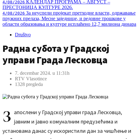
КАЛЕНДАР ПРОГРАМА – АВГУСТ –
4/08/2026
ПРЕСТОНИЦА КУЛТУРЕ 2026.
За неуспели пројекат претходне власти, одржавање
4/08/2026
пружних прелаза, Месне заједнице, и редовне трошкове у
области образовања и културе исплаћено 12,7 милиона динара
Društvo
Радна субота у Градској
управи Града Лесковца
7. decembar 2024. u 11:31h
RTV Vlasotince
1328 pregleda
З
апослени у Градској управи града Лесковца,
јавним и јавно комуналним предузећима и
установама данас су искористили дан за чишћење и