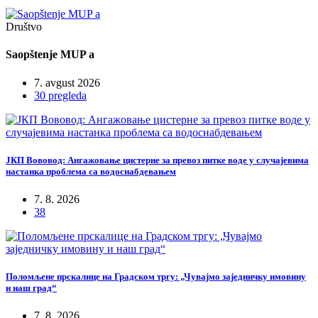
Društvo
Saopštenje MUP a
7. avgust 2026
30 pregleda
ЈКП Вововод: Ангажовање цистерне за превоз питке воде у случајевима
настанка проблема са водоснабдевањем
7. 8. 2026
38
Поломљене прскалице на Градском тргу: „Чувајмо заједничку имовину
и наш град“
7. 8. 2026