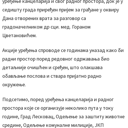
уређење канцеларија и свог радног простора, док је у
седишту града приређен пријем за грађане у оквиру
Дана отворених врата за разговор са
градоначелником др сци. мед. Гораном
Цветановићем.
Акције уређења спроводе се годинама уназад како би
радни простор поред редовног одржавања био
детаљније очишћен и сређен, што олакшава
обављање послова и ствара пријатно радно
окружење.
Подсетимо, поред уређења канцеларија и радног
простора које се организује неколико пута у току
године, Град Лесковац, Одељење за заштиту животне
средине, Одељење комуналне милиције, ЈКП