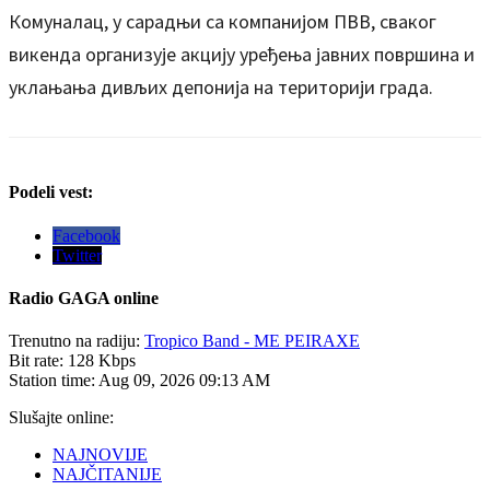
Комуналац, у сарадњи са компанијом ПВВ, сваког
викенда организује акцију уређења јавних површина и
уклањања дивљих депонија на територији града.
Podeli vest:
Facebook
Twitter
Radio
GAGA online
Trenutno na radiju:
Tropico Band - ME PEIRAXE
Bit rate:
128 Kbps
Station time:
Aug 09, 2026
09:13 AM
Slušajte online:
NAJNOVIJE
NAJČITANIJE