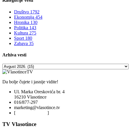
Kategorije
vesti
Društvo
1792
Ekonomija
454
Hronika
130
Politika
143
Kultura
275
Sport
180
Zabava
35
Arhiva
vesti
Da bolje čujete i jasnije vidite!
Ul. Marka Oreskovića br. 4
16210 Vlasotince
016/877-297
marketing@vlasotince.tv
[
Privacy Policy
]
TV Vlasotince