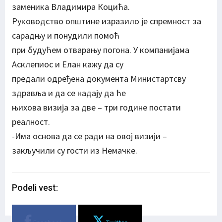
заменика Владимира Коцића.
Руководство општине изразило је спремност за
сарадњу и понудили помоћ
при будућем отварању погона. У компанијама
Асклепиос и Елан кажу да су
предали одређена документа Министартсву
здравља и да се надају да ће
њихова визија за две – три године постати
реалност.
-Има основа да се ради на овој визији –
закључили су гости из Немачке.
Podeli vest: