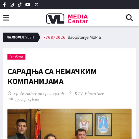
NAJNOVIJE
VESTI
Saopštenje MUP a
7/08/2026
ЈКП Вововод: Ангажовање цистерне за превоз питке воде у случајевима настанка проблема са водоснабдевањем
7/08/2026
Društvo
САРАДЊА СА НЕМАЧКИМ
КОМПАНИЈАМА
23. decembar 2024. u 13:40h
RTV Vlasotince
1304 pregleda