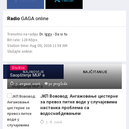
Facebook
Twitter
Radio
GAGA online
Trenutno na radiju:
Dr. Iggy - Da si tu
Bit rate:
128 Kbps
Station time:
Aug 09, 2026
11:58 AM
Slušajte online:
Društvo
NAJNOVIJE
NAJČITANIJE
Saopštenje MUP a
7. avgust 2026
30 pregleda
ЈКП Вововод: Ангажовање цистерне
за превоз питке воде у случајевима
настанка проблема са
водоснабдевањем
7. 8. 2026