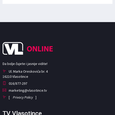
Da bolje čujete i jasnije vidite!
Ul. Marka Oreskovića br. 4
16210 Vlasotince
016/877-297
marketing@vlasotince.tv
[
Privacy Policy
]
TV Vlasotince