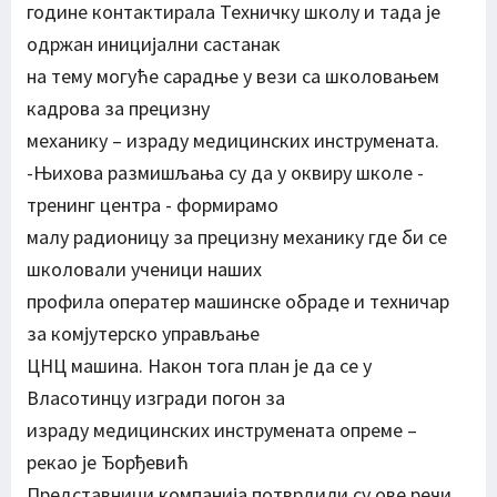
године контактирала Техничку школу и тада је
одржан иницијални састанак
на тему могуће сарадње у вези са школовањем
кадрова за прецизну
механику – израду медицинских инструмената.
-Њихова размишљања су да у оквиру школе -
тренинг центра - формирамо
малу радионицу за прецизну механику где би се
школовали ученици наших
профила оператер машинске обраде и техничар
за комјутерско управљање
ЦНЦ машина. Након тога план је да се у
Власотинцу изгради погон за
израду медицинских инструмената опреме –
рекао је Ђорђевић
Представници компанија потврдили су ове речи