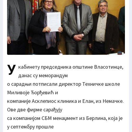
У
кабинету председника општине Власотинце,
данас су меморандум
о сарадњи потписали директор Техничке школе
Миливоје Ђорђевић и
компаније Асклепиос клиника и Елан, из Немачке.
Ове две фирме сарађују
са компанијом СБМ менаџмент из Берлина, која је
у септембру прошле