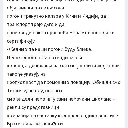
објаснивши да се њихови
погони тренутно налазе у Кини и Индији, да
транспорт траје дуго и да
производи након приспећа морају поново да се
сертификују.
-Желимо да наши погони буду ближе.
Неопходност тога потврдила је и
корона, а дешавања на светској политичкој сцени
такође указују на
неопходност да променимо локацију. Обишли смо
Техничку школу, оно што
смо видели нема ни у свим немачким школама –
рекли су представници
компанија на састанку код предсендика општине
Братислава петровића и