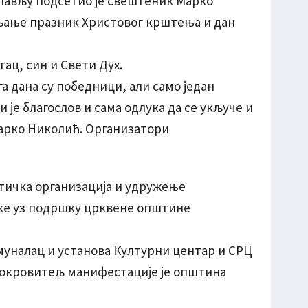
слављу подсетио је свештеник Марко
вљање празник Христовог крштења и дан
тац, син и Свети Дух.
ога дана су победници, али само један
 је благослов и сама одлука да се укључе и
Марко Николић. Организатори
тичка организација и удружење
ке уз подршку црквене општине
муналац и установа Културни центар и СРЦ
 покровитељ манифестације је општина