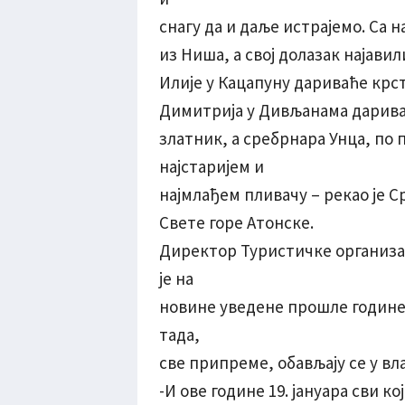
снагу да и даље истрајемо. Са 
из Ниша, а свој долазак најавил
Илије у Кацапуну дариваће крс
Димитрија у Дивљанама дарива
златник, а сребрнара Унца, по
најстаријем и
најмлађем пливачу – рекао је 
Свете горе Атонске.
Директор Туристичке организ
је на
новине уведене прошле године,
тада,
све припреме, обављају се у вл
-И ове године 19. јануара сви ко