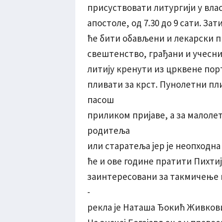
присуствовати литургији у вла
апостоле, од 7.30 до 9 сати. За
ће бити обављени и лекарски пр
свештенство, грађани и учесн
литију кренути из црквене порте
пливати за крст. Пунолетни пли
пасош
приликом пријаве, а за малоле
родитеља
или старатеља јер је неопходна
ће и ове године пратити Пихтија
заинтересовани за такмичење пи
-
рекла је Наташа Ђокић Живков