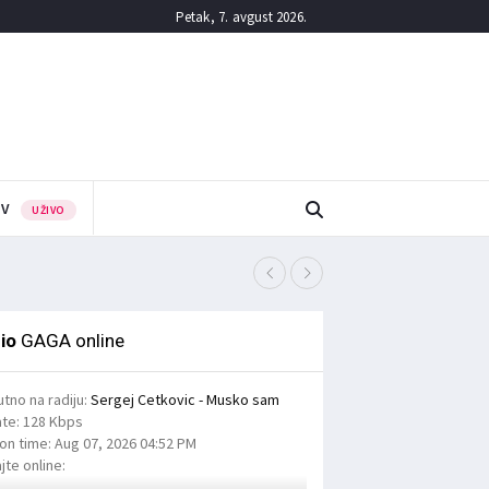
Petak, 7. avgust 2026.
TV
UŽIVO
Четврти третман сузбиј
6/08/2026
io
GAGA online
utno na radiju:
Sergej Cetkovic - Musko sam
ate:
128 Kbps
ion time:
Aug 07, 2026
04:52 PM
jte online: