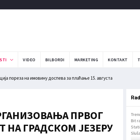
STI
VIDEO
BILBORDI
MARKETING
KONTAKT
ија пореза на имовину доспева за плаћање 15. августа
Rad
РГАНИЗОВАЊА ПРВОГ
Tren
Bit r
Т НА ГРАДСКОМ ЈЕЗЕРУ
Stat
Sluša