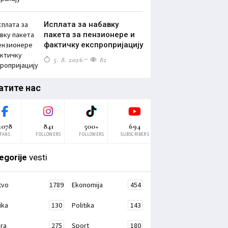
Исплата за набавку
пакета за пензионере и
фактичку експропријацију
5. 8. 2026
82
атите нас
2078
841
500+
694
FANS
FOLLOWERS
FOLLOWERS
SUBSCRIBERS
egorije
vesti
tvo
1789
Ekonomija
454
ika
130
Politika
143
ura
275
Sport
180