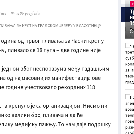
Т
ince
1286 pregleda
и
1
година од првог пливања за Часни крст у
, пливало се 18 пута – две године није
и једном због неспоразума међу тадашњим
дна од најмасовнијих манифестација ове
ошле године учествовало рекордних 118
ста кренуло је са организацијом. Нисмо ни
ико велики број пливача и да ће
лику медијску пажњу. То нам даје подршку