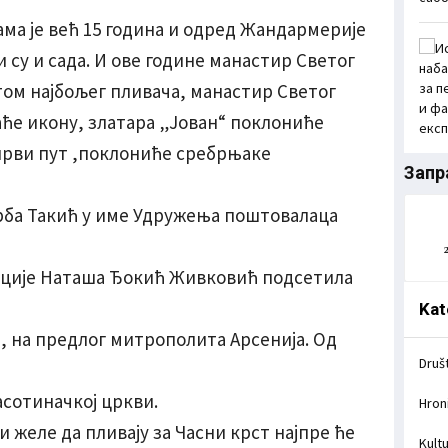
нама је већ 15 година и одред Жандармерије
и су и сада. И ове године манастир Светог
том најбољег пливача, манастир Светог
ће икону, златара „Јован“ поклониће
 први пут ,поклониће сребрњаке
Запр
Срба Такић у име Удружења поштовалаца
ације Наташа Ђокић Живковић подсетила
Kat
 на предлог митрополита Арсенија. Од
Druš
асотиначкој цркви.
Hron
ји желе да пливају за Часни крст најпре ће
Kult