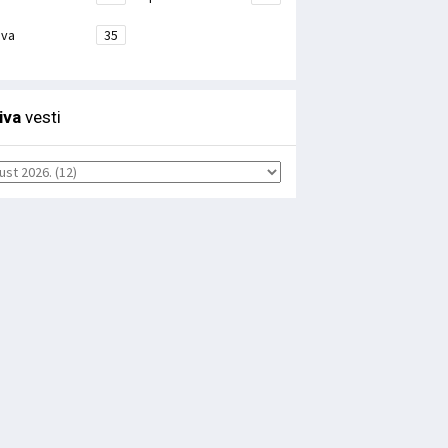
ava
35
iva
vesti