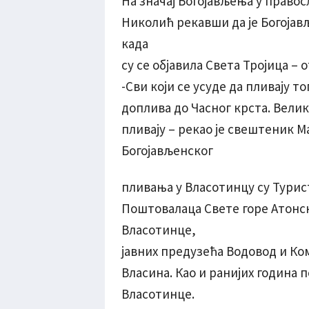
На значај Богојављења у право
Николић рекавши да је Богоја
када
су се објавила Света Тројица – о
-Сви који се усуде да пливају т
доплива до Часног крста. Велики
пливају – рекао је свештеник 
Богојављенског
пливања у Власотинцу су Турис
Поштовалаца Свете горе Атонс
Власотинце,
јавних предузећа Водовод и Ко
Власина. Као и ранијих година
Власотинце.