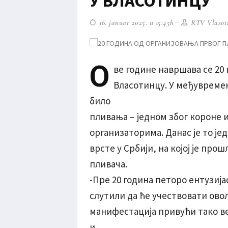
У ВЛАСОТИНЦУ
16. januar 2025. u 15:45h
RTV Vlasot
О
ве године навршава се 20 
Власотинцу. У међувремену
било
пливања – једном због короне 
организаторима. Данас је то је
врсте у Србији, на којој је пр
пливача.
-Пре 20 година петоро ентузија
слутили да ће учествовати овол
манифестација привући тако ве
и