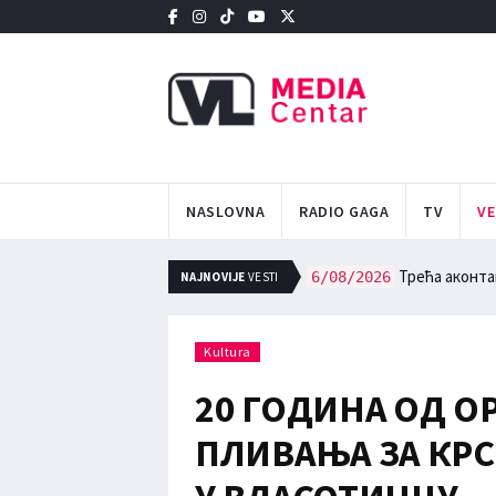
NASLOVNA
RADIO GAGA
TV
VE
ИНЦУ
Трећа аконтац
6/08/2026
NAJNOVIJE
VESTI
Kultura
20 ГОДИНА ОД О
ПЛИВАЊА ЗА КРС