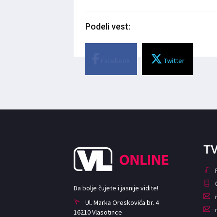
Podeli vest:
Facebook
Twitter
TV
Da bolje čujete i jasnije vidite!
Ul. Marka Oreskovića br. 4
16210 Vlasotince