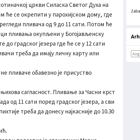
сотиначкој цркви Силаска Светог Духа на
Zab
тим ће се окрепити у парохијском дому, где
егледи пливача од 9 до 11 сати. Потом ће
ици пливања окупљени у Богојављенску
Arh
 до градског језера где ће се у 12 сати
вачи треба да имају личну карту или
тне пливаче обавезно је присуство
 њихова сагласност. Пливање за Часни крст
да од 11 сати поред градског језера, а сви
хтије треба да донесу најкасније до 10.30
ић.