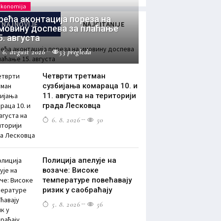
Ekonomija
рећа аконтација пореза на
NAJNOVIJE
NAJČITANIJE
мовину доспева за плаћање
5. августа
6. avgust 2026
53 pregleda
Четврти третман
сузбијања комараца 10. и
11. августа на територији
града Лесковца
6. 8. 2026
50
Полиција апелује на
возаче: Високе
температуре повећавају
ризик у саобраћају
5. 8. 2026
56