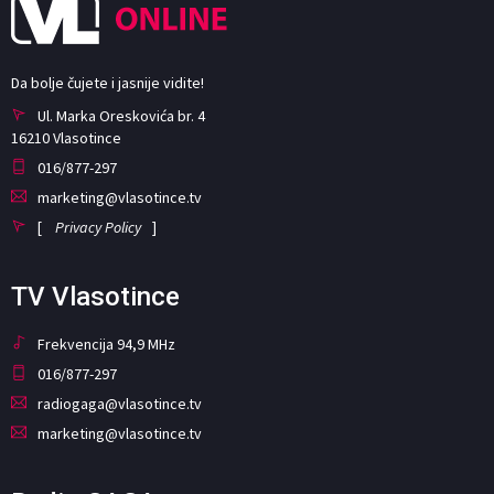
Da bolje čujete i jasnije vidite!
Ul. Marka Oreskovića br. 4
16210 Vlasotince
016/877-297
marketing@vlasotince.tv
[
Privacy Policy
]
TV Vlasotince
Frekvencija 94,9 MHz
016/877-297
radiogaga@vlasotince.tv
marketing@vlasotince.tv