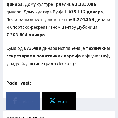
динара
, Дому културе Грделица
1.335.086
динара, Дому културе Вучје
1.035.112 динара
,
Лесковачком културном центру
3.274.359
динара
и Спортско-рекреативном центру Дубочица
7.363.804 динара.
Сума од
673.489
динара исплаћена је
техничким
секретарима политичких
партија
које учествују
у раду Скупштине града Лесковца.
Podeli vest:
Facebook
Twitter