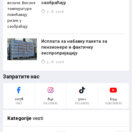
саобраћају
5. 8. 2026
Исплата за набавку пакета за
пензионере и фактичку
експропријацију
5. 8. 2026
Запратите нас
2078
841
500+
694
FANS
FOLLOWERS
FOLLOWERS
SUBSCRIBERS
Kategorije
vesti