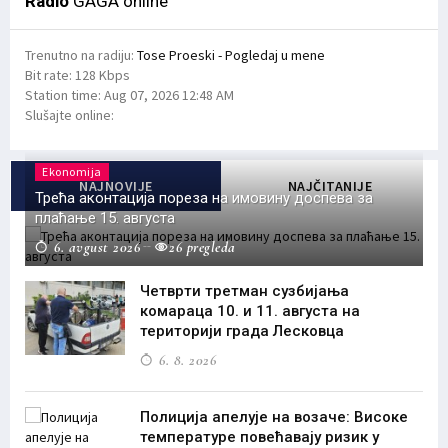
Radio
GAGA online
Trenutno na radiju:
Tose Proeski - Pogledaj u mene
Bit rate:
128 Kbps
Station time:
Aug 07, 2026
12:48 AM
Slušajte online:
Ekonomija
NAJNOVIJE
NAJČITANIJE
Трећа аконтација пореза на имовину доспева за
плаћање 15. августа
6. avgust 2026
26 pregleda
Четврти третман сузбијања
комараца 10. и 11. августа на
територији града Лесковца
6. 8. 2026
Полиција апелује на возаче: Високе
температуре повећавају ризик у