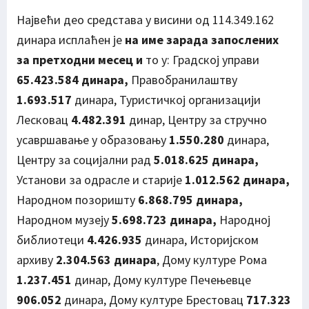
Највећи део средстава у висини од 114.349.162
динара исплаћен је
на име зарада запослених
за претходни месец и
то у: Градској управи
65.423.584 динара,
Правобранилаштву
1.693.517
динара, Туристичкој организацији
Лесковац
4.482.391
динар, Центру за стручно
усавршавање у образовању
1.550.280
динара,
Центру за социјални рад
5.018.625 динара,
Установи за одрасле и старије
1.012.562 динара,
Народном позоришту
6.868.795 динара,
Народном музеју
5.698.723 динара,
Народној
библиотеци
4.426.935
динара, Историјском
архиву
2.304.563 динара
, Дому културе Рома
1.237.451
динар, Дому културе Печењевце
906.052
динара, Дому културе Брестовац
717.323