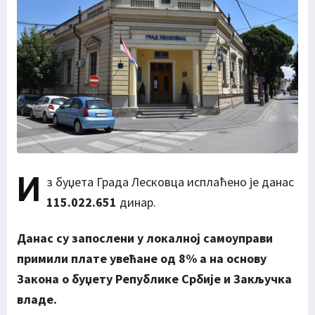
И
з буџета Града Лесковца исплаћено је данас
115.022.651
динар.
Данас су запослени у локалној самоуправи
примили плате увећане од 8% а на основу
Закона о буџету Републике Србије и Закључка
владе.