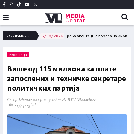
НО ВАТРОГАСНО ДРУШТВО У ВЛАСОТИНЦУ
Трећа аконтација пореза на имовину доспева за плаћање 15. августа
NAJNOVIJE
VESTI
6/08/2026
Ekonomija
Више од 115 милиона за плате
запослених и техничке секретаре
политичких партија
14. februar 2025. u 15:14h
RTV Vlasotince
1437 pregleda