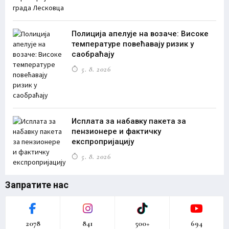
Полиција апелује на возаче: Високе
температуре повећавају ризик у
саобраћају
5. 8. 2026
Исплата за набавку пакета за
пензионере и фактичку
експропријацију
5. 8. 2026
Запратите нас
2078
841
500+
694