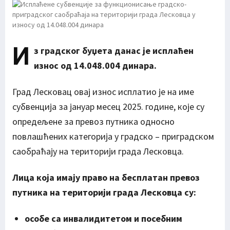
И
з градског буџета данас је исплаћен
износ од 14.048.004 динара.
Град Лесковац овај износ исплатио је на име
субвенција за јануар месец 2025. године, које су
опредељене за превоз путника односно
повлашћених категорија у градско – приградском
саобраћају на територији града Лесковца.
Лица која имају право на бесплатан превоз
путника на територији града Лесковца су:
особе са инвалидитетом и посебним