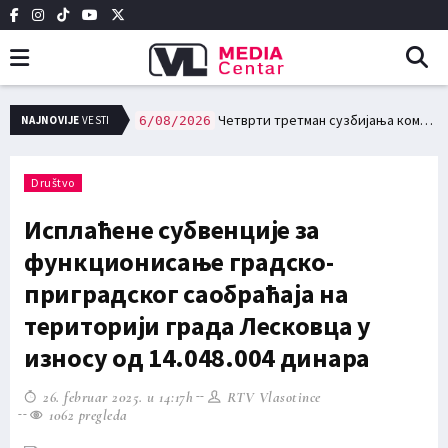
имовину доспева за плаћање 15. августа
Четврти третман сузбијања комараца 10. и 11. августа на територији града Лесковца
NAJNOVIJE
VESTI
6/08/2026
Društvo
Исплаћене субвенције за
функционисање градско-
приградског саобраћаја на
територији града Лесковца у
износу од 14.048.004 динара
26. februar 2025. u 14:17h
RTV Vlasotince
1062 pregleda