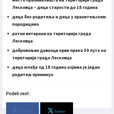
Лесковца – деца старости до 18 година
деца без родитеља и деца у хранитељским
породицама
ратни ветерани на територији града
Лесковца
добровољни даваоци крви преко 50 пута на
територији града Лесковца
деца млађа од 18 година којима је један
родитељ преминуо
Podeli vest:
Facebook
Twitter