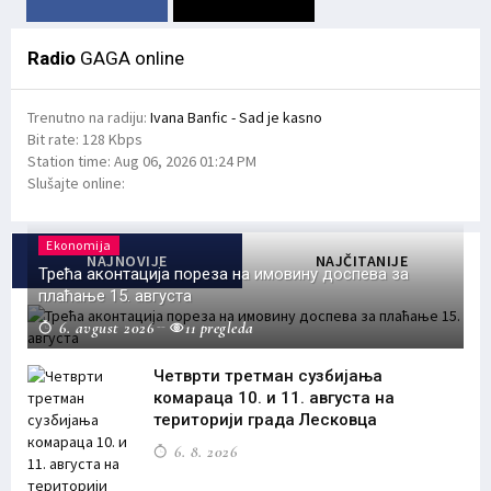
Radio
GAGA online
Trenutno na radiju:
Ivana Banfic - Sad je kasno
Bit rate:
128 Kbps
Station time:
Aug 06, 2026
01:24 PM
Slušajte online:
Ekonomija
NAJNOVIJE
NAJČITANIJE
Трећа аконтација пореза на имовину доспева за
плаћање 15. августа
6. avgust 2026
11 pregleda
Четврти третман сузбијања
комараца 10. и 11. августа на
територији града Лесковца
6. 8. 2026