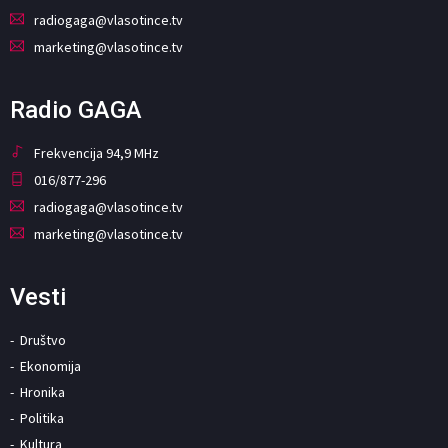
radiogaga@vlasotince.tv
marketing@vlasotince.tv
Radio GAGA
Frekvencija 94,9 MHz
016/877-296
radiogaga@vlasotince.tv
marketing@vlasotince.tv
Vesti
Društvo
Ekonomija
Hronika
Politika
Kultura