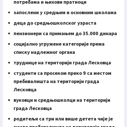
потребама и њихови пратиоци
запослени у средњим и основним школама
деца до средњошколског узраста
пензионери са примањем до 35.000 динара
социјално угружене категорије према
списку надлежног органа
труднице на територији града Лесковца
студенти са просеком преко 9 са местом
пребивалишта на територији града
Лесковца
вуковци и средњошколци на територији
града Лесковца
родитељи са три или више детета чије је
место пребивалишта на територији града