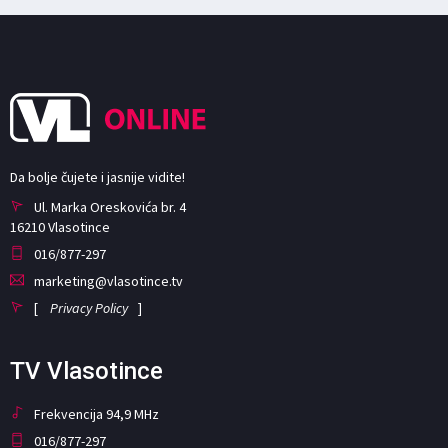
Da bolje čujete i jasnije vidite!
Ul. Marka Oreskovića br. 4
16210 Vlasotince
016/877-297
marketing@vlasotince.tv
[
Privacy Policy
]
TV Vlasotince
Frekvencija 94,9 MHz
016/877-297