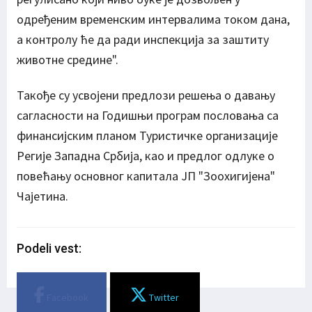
одређеним временским интервалима током дана,
а контролу ће да ради инспекција за заштиту
животне средине".
Такође су усвојени предлози решења о давању
сагласности на Годишњи програм пословања са
финансијским планом Туристичке организације
Регије Западна Србија, као и предлог одлуке о
повећању основног капитала ЈП "Зоохигијена"
Чајетина.
Podeli vest:
Facebook
Twitter