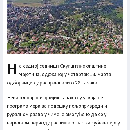
Н
а седмој седници Скупштине општине
Чајетина, одржаној у четвртак 13. марта
одборници су расправљали о 28 тачака.
Нека од најзначајнијих тачака су усвајање
програма мера за подршку пољопривреди и
руралном развоју чиме је омогућено да се у
наредном периоду распише оглас за субвенције у