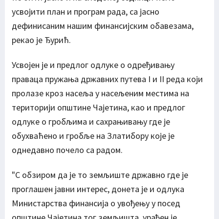
усвојити план и програм рада, са јасно
дефинисаним нашим финансијским обавезама,
рекао је Ђурић.
Усвојен је и предлог одлуке о одређивању
праваца пружања државних путева I и II реда који
пролазе кроз насеља у насељеним местима на
територији општине Чајетина, као и предлог
одлуке о гробљима и сахрањивању где је
обухваћено и гробље на Златибору које је
однедавно почело са радом.
"С обзиром да је то земљиште државно где је
проглашен јавни интерес, донета је и одлука
Министарства финансија о увођењу у посед
општине Чајетина тог земљишта, урађен је