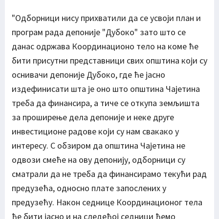
"Одборници нису прихватили да се усвоји план и
програм рада депоније "Дубоко" зато што се
данас одржава Координационо тело на коме ће
бити присутни представници свих општина који су
оснивачи депоније Дубоко, где ће јасно
издефинисати шта је оно што општина Чајетина
треба да финансира, а тиче се откупа земљишта
за проширење дела депоније и неке друге
инвестиционе радове који су нам свакако у
интересу. С обзиром да општина Чајетина не
одвози смеће на ову депонију, одборници су
сматрали да не треба да финансирамо текући рад
предузећа, односно плате запослених у
предузећу. Након седнице Координационог тела
ће бити јасно и на следећој седници ћемо