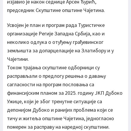
изјавио је након седнице Арсен Ђурић,
председник Скупштине општине Чајетина.
Усвојен је план и програм рада Туристичке
организације Регије Западна Србија, као и
неколико одлука о отуђењу грађевинског
земљишта за допарцелације на Златибору и у
Чајетини.
Током трајања скупштине одборници су
расправљали о предлогу решења о давању
сагласности на програм пословања са
финансијским планом за 2025. годину ЈKП Дубоко
Ужице, који је због тренутне ситуације са
депонијом Дубоко и ранијих проблема који се
тичу и житеља општине Чајетина, једногласно
померен за расправу на наредној скупштини.