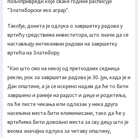
пољопривреди које сваке године расписује
"Златиборски еко аграр".
Такође, донета је одлука о завршетку радова у
вртићу средствима инвеститора, што значи да се
настављају интензивни радови на завршетку
вртића на Златибору.
"Као што смо на некој од претходних седница
рекли, рок за завршетак радова је 30. јун, када је и
Дан општине, а ја се искрено надам да ће то бити
завршено и раније на радост и деце и родитеља,
па ће листе чекања или одлазак у нека друга
насељена места бити елиминисани, тако да ће у
вртићима бити довољно места за сву децу што је
веома значајна одлука за читаву општину,