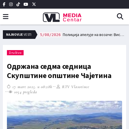
Исплата за набавку пакета за пензионере и фактичку експропријацију
NAJNOVIJE
VESTI
5/08/2026
Полиција апелује на возаче: Високе температуре повећавају ризик у саобраћају
5/08/2026
Društvo
Одржана седма седница
Скупштине општине Чајетина
17. mart 2025. u 08:28h
RTV Vlasotince
1054 pregleda