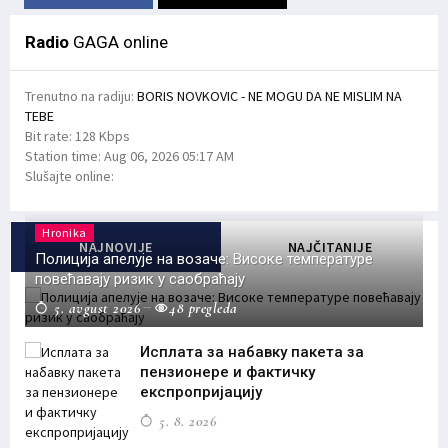
Radio
GAGA online
Trenutno na radiju:
BORIS NOVKOVIC - NE MOGU DA NE MISLIM NA
TEBE
Bit rate:
128 Kbps
Station time:
Aug 06, 2026
05:17 AM
Slušajte online:
Hronika
NAJNOVIJE
NAJČITANIJE
Полиција апелује на возаче: Високе температуре
повећавају ризик у саобраћају
5. avgust 2026
48 pregleda
Исплата за набавку пакета за
пензионере и фактичку
експропријацију
5. 8. 2026