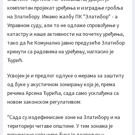
комплетан пројекат уређења и изградње гробља
на Златибору. Имамо жалбу ПК "Златибор" - а
Управном суду, али то не одлаже спровођење у
катастру и наше активности на почетку уређења,
тако да ће Комунално јавно предузеће Златибор
кренути са радовима на уређењу, нагласио је
Ђурић.
Усвојен је и предлог одлуке о мерама за заштиту
од буке у акустичном зонирању која је, према
речима Арсена Ђурића, сада само усклађена са
новом законском регулативом:
"Сада су издефинисане зоне на Златибору и на
територији читаве општине. У тим зонама је
регулисано који ниво буке је дозвољен у