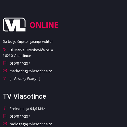
Da bolje čujete i jasnije vidite!
Ul. Marka Oreskovića br. 4
16210 Vlasotince
016/877-297
marketing@vlasotince.tv
[
Privacy Policy
]
TV Vlasotince
Frekvencija 94,9 MHz
016/877-297
radiogaga@vlasotince.tv