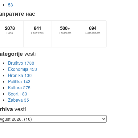
53
апратите нас
2078
841
500+
694
Fans
Followers
Followers
Subscribers
vesti
ategorije
Društvo
1788
Ekonomija
453
Hronika
130
Politika
143
Kultura
275
Sport
180
Zabava
35
vesti
rhiva