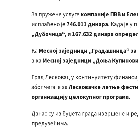
За пружене услуге
компаније ПВВ и Ел
исплаћено је
746.011 динара
. Када је у
„Дубочица“, и 167.632 динара опредељ
Ка
Месној заједници „Градашница“ за 
а ка
Месној заједници „Доња Купиновиц
Град Лесковац у континуитету финанси
због чега је за
Лесковачке летње фестив
организацију целокупног програма.
Данас су из буџета града извршене и р
предузећима.