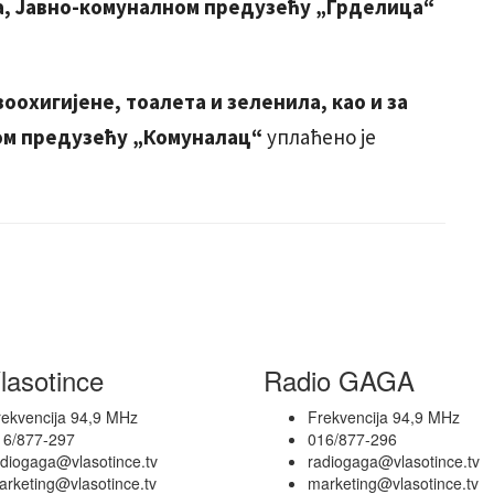
а, Јавно-комуналном предузећу „Грделица“
оохигијене, тоалета и зеленила, као и за
ом предузећу „Комуналац“
уплаћено је
lasotince
Radio GAGA
rekvencija 94,9 MHz
Frekvencija 94,9 MHz
16/877-297
016/877-296
adiogaga@vlasotince.tv
radiogaga@vlasotince.tv
rketing@vlasotince.tv
marketing@vlasotince.tv