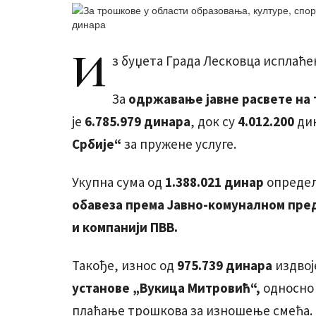
И
з буџета Града Лесковца исплаће
За
одржавање јавне расвете на
је
6.785.979 динара
, док су
4.012.200
дин
Србије“
за пружене услуге.
Укупна сума од
1.388.021 динар
опредељ
обавеза према Јавно-комуналном пре
и компанији ПВВ.
Такође, износ од
975.739 динара
издвој
установе „Вукица Митровић“,
односно 
плаћање трошкова за изношење смећа.