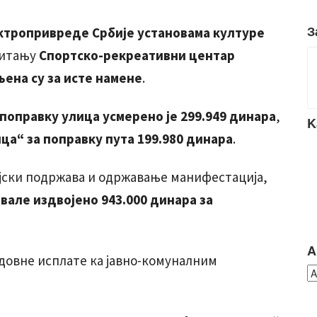
З
ектропривреде Србије установама културе
 питању
Спортско-рекреативни центар
ена су за исте намене
.
поправку улица усмерено је 299.949 динара
,
K
а“ за поправку пута 199.980 динара
.
јски подржава и одржавање манифестација,
але издвојено 943.000 динара за
A
едовне исплате ка јавно-комуналним