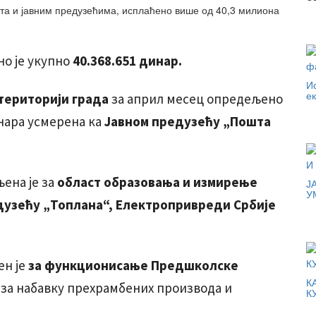
но је укупно
40.368.651 динар.
И
е
 територији града
за април месец опредељено
ара усмерена ка
Јавном предузећу „Пошта
ена је за
област образовања и измирење
Ј
У
дузећу „Топлана“, Електропривреди Србије
ен је
за функционисање Предшколске
К
за набавку прехрамбених производа и
К