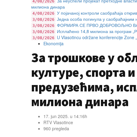
За неуспели пројекат претходне власти
4/08/2026
милиона динара
У појачаној контроли саобраћаја откри
4/08/2026
Једна особа погинула у саобраћајним 
3/08/2026
ФОРМИРА СЕ ПРВО ДОБРОВОЉНО ВА
3/08/2026
Исплаћено 14,8 милиона за програм „Ро
3/08/2026
U Vlasotincu održane konferencije Zone „J
3/08/2026
Ekonomija
За трошкове у об
културе, спорта и
предузећима, исп
милиона динара
17. jun 2025. u 14:16h
RTV Vlasotince
960 pregleda