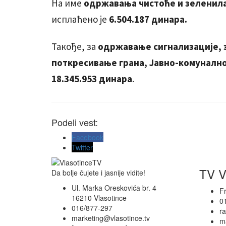
На име
одржавања чистоће и зеленил
исплаћено је
6.504.187 динара.
Такође, за
одржавање сигнализације, з
поткресивање грана, Јавно-комуналн
18.345.953 динара
.
Podeli vest:
Facebook
Twitter
TV V
Da bolje čujete i jasnije vidite!
Ul. Marka Oreskovića br. 4
F
16210 Vlasotince
0
016/877-297
r
marketing@vlasotince.tv
ma