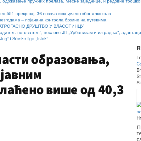
, одржавање пружних прелаза, Месне заједнице, и редовне трошко
вен 551 прекршај, 36 возача искључено због алкохола
незгодама – појачана контрола брзине на путевима
ТРОГАСНО ДРУШТВО У ВЛАСОТИНЦУ
дитељ-неговатељ“, послове ЈП „Урбанизам и изградња“, адаптациј
ug“ i Srpske lige „Istok“
R
ласти образовања,
Tr
Co
 јавним
Bi
St
Sl
лаћено више од 40,3
Hr
П
т
с