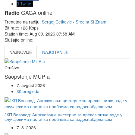
Twitter
GAGA online
Radio
Trenutno na radiju:
Sergej Cetkovic - Srecna Si Znam
Bit rate:
128 Kbps
Station time:
Aug 09, 2026
07:58 AM
Slušajte online:
NAJNOVIJE
NAJČITANIJE
Društvo
Saopštenje MUP a
7. avgust 2026
30 pregleda
ЈКП Вововод: Ангажовање цистерне за превоз питке воде у
случајевима настанка проблема са водоснабдевањем
7. 8. 2026