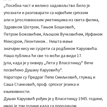
„Посебна част и велико задовољство било је
упознати и разговарати са највећим српским
али и југословенским уметницима из света филма,
Здравком Шотром, Тањом Бошковић,
Петром Божовићем, Аљошом Вучковићем, Ирфаном
Менсуром, Леонтином... Ништа мање
значајни нису ни сусрети са родбином Каруовића.
Наша публика ће све то моћи да види 17.
јула, када је у оквиру „Лета у Власотинцу“ Вече
посвећено Душану Каруовићу“.
Наратори су Предраг Пепи Смиљковић, глумац и
Саша Станковић, проф. српског језика и
књижевности.
Душан Каруовић рођен је у Власотинцу 1945. године,
имао је три године када са породицом