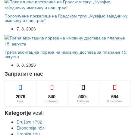
Поломљене прскалице на Градском тргу: „Чувајмо заједничку
имовину и наш град“
7. 8. 2026
Трећа аконтација пореза на имовину доспева за плаћање 15.
августа
6. 8. 2026
Запратите нас
2079
840
500+
694
Fans
Followers
Followers
Subscribers
vesti
Kategorije
Društvo
1792
Ekonomija
454
Hronika
130