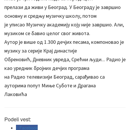
прелази да живи у Београд. У Београду је завршио
основну и средњу музичку школу, потом
је уписао Музичку академију коју није завршио. Али,
музиком се бавио целог свог живота.
Аутор је више од 1.300 дечјих песама, компоновао је
музику за серије Крај династије
Обреновић, Дневник увреда, Срећни људи... Радио је
као уредник бројних дечјих програма
на Радио телевизији Београд, сарађивао са
ауторима попут Миње Суботе и Драгана
Лаковића
Podeli vest:
Facebook