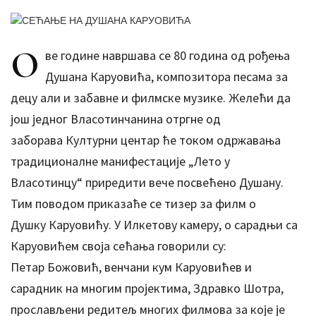
О
ве године навршава се 80 година од рођења
Душана Каруовића, композитора песама за
децу али и забавне и филмске музике. Желећи да
још једног Власотинчанина отргне од
заборава Културни центар ће током одржавања
традиционалне манифестације „Лето у
Власотинцу“ приредити вече посвећено Душану.
Тим поводом приказаће се тизер за филм о
Душку Каруовићу. У Илкетову камеру, о сарадњи са
Каруовићем своја сећања говорили су:
Петар Божовић, венчани кум Каруовићев и
сарадник на многим пројектима, Здравко Шотра,
прослављени редитељ многих филмова за које је