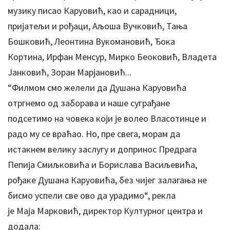
музику писао Каруовић, као и сарадници,
пријатељи и рођаци, Аљоша Вучковић, Тања
Бошковић, Леонтина Вукомановић, Ђока
Кортина, Ирфан Менсур, Мирко Беоковић, Владета
Јанковић, Зоран Марјановић...
“Филмом смо желели да Душана Каруовића
отргнемо од заборава и наше суграђане
подсетимо на човека који је волео Власотинце и
радо му се враћао. Но, пре свега, морам да
истакнем велику заслугу и допринос Предрага
Пепија Смиљковића и Борислава Васиљевића,
рођаке Душана Каруовића, без чијег залагања не
бисмо успели све ово да урадимо“, рекла
је Маја Марковић, директор Културног центра и
додала: