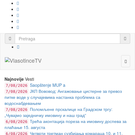
Najnovije
Vesti
Saopštenje MUP a
7/08/2026
ЈКП Вововод: Ангажовање цистерне за превоз
7/08/2026
питке воде у случајевима настанка проблема са
водоснабдевањем
Поломљене прскалице на Градском тргу:
7/08/2026
„Чувајмо заједничку имовину и наш град“
Трећа аконтација пореза на имовину доспева за
6/08/2026
плаћање 15. августа
Четврти третман сузбијања комараца 10. и 11.
6/08/2026