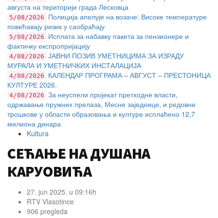
августа на територији града Лесковца
Полиција апелује на возаче: Високе температуре
5/08/2026
повећавају ризик у саобраћају
Исплата за набавку пакета за пензионере и
5/08/2026
фактичку експропријацију
ЈАВНИ ПОЗИВ УМЕТНИЦИМА ЗА ИЗРАДУ
4/08/2026
МУРАЛА И УМЕТНИЧКИХ ИНСТАЛАЦИЈА
КАЛЕНДАР ПРОГРАМА – АВГУСТ – ПРЕСТОНИЦА
4/08/2026
КУЛТУРЕ 2026.
За неуспели пројекат претходне власти,
4/08/2026
одржавање пружних прелаза, Месне заједнице, и редовне
трошкове у области образовања и културе исплаћено 12,7
милиона динара
Kultura
СЕЋАЊЕ НА ДУШАНА
КАРУОВИЋА
27. jun 2025. u 09:16h
RTV Vlasotince
906 pregleda