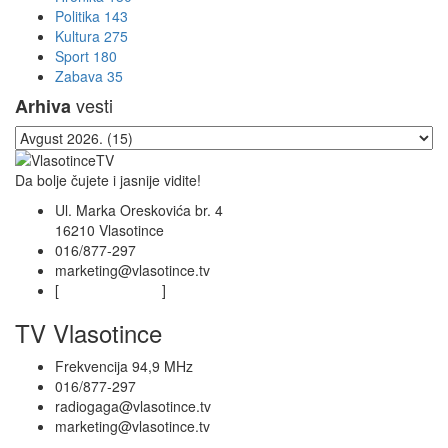
Politika
143
Kultura
275
Sport
180
Zabava
35
vesti
Arhiva
Da bolje čujete i jasnije vidite!
Ul. Marka Oreskovića br. 4
16210 Vlasotince
016/877-297
marketing@vlasotince.tv
[
Privacy Policy
]
TV Vlasotince
Frekvencija 94,9 MHz
016/877-297
radiogaga@vlasotince.tv
marketing@vlasotince.tv