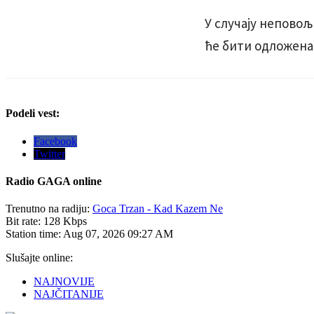
У случају непово
ће бити одложена
Podeli vest:
Facebook
Twitter
Radio
GAGA online
Trenutno na radiju:
Goca Trzan - Kad Kazem Ne
Bit rate:
128 Kbps
Station time:
Aug 07, 2026
09:27 AM
Slušajte online:
NAJNOVIJE
NAJČITANIJE