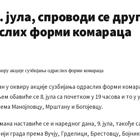
9. јула, спроводи се др
аслих форми комараца
ан у оквиру акције сузбијања одраслих форми комар
м обавиће се 8. јула са почетком у 19 часова и то у 
рема Манојловцу, Мрштану и Богојевцу.
на наставиће се и наредног дана, 9. јула, такође с
ији града према Вучју, Грделици, Брестовцу, Бојник