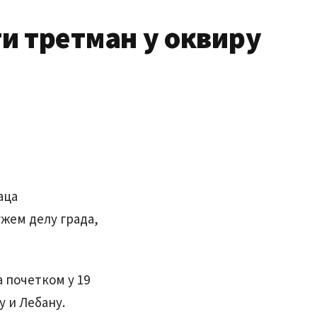
уги третман у оквиру
аца
ужем делу града,
а почетком у 19
у и Лебану.