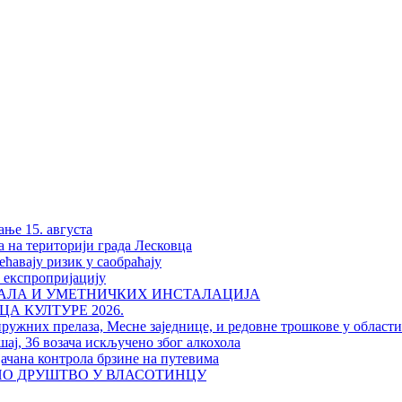
ање 15. августа
а на територији града Лесковца
ћавају ризик у саобраћају
у експропријацију
РАЛА И УМЕТНИЧКИХ ИНСТАЛАЦИЈА
А КУЛТУРЕ 2026.
пружних прелаза, Месне заједнице, и редовне трошкове у област
шај, 36 возача искључено због алкохола
јачана контрола брзине на путевима
НО ДРУШТВО У ВЛАСОТИНЦУ