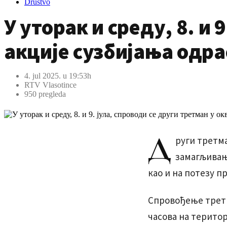
Društvo
У уторак и среду, 8. и 
акције сузбијања одр
4. jul 2025. u 19:53h
RTV Vlasotince
950 pregleda
Д
руги третм
замагљивање
као и на потезу п
Спровођење третма
часова на територ