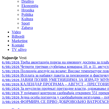
Društvo
Ekonomija
Hronika
Politika
Kultura
Sport
Zabava
Video
Bilbordi
Marketing
Kontakt
TV
uživo
Najnovije
Vesti
Трећа аконтација пореза на имовину доспева за плаћ
6/08/2026
Четврти третман сузбијања комараца 10. и 11. август
6/08/2026
Полиција апелује на возаче: Високе температуре пове
5/08/2026
Исплата за набавку пакета за пензионере и фактичк
5/08/2026
ЈАВНИ ПОЗИВ УМЕТНИЦИМА ЗА ИЗРАДУ МУ
4/08/2026
КАЛЕНДАР ПРОГРАМА – АВГУСТ – ПРЕСТОНИЦ
4/08/2026
За неуспели пројекат претходне власти, одржавање 
4/08/2026
У појачаној контроли саобраћаја откривен 551 прекр
4/08/2026
Једна особа погинула у саобраћајним незгодама – по
3/08/2026
ФОРМИРА СЕ ПРВО ДОБРОВОЉНО ВАТРОГАС
3/08/2026