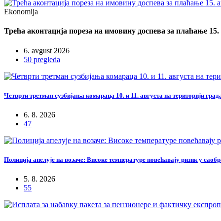
Ekonomija
Трећа аконтација пореза на имовину доспева за плаћање 15.
6. avgust 2026
50 pregleda
Четврти третман сузбијања комараца 10. и 11. августа на територији гра
6. 8. 2026
47
Полиција апелује на возаче: Високе температуре повећавају ризик у саоб
5. 8. 2026
55