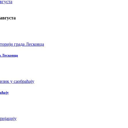
 августа
да Лесковца
раћају