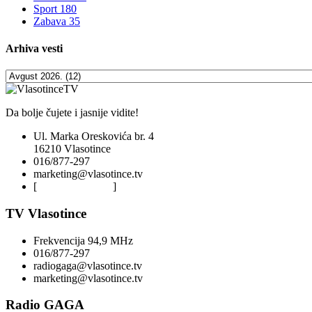
Sport
180
Zabava
35
Arhiva
vesti
Da bolje čujete i jasnije vidite!
Ul. Marka Oreskovića br. 4
16210 Vlasotince
016/877-297
marketing@vlasotince.tv
[
Privacy Policy
]
TV Vlasotince
Frekvencija 94,9 MHz
016/877-297
radiogaga@vlasotince.tv
marketing@vlasotince.tv
Radio GAGA