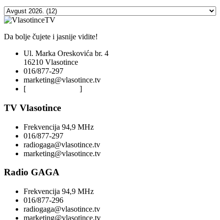
Da bolje čujete i jasnije vidite!
Ul. Marka Oreskovića br. 4
16210 Vlasotince
016/877-297
marketing@vlasotince.tv
[
Privacy Policy
]
TV Vlasotince
Frekvencija 94,9 MHz
016/877-297
radiogaga@vlasotince.tv
marketing@vlasotince.tv
Radio GAGA
Frekvencija 94,9 MHz
016/877-296
radiogaga@vlasotince.tv
marketing@vlasotince.tv