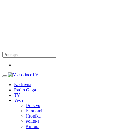
Naslovna
Radio Gaga
TV
Vesti
Društvo
Ekonomija
Hronika
Politika
Kultura