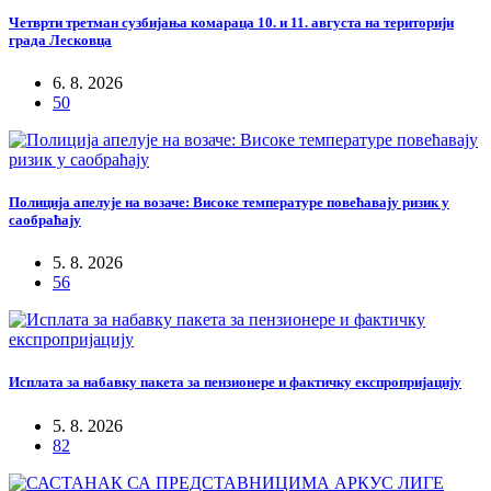
Четврти третман сузбијања комараца 10. и 11. августа на територији
града Лесковца
6. 8. 2026
50
Полиција апелује на возаче: Високе температуре повећавају ризик у
саобраћају
5. 8. 2026
56
Исплата за набавку пакета за пензионере и фактичку експропријацију
5. 8. 2026
82