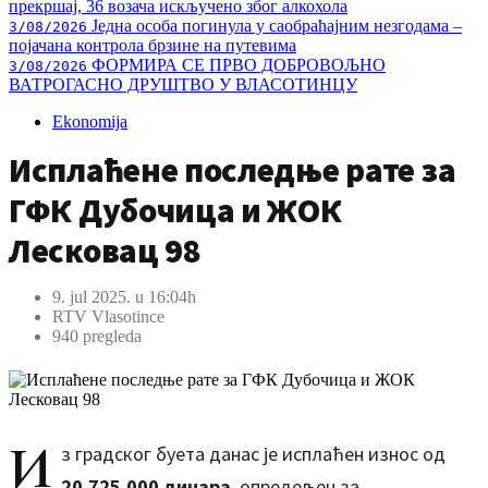
прекршај, 36 возача искључено због алкохола
Једна особа погинула у саобраћајним незгодама –
3/08/2026
појачана контрола брзине на путевима
ФОРМИРА СЕ ПРВО ДОБРОВОЉНО
3/08/2026
ВАТРОГАСНО ДРУШТВО У ВЛАСОТИНЦУ
Ekonomija
Исплаћене последње рате за
ГФК Дубочица и ЖОК
Лесковац 98
9. jul 2025. u 16:04h
RTV Vlasotince
940 pregleda
И
з градског буета данас је исплаћен износ од
20.725.000 динара
, опредељен за