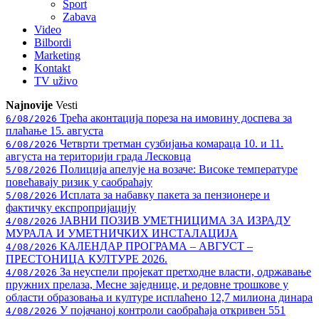
Sport
Zabava
Video
Bilbordi
Marketing
Kontakt
TV
uživo
Najnovije
Vesti
Трећа аконтација пореза на имовину доспева за
6/08/2026
плаћање 15. августа
Четврти третман сузбијања комараца 10. и 11.
6/08/2026
августа на територији града Лесковца
Полиција апелује на возаче: Високе температуре
5/08/2026
повећавају ризик у саобраћају
Исплата за набавку пакета за пензионере и
5/08/2026
фактичку експропријацију
ЈАВНИ ПОЗИВ УМЕТНИЦИМА ЗА ИЗРАДУ
4/08/2026
МУРАЛА И УМЕТНИЧКИХ ИНСТАЛАЦИЈА
КАЛЕНДАР ПРОГРАМА – АВГУСТ –
4/08/2026
ПРЕСТОНИЦА КУЛТУРЕ 2026.
За неуспели пројекат претходне власти, одржавање
4/08/2026
пружних прелаза, Месне заједнице, и редовне трошкове у
области образовања и културе исплаћено 12,7 милиона динара
У појачаној контроли саобраћаја откривен 551
4/08/2026