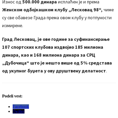
Износ од
500.000 динара
исплаћен је и према
Женском одбојкашком клубу „Лесковац 98“,
чиме
су све обавезе Града према овом клубу у потпуности
измирене.
Град Лесковац, је ове године за суфинансирање
107 спортских клубова издвојио 185 милиона
динара, као и 168 милиона динара за СРЦ
„Дубочица“ што је нешто више од 5% средстава
од укупног буџета у ову друштвену делатност
.
Podeli vest:
Facebook
Twitter