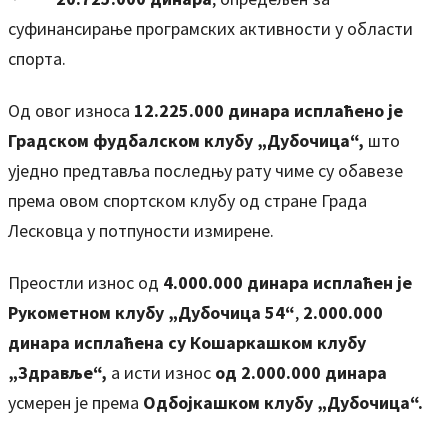
суфинансирање програмских активности у области
спорта.
Од овог износа
12.225.000 динара
исплаћено је
Градск
ом
фудбалск
ом
клуб
у
„Дубочица“
,
што
уједно предтавља последњу рату чиме су обавезе
према овом спортском клубу од стране Града
Лесковца у потпуности измирене.
Преостли износ од
4.000.000 динара исплаћен је
Рукометном клубу „Дубочица 54“
,
2.000.000
динара исплаћена су Кошаркашком клубу
„Здравље“,
а исти износ
од 2.000.000 динара
усмерен је према
Одбојкашком клубу „Дубочица“.