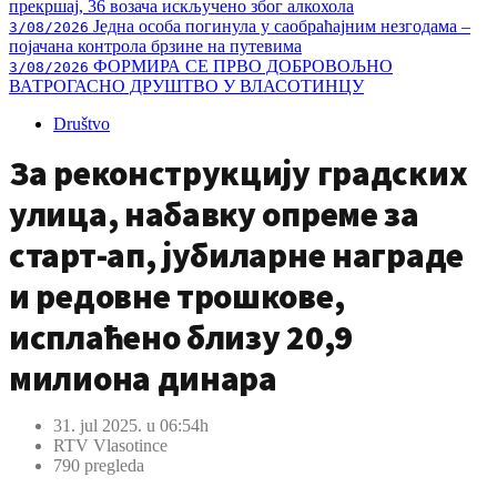
прекршај, 36 возача искључено због алкохола
Једна особа погинула у саобраћајним незгодама –
3/08/2026
појачана контрола брзине на путевима
ФОРМИРА СЕ ПРВО ДОБРОВОЉНО
3/08/2026
ВАТРОГАСНО ДРУШТВО У ВЛАСОТИНЦУ
Društvo
За реконструкцију градских
улица, набавку опреме за
старт-ап, јубиларне награде
и редовне трошкове,
исплаћено близу 20,9
милиона динара
31. jul 2025. u 06:54h
RTV Vlasotince
790 pregleda