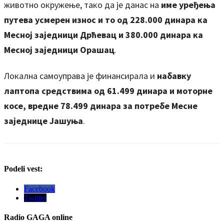
животно окружење, тако да је данас на
име уређења
путева усмерен износ и то од 228.000 динара ка
Месној заједници Дрћевац и 380.000 динара ка
Месној заједници Орашац
.
Локална самоуправа је финансирала и
набавку
лаптопа средствима од 61.499 динара и моторне
косе, вредне 78.499 динара за потребе Месне
заједнице Јашуња
.
Podeli vest:
Facebook
Twitter
Radio
GAGA online