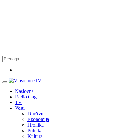
Naslovna
Radio Gaga
TV
Vesti
Društvo
Ekonomija
Hronika
Politika
Kultura