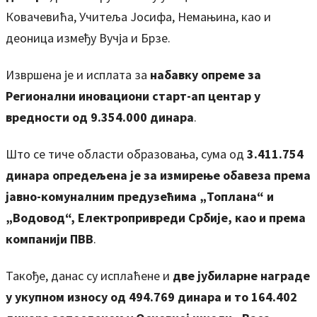
Ковачевића, Учитеља Јосифа, Немањина, као и
деоница између Вучја и Брзе.
Извршена је и исплата за
набавку опреме за
Регионални иновациони старт-ап центар у
вредности од 9.354.000 динара
.
Што се тиче области образовања, сума од
3.411.754
динара опредељена је за измирење обавеза према
јавно-комуналним предузећима „Топлана“ и
„Водовод“, Електропривреди Србије, као и према
компанији ПВВ
.
Такође, данас су исплаћене и
две јубиларне награде
у укупном износу од 494.769 динара и то 164.402