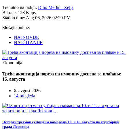
Trenutno na radiju:
Dino Merlin - Zelja
Bit rate:
128 Kbps
Station time:
Aug 06, 2026
02:29 PM
Slušajte online:
NAJNOVIJE
NAJČITANIJE
Ekonomija
Трећа аконтација пореза на имовину доспева за плаћање
15. августа
6. avgust 2026
14 pregleda
Четврти третман сузбијања комараца 10. и 11. августа на територији
града Лесковца