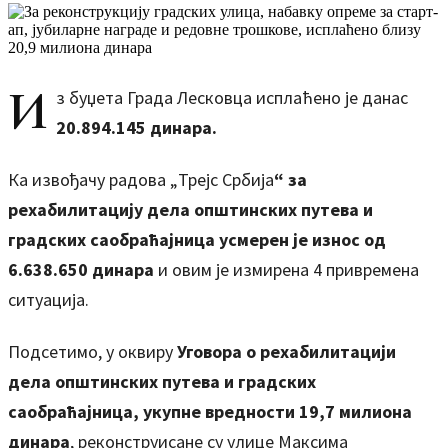
И
з буџета Града Лесковца исплаћено је данас
20.894.145 динара.
Ка извођачу радова „Трејс Србија
“ за
рехабилитацију дела општинских путева и
градских саобраћајница усмерен је износ од
6.638.650 динара
и овим је измирена 4 привремена
ситуација.
Подсетимо, у оквиру
Уговора о рехабилитацији
дела општинских путева и градских
саобраћајница, укупне вредности 19,7 милиона
динара
, реконструисане су улице Максима