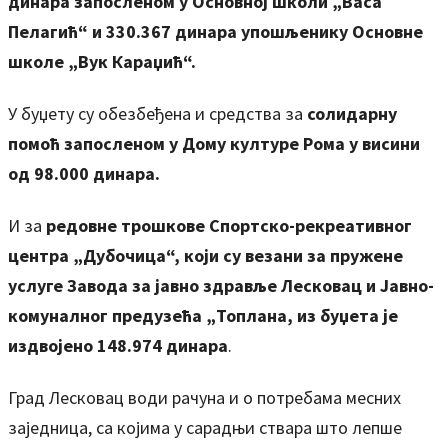
динара запосленом у Основној школи „Васа
Пелагић“ и 330.367 динара упошљенику Основне
школе „Вук Караџић“.
У буџету су обезбеђена и средства за
солидарну
помоћ запосленом у Дому културе Рома у висини
од 98.000 динара.
И за
редовне трошкове Спортско-рекреативног
центра „Дубочица“, који су везани за пружене
услуге Завода за јавно здравље Лесковац и Јавно-
комуналног предузећа „Топлана, из буџета је
издвојено 148.974 динара
.
Град Лесковац води рачуна и о потребама месних
заједница, са којима у сарадњи ствара што лепше