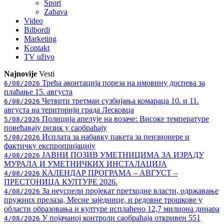
Sport
Zabava
Video
Bilbordi
Marketing
Kontakt
TV
uživo
Najnovije
Vesti
Трећа аконтација пореза на имовину доспева за
6/08/2026
плаћање 15. августа
Четврти третман сузбијања комараца 10. и 11.
6/08/2026
августа на територији града Лесковца
Полиција апелује на возаче: Високе температуре
5/08/2026
повећавају ризик у саобраћају
Исплата за набавку пакета за пензионере и
5/08/2026
фактичку експропријацију
ЈАВНИ ПОЗИВ УМЕТНИЦИМА ЗА ИЗРАДУ
4/08/2026
МУРАЛА И УМЕТНИЧКИХ ИНСТАЛАЦИЈА
КАЛЕНДАР ПРОГРАМА – АВГУСТ –
4/08/2026
ПРЕСТОНИЦА КУЛТУРЕ 2026.
За неуспели пројекат претходне власти, одржавање
4/08/2026
пружних прелаза, Месне заједнице, и редовне трошкове у
области образовања и културе исплаћено 12,7 милиона динара
У појачаној контроли саобраћаја откривен 551
4/08/2026