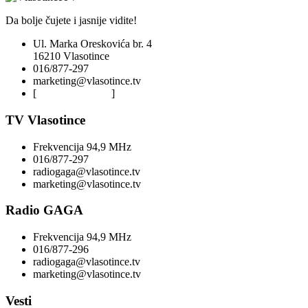
Da bolje čujete i jasnije vidite!
Ul. Marka Oreskovića br. 4
16210 Vlasotince
016/877-297
marketing@vlasotince.tv
[
Privacy Policy
]
TV Vlasotince
Frekvencija 94,9 MHz
016/877-297
radiogaga@vlasotince.tv
marketing@vlasotince.tv
Radio GAGA
Frekvencija 94,9 MHz
016/877-296
radiogaga@vlasotince.tv
marketing@vlasotince.tv
Vesti