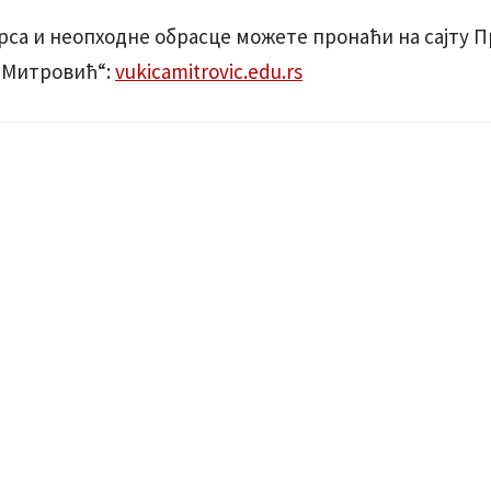
рса и неопходне обрасце можете пронаћи на сајту 
 Митровић“:
vukicamitrovic.edu.rs