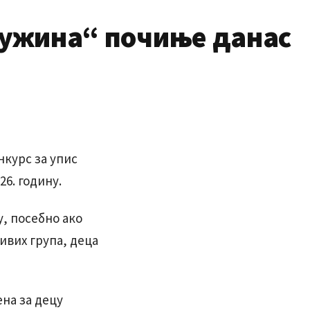
дружина“ почиње данас
нкурс за упис
26. годину.
у, посебно ако
ивих група, деца
ена за децу