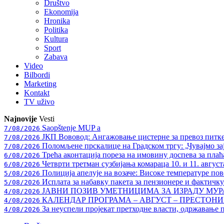
Društvo
Ekonomija
Hronika
Politika
Kultura
Sport
Zabava
Video
Bilbordi
Marketing
Kontakt
TV
uživo
Najnovije
Vesti
Saopštenje MUP a
7/08/2026
ЈКП Вововод: Ангажовање цистерне за превоз питке
7/08/2026
Поломљене прскалице на Градском тргу: „Чувајмо за
7/08/2026
Трећа аконтација пореза на имовину доспева за плаћ
6/08/2026
Четврти третман сузбијања комараца 10. и 11. август
6/08/2026
Полиција апелује на возаче: Високе температуре пове
5/08/2026
Исплата за набавку пакета за пензионере и фактичк
5/08/2026
ЈАВНИ ПОЗИВ УМЕТНИЦИМА ЗА ИЗРАДУ МУ
4/08/2026
КАЛЕНДАР ПРОГРАМА – АВГУСТ – ПРЕСТОНИЦ
4/08/2026
За неуспели пројекат претходне власти, одржавање 
4/08/2026