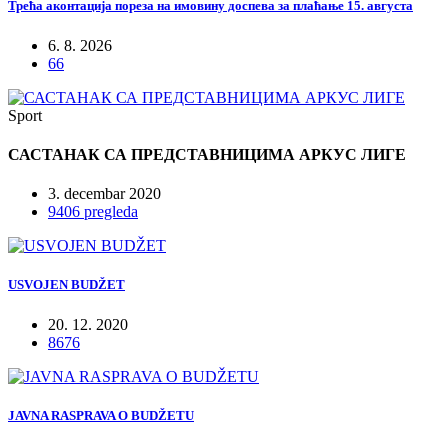
Трећа аконтација пореза на имовину доспева за плаћање 15. августа
6. 8. 2026
66
Sport
САСТАНАК СА ПРЕДСТАВНИЦИМА АРКУС ЛИГЕ
3. decembar 2020
9406 pregleda
USVOJEN BUDŽET
20. 12. 2020
8676
JAVNA RASPRAVA O BUDŽETU