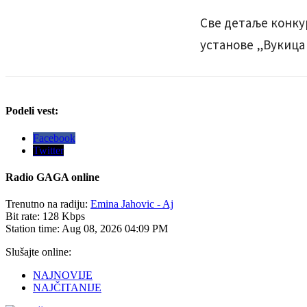
Све детаље конку
установе „Вукица
Podeli vest:
Facebook
Twitter
Radio
GAGA online
Trenutno na radiju:
Emina Jahovic - Aj
Bit rate:
128 Kbps
Station time:
Aug 08, 2026
04:09 PM
Slušajte online:
NAJNOVIJE
NAJČITANIJE