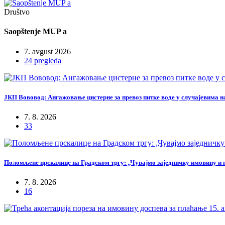
Društvo
Saopštenje MUP a
7. avgust 2026
24 pregleda
ЈКП Вововод: Ангажовање цистерне за превоз питке воде у случајевима 
7. 8. 2026
33
Поломљене прскалице на Градском тргу: „Чувајмо заједничку имовину и 
7. 8. 2026
16