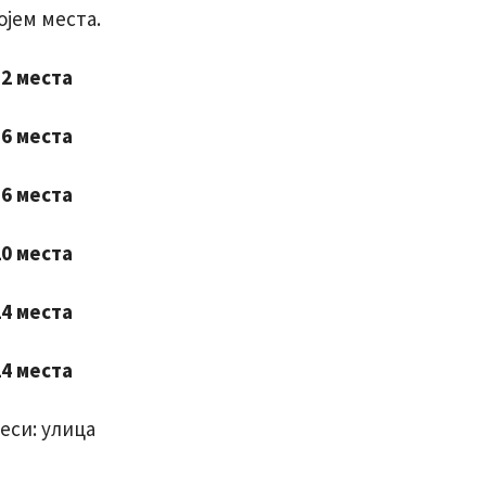
ојем места.
2 места
6 места
6 места
0 места
4 места
4 места
еси: улица