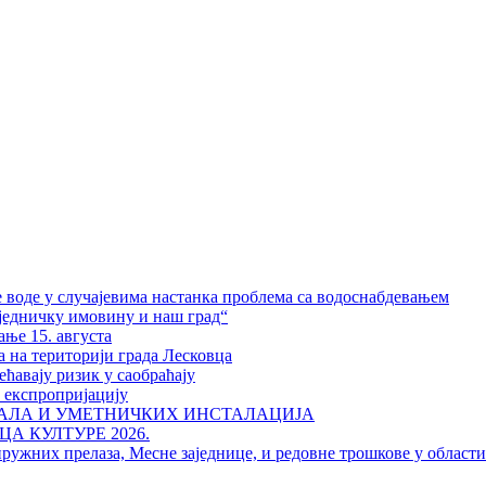
 воде у случајевима настанка проблема са водоснабдевањем
једничку имовину и наш град“
ање 15. августа
а на територији града Лесковца
ћавају ризик у саобраћају
у експропријацију
РАЛА И УМЕТНИЧКИХ ИНСТАЛАЦИЈА
А КУЛТУРЕ 2026.
пружних прелаза, Месне заједнице, и редовне трошкове у област