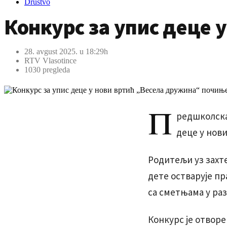
Društvo
Конкурс за упис деце 
28. avgust 2025. u 18:29h
RTV Vlasotince
1030 pregleda
П
редшколска
деце у нови
Родитељи уз захте
дете остварује пр
са сметњама у раз
Конкурс је отворе