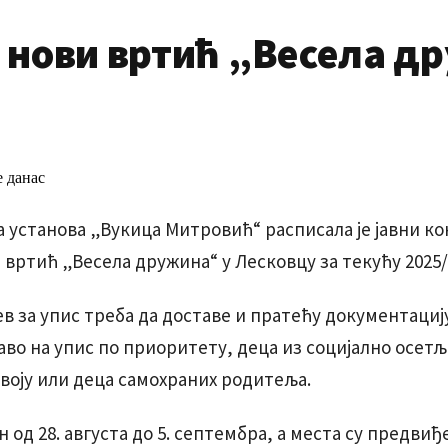
у нови вртић „Весела 
 установа „Вукица Митровић“ расписала је јавни ко
 вртић „Весела дружина“ у Лесковцу за текућу 2025/
в за упис треба да доставе и пратећу документациј
аво на упис по приоритету, деца из социјално осетљ
воју или деца самохраних родитеља.
н од 28. августа до 5. септембра, а места су предвиђ