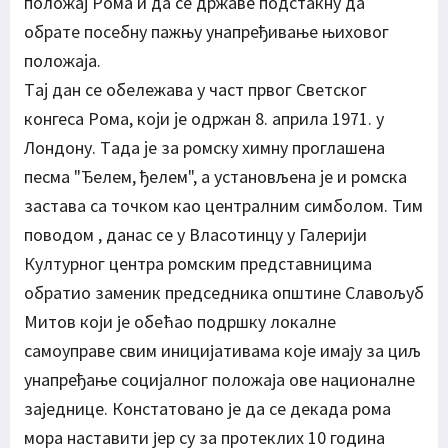
положаj Рома и да се државе подстакну да
обрате посебну пажњу унапређивање њиховог
положаjа.
Tаj дан се обележава у част првог Светског
конгеса Рома, коjи jе одржан 8. априла 1971. у
Лондону. Tада jе за ромску химну проглашена
песма "Ђелем, ђелем", а установљена jе и ромска
застава са точком као централним симболом. Тим
поводом , данас се у Власотинцу у Галерији
Културног центра ромским представницима
обратио заменик председника општине Славољуб
Митов који је обећао подршку локалне
самоуправе свим иницијативама које имају за циљ
унапређање социјалног положаја ове националне
заједнице. Констатовано је да се декада рома
мора наставити јер су за протеклих 10 година