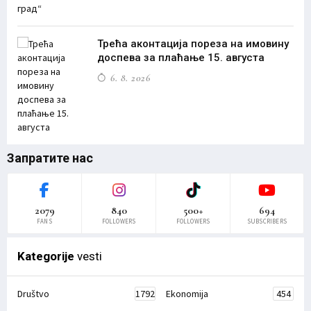
Трећа аконтација пореза на имовину
доспева за плаћање 15. августа
6. 8. 2026
Запратите нас
2079
840
500+
694
FANS
FOLLOWERS
FOLLOWERS
SUBSCRIBERS
Kategorije
vesti
Društvo
1792
Ekonomija
454