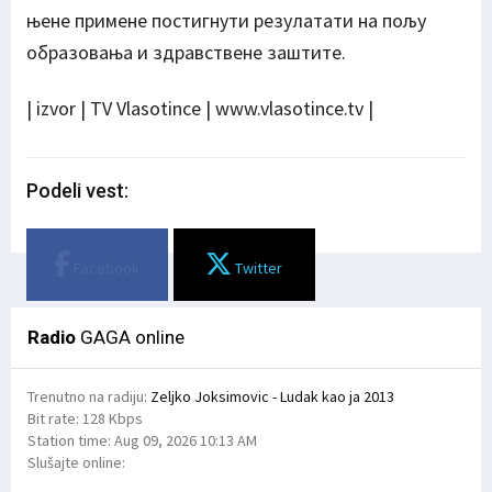
њене примене постигнути резулатати на пољу
образовања и здравствене заштите.
| izvor | TV Vlasotince | www.vlasotince.tv |
Podeli vest:
Facebook
Twitter
Radio
GAGA online
Trenutno na radiju:
Zeljko Joksimovic - Ludak kao ja 2013
Bit rate:
128 Kbps
Station time:
Aug 09, 2026
10:13 AM
Slušajte online: