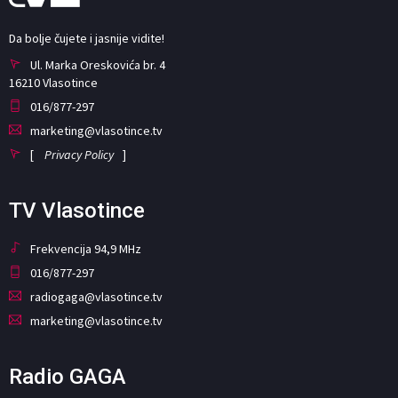
Da bolje čujete i jasnije vidite!
Ul. Marka Oreskovića br. 4
16210 Vlasotince
016/877-297
marketing@vlasotince.tv
[
Privacy Policy
]
TV Vlasotince
Frekvencija 94,9 MHz
016/877-297
radiogaga@vlasotince.tv
marketing@vlasotince.tv
Radio GAGA