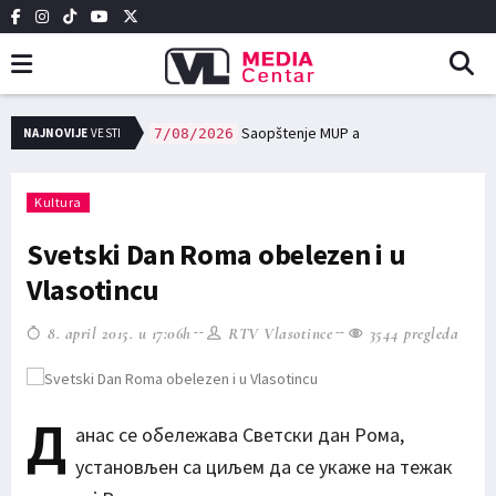
сне заједнице, и редовне трошкове у области образовања и културе исплаћено 12,7 милиона динара
Saopštenje MUP a
NAJNOVIJE
VESTI
7/08/2026
Kultura
Svetski Dan Roma obelezen i u
Vlasotincu
8. april 2015. u 17:06h
RTV Vlasotince
3544 pregleda
Д
анас се обележава Светски дан Рома,
установљен са циљем да се укаже на тежак