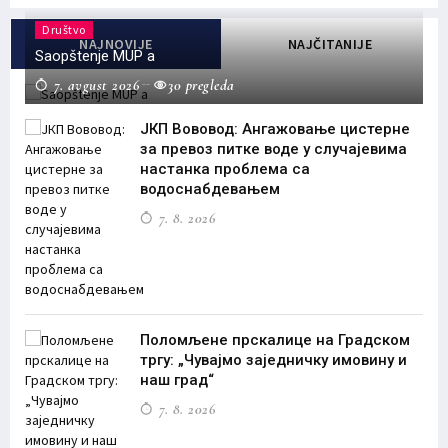
Društvo
NAJNOVIJE
NAJČITANIJE
Saopštenje MUP a
7. avgust 2026
30 pregleda
ЈКП Вововод: Ангажовање цистерне
за превоз питке воде у случајевима
настанка проблема са
водоснабдевањем
7. 8. 2026
Поломљене прскалице на Градском
тргу: „Чувајмо заједничку имовину и
наш град“
7. 8. 2026