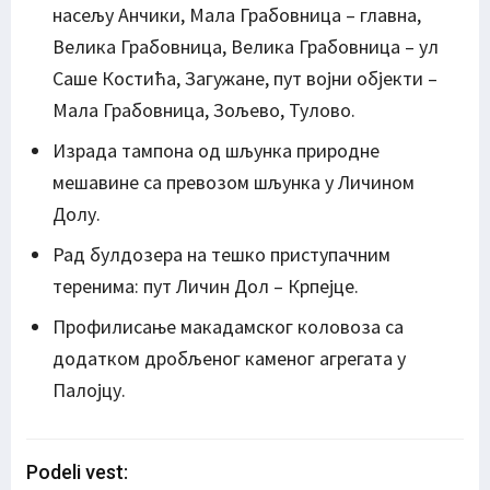
насељу Анчики, Мала Грабовница – главна,
Велика Грабовница, Велика Грабовница – ул
Саше Костића, Загужане, пут војни објекти –
Мала Грабовница, Зољево, Тулово.
Израда тампона од шљунка природне
мешавине са превозом шљунка у Личином
Долу.
Рад булдозера на тешко приступачним
теренима: пут Личин Дол – Крпејце.
Профилисање макадамског коловоза са
додатком дробљеног каменог агрегата у
Палојцу.
Podeli vest: