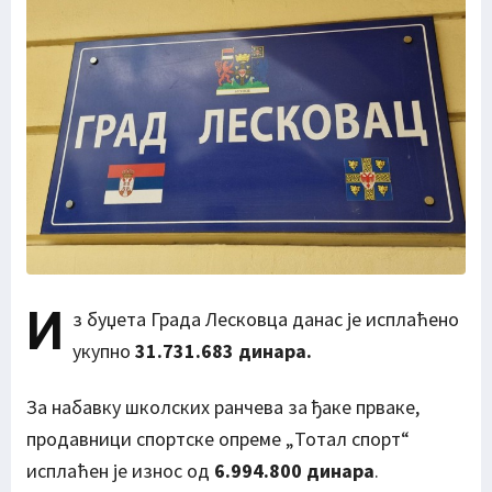
И
з буџета Града Лесковца данас је исплаћено
укупно
31.731.683 динара.
За набавку школских ранчева за ђаке прваке,
продавници спортске опреме „Тотал спорт“
исплаћен је износ од
6.994.800 динара
.