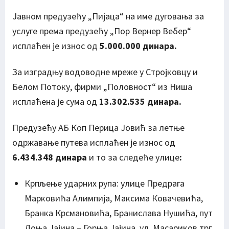
Јавном предузећу „Пијаца“ на име дуговања за
услуге према предузећу „Пор Вернер Вебер“
исплаћен је износ од
5.000.000 динара.
За изградњу водоводне мреже у Стројковцу и
Белом Потоку, фирми „Половност“ из Ниша
исплаћена је сума од
13.302.535 динара.
Предузећу АБ Коп Перица Јовић за летње
одржавање путева исплаћен је износ од
6.434.348 динара
и то за следеће улице
:
Крпљење ударних рупа: улице Предрага
Марковића Алимпија, Максима Ковачевића,
Бранка Крсмановића, Бранислава Нушића, пут
Доња Јајина – Горња Јајина, ул. Масариков трг,