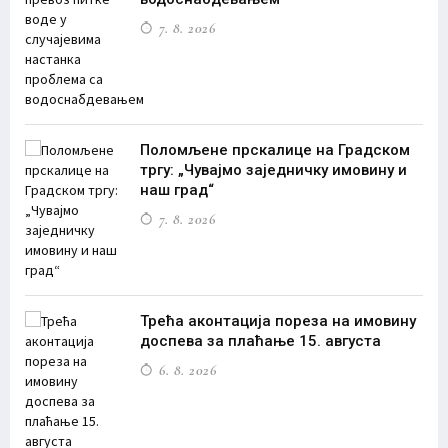
7. 8. 2026
Поломљене прскалице на Градском
тргу: „Чувајмо заједничку имовину и
наш град“
7. 8. 2026
Трећа аконтација пореза на имовину
доспева за плаћање 15. августа
6. 8. 2026