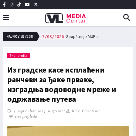
NAJNOVIJE
VESTI
Saopštenje MUP a
7/08/2026
ЈКП Вововод: Ангажовање цистерне за превоз питке воде у случајевима настанка проблема са водоснабдевањем
7/08/2026
Ekonomija
Из градске касе исплаћени
ранчеви за ђаке прваке,
изградња водоводне мреже и
одржавање путева
4. septembar 2025. u 17:12h
RTV Vlasotince
1115 pregleda