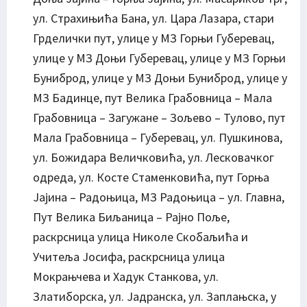
ул. Страхињића Бана, ул. Цара Лазара, стари
Грделички пут, улице у МЗ Горњи Губеревац,
улице у МЗ Доњи Губеревац, улице у МЗ Горњи
Буниброд, улице у МЗ Доњи Буниброд, улице у
МЗ Бадинце, пут Велика Грабовница – Мала
Грабовница – Загужане – Зољево – Тулово, пут
Мала Грабовница – Губеревац, ул. Пушкинова,
ул. Божидара Величковића, ул. Лесковачког
одреда, ул. Косте Стаменковића, пут Горња
Јајина – Радоњица, МЗ Радоњица – ул. Главна,
Пут Велика Биљаница – Рајно Поље,
раскрсница улица Николе Скобаљића и
Учитеља Јосифа, раскрсница улица
Мокрањчева и Хадук Станкова, ул.
Златиборска, ул. Јадранска, ул. Заплањска, у