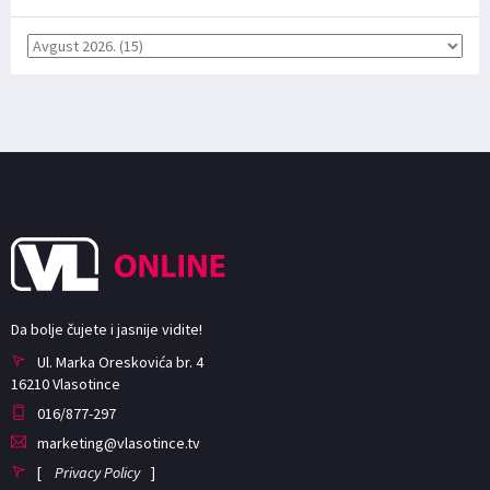
Da bolje čujete i jasnije vidite!
Ul. Marka Oreskovića br. 4
16210 Vlasotince
016/877-297
marketing@vlasotince.tv
[
Privacy Policy
]