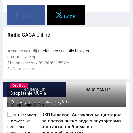
Facebook
Twitter
Radio
GAGA online
Trenutno na radiju:
Jelena Rozga - Bilo bi super
Bit rate:
128 Kbps
Station time:
Aug 08, 2026
11:59 AM
Slušajte online:
Društvo
NAJNOVIJE
NAJČITANIJE
Saopštenje MUP a
7. avgust 2026
21 pregleda
ЈКП Вововод: Ангажовање цистерне
за превоз питке воде у случајевима
настанка проблема са
водоснабдевањем