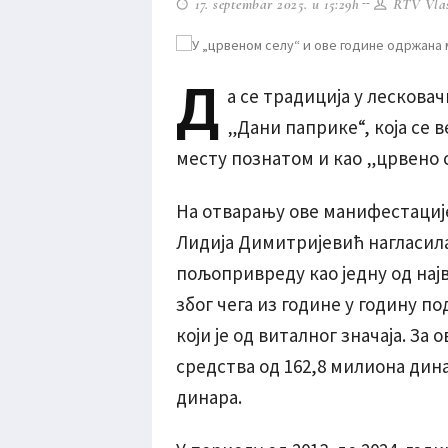
17. septembar 2025. u 15:29h
RTV Vlas
Д
а се традиција у лескова
„Дани паприке“, која се 
месту познатом и као „црвено с
На отварању ове манифестациј
Лидија Димитријевић нагласила
пољопривреду као једну од најв
због чега из године у годину 
који је од виталног значаја. За 
средства од 162,8 милиона дина
динара.