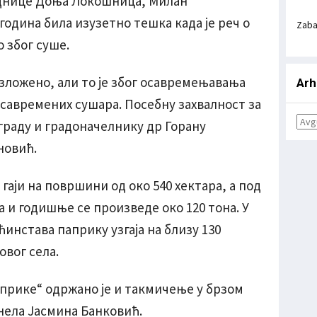
еднице Доња Локошница, Милан
а година била изузетно тешка када је реч о
Zab
 због суше.
изложено, али то је због осавремењавања
Arh
савремених сушара. Посебну захвалност за
 граду и градоначелнику др Горану
новић.
 гаји на површини од око 540 хектара, а под
а и годишње се произведе око 120 тона. У
инстава паприку узгаја на близу 130
овог села.
прике“ одржано је и такмичење у брзом
днела Јасмина Банковић.