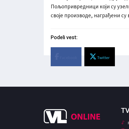
Пољопривредници који су узел
своје производе, награђени су
Podeli vest:
Facebook
Twitter
TV