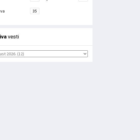
ava
35
iva
vesti