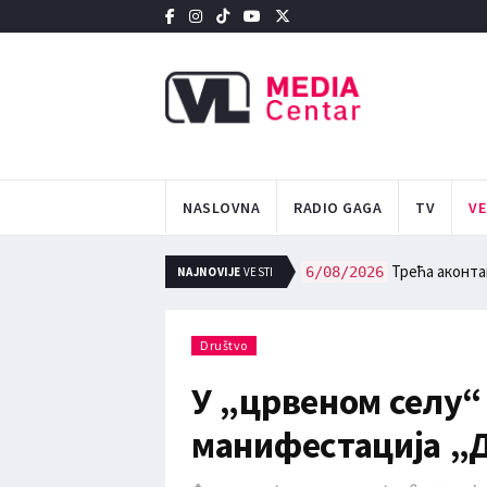
NASLOVNA
RADIO GAGA
TV
VE
ИНЦУ
Трећа аконтац
6/08/2026
NAJNOVIJE
VESTI
Društvo
У „црвеном селу“
манифестација „