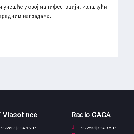
и учешће у овој манифестацији, излажући
 вредним наградама.
 Vlasotince
Radio GAGA
Frekvencija 94,9 MHz
Frekvencija 94,9 MHz