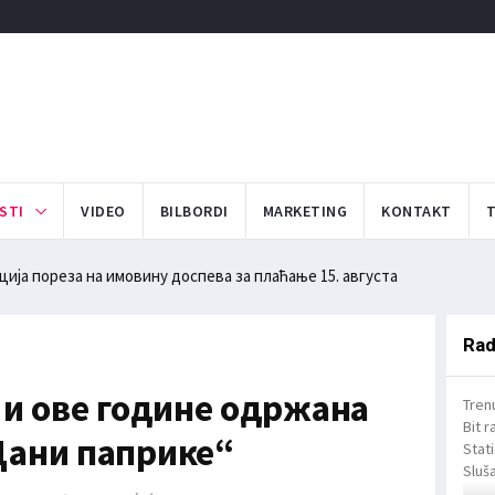
STI
VIDEO
BILBORDI
MARKETING
KONTAKT
ија пореза на имовину доспева за плаћање 15. августа
Rad
 и ове године одржана
Tren
Bit r
Дани паприке“
Stat
Sluša