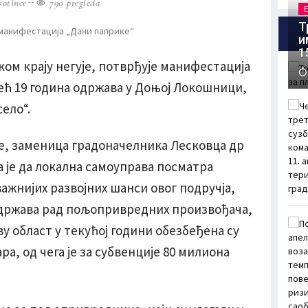
otince
790 pregleda
Т
и
1
чком крају негује, потврђује манифестација
већ 19 година одржава у Доњој Локошници,
ело“.
е, заменица градоначелника Лесковца др
 је да локална самоуправа посматра
ажнијих развојних шанси овог подручја,
подржава рад пољопривредних произвођача,
ову област у текућој години обезбеђена су
ра, од чега је за субвенције 80 милиона