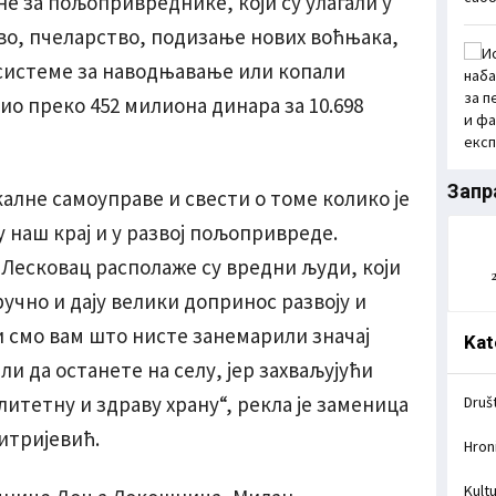
ине за пољопривреднике, који су улагали у
во, пчеларство, подизање нових воћњака,
 системе за наводњавање или копали
јио преко 452 милиона динара за 10.698
Запр
алне самоуправе и свести о томе колико је
у наш крај и у развој пољопривреде.
 Лесковац располаже су вредни људи, који
ручно и дају велики допринос развоју и
и смо вам што нисте занемарили значај
Kat
и да останете на селу, јер захваљујући
итетну и здраву храну“, рекла је заменица
Druš
итријевић.
Hron
Kult