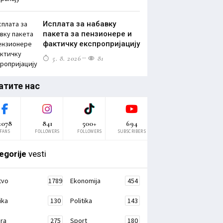
Исплата за набавку
пакета за пензионере и
фактичку експропријацију
5. 8. 2026
81
атите нас
2078
841
500+
694
FANS
FOLLOWERS
FOLLOWERS
SUBSCRIBERS
egorije
vesti
tvo
1789
Ekonomija
454
ika
130
Politika
143
ura
275
Sport
180