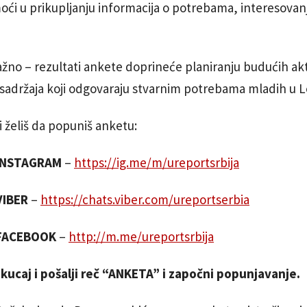
oći u prikupljanju informacija o potrebama, interesova
važno – rezultati ankete doprineće planiranju budućih ak
 sadržaja koji odgovaraju stvarnim potrebama mladih u 
i želiš da popuniš anketu:
 INSTAGRAM
–
https://ig.me/m/ureportsrbija
VIBER
–
https://chats.viber.com/ureportserbia
 FACEBOOK
–
http://m.me/ureportsrbija
ucaj i pošalji reč “ANKETA” i započni popunjavanje.