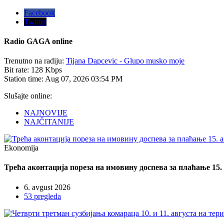
Facebook
Twitter
Radio
GAGA online
Trenutno na radiju:
Tijana Dapcevic - Glupo musko moje
Bit rate:
128 Kbps
Station time:
Aug 07, 2026
03:54 PM
Slušajte online:
NAJNOVIJE
NAJČITANIJE
Ekonomija
Трећа аконтација пореза на имовину доспева за плаћање 15.
6. avgust 2026
53 pregleda