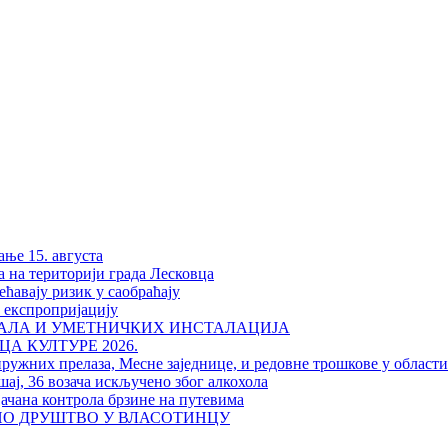
ање 15. августа
а на територији града Лесковца
ћавају ризик у саобраћају
у експропријацију
РАЛА И УМЕТНИЧКИХ ИНСТАЛАЦИЈА
А КУЛТУРЕ 2026.
пружних прелаза, Месне заједнице, и редовне трошкове у област
шај, 36 возача искључено због алкохола
јачана контрола брзине на путевима
НО ДРУШТВО У ВЛАСОТИНЦУ