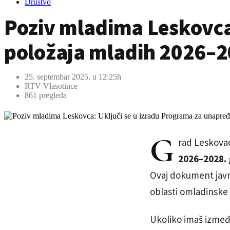
Društvo
Poziv mladima Leskovca
položaja mladih 2026–
25. septembar 2025. u 12:25h
RTV Vlasotince
861 pregleda
G
rad Leskova
2026–2028. 
Ovaj dokument javne
oblasti omladinske 
Ukoliko imaš između