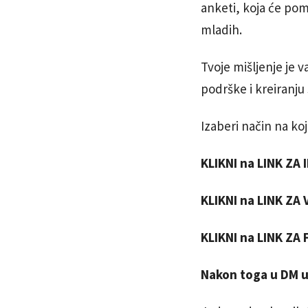
anketi, koja će pom
mladih.
Tvoje mišljenje je 
podrške i kreiranju
Izaberi način na koj
KLIKNI na LINK ZA
KLIKNI na LINK ZA 
KLIKNI na LINK ZA
Nakon toga u DM uk