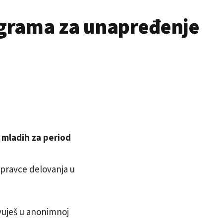
ograma za unapređenje
mladih za period
 pravce delovanja u
tvuješ u anonimnoj