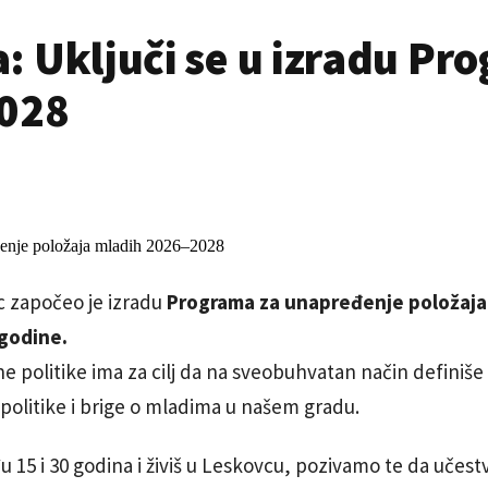
: Uključi se u izradu Pr
2028
c započeo je izradu
Programa za unapređenje položaja 
godine.
 politike ima za cilj da na sveobuhvatan način definiše
politike i brige o mladima u našem gradu.
 15 i 30 godina i živiš u Leskovcu, pozivamo te da učes