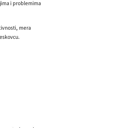
njima i problemima
tivnosti, mera
Leskovcu.