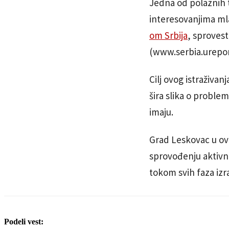
Jedna od polaznih 
interesovanjima mla
om Srbija
, sprovest
(www.serbia.ureport
Cilj ovog istraživan
šira slika o proble
imaju.
Grad Leskovac u o
sprovođenju aktivn
tokom svih faza iz
Podeli vest: