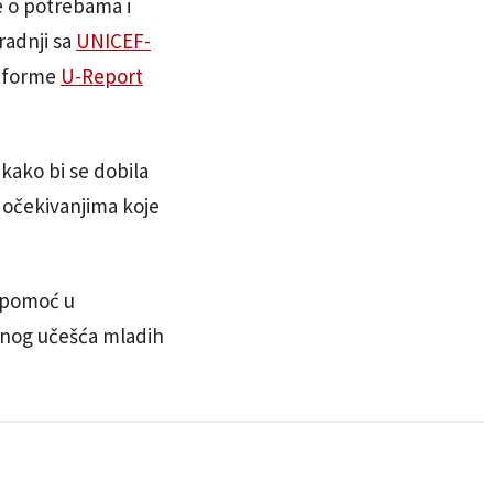
e o potrebama i
radnji sa
UNICEF-
atforme
U-Report
 kako bi se dobila
i očekivanjima koje
a pomoć u
ivnog učešća mladih