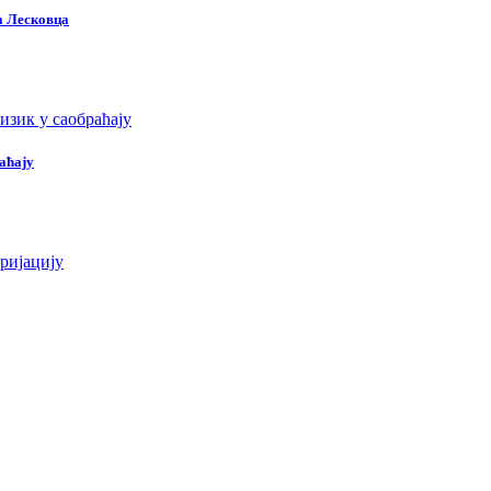
да Лесковца
раћају