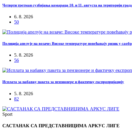
Четврти третман сузбијања комараца 10. и 11. августа на територији гра
6. 8. 2026
50
Полиција апелује на возаче: Високе температуре повећавају ризик у саоб
5. 8. 2026
56
Исплата за набавку пакета за пензионере и фактичку експропријацију
5. 8. 2026
82
Sport
САСТАНАК СА ПРЕДСТАВНИЦИМА АРКУС ЛИГЕ