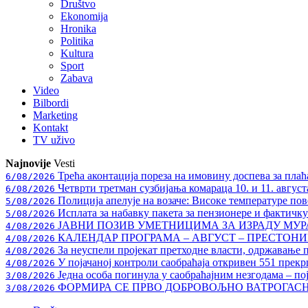
Društvo
Ekonomija
Hronika
Politika
Kultura
Sport
Zabava
Video
Bilbordi
Marketing
Kontakt
TV
uživo
Najnovije
Vesti
Трећа аконтација пореза на имовину доспева за плаћ
6/08/2026
Четврти третман сузбијања комараца 10. и 11. август
6/08/2026
Полиција апелује на возаче: Високе температуре пове
5/08/2026
Исплата за набавку пакета за пензионере и фактичк
5/08/2026
ЈАВНИ ПОЗИВ УМЕТНИЦИМА ЗА ИЗРАДУ МУ
4/08/2026
КАЛЕНДАР ПРОГРАМА – АВГУСТ – ПРЕСТОНИЦ
4/08/2026
За неуспели пројекат претходне власти, одржавање 
4/08/2026
У појачаној контроли саобраћаја откривен 551 прекр
4/08/2026
Једна особа погинула у саобраћајним незгодама – по
3/08/2026
ФОРМИРА СЕ ПРВО ДОБРОВОЉНО ВАТРОГАС
3/08/2026