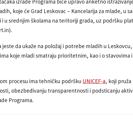
tačaka izrade Programa biće upravo anketno istraživanj
dih, koje će Grad Leskovac – Kancelarija za mlade, u sa
i i u srednjim školama na teritoriji grada, uz podršku pl
.in).
ja jeste da ukaže na položaj i potrebe mladih u Leskovcu,
mima koje mladi smatraju prioritetnim, kao i o stavovima 
vom procesu ima tehničku podršku
UNICEF-a
, koji pruž
osti, obezbeđivanju transparentnosti i podsticanju akt
rade Programa.