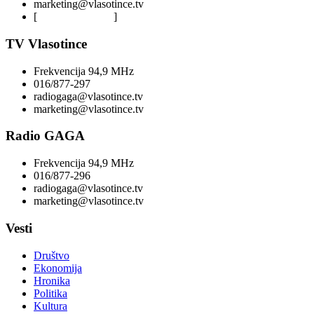
marketing@vlasotince.tv
[
Privacy Policy
]
TV Vlasotince
Frekvencija 94,9 MHz
016/877-297
radiogaga@vlasotince.tv
marketing@vlasotince.tv
Radio GAGA
Frekvencija 94,9 MHz
016/877-296
radiogaga@vlasotince.tv
marketing@vlasotince.tv
Vesti
Društvo
Ekonomija
Hronika
Politika
Kultura