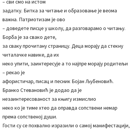
– сви смо на истом
задатку. Битка за читање и образовање је веома
важна. Патриотизам је ово
– доведете писце у школу, да разговарамо о читању.
Борба је за свако дете,
за сваку прочитану страницу. Деца морају да стекну
читалачке навике, да их
неко упити, заинтересује а то најпре морају родитељи
– рекао је
афористичар, писац и песник Бојан Љубеновић.
Бранко Стевановић је додао да је
незаинтересованост за књигу измислио
неко ко је тиме хтео да оправда сопствени немар
према сопственој души.
Гости су се похвално изразили о самој манифестацији,