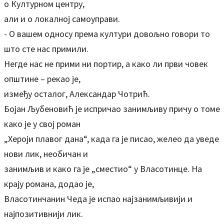
о Културном центру,
али и о локалној самоуправи.
- О вашем односу према култури довољно говори то
што сте нас примили.
Негде нас не прими ни портир, а како ли први човек
општине – рекао је,
између осталог, Александар Чотрић.
Бојан Љубеновић је испричао занимљиву причу о томе
како је у свој роман
„Хероји плавог дана“, када га је писао, желео да уведе
нови лик, необичан и
занимљив и како га је „сместио“ у Власотинце. На
крају романа, додао је,
Власотинчанин Чеда је испао најзанимљивији и
најпозитивнији лик.