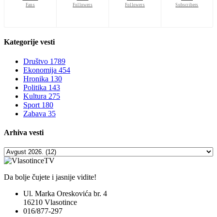
Fans
Followers
Followers
Subscribers
Kategorije
vesti
Društvo
1789
Ekonomija
454
Hronika
130
Politika
143
Kultura
275
Sport
180
Zabava
35
Arhiva
vesti
Da bolje čujete i jasnije vidite!
Ul. Marka Oreskovića br. 4
16210 Vlasotince
016/877-297