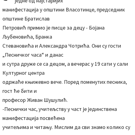
једне од најстаријих
манифестација у општини Власотинце, председник
општине Братислав
Петровић примио је писце за децу - Бојана
Љубеновића, Бранка
Стевановића и Александра Чотрића. Они су гости
„Песничког часа“ и данас
и сутра друже се са децом, а вечерас у 19 сати у сали
Културног центра
одржаће књижевно вече. Поред поменутих песника,
гост ће бити и
професор Живан Шушулић.
-Песнички час, учитељству у част је јединствена
манифестација посвећена
учитељима и читању. Мислим да сви знамо колико су