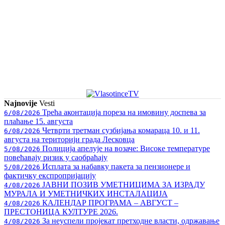
Najnovije
Vesti
Трећа аконтација пореза на имовину доспева за
6/08/2026
плаћање 15. августа
Четврти третман сузбијања комараца 10. и 11.
6/08/2026
августа на територији града Лесковца
Полиција апелује на возаче: Високе температуре
5/08/2026
повећавају ризик у саобраћају
Исплата за набавку пакета за пензионере и
5/08/2026
фактичку експропријацију
ЈАВНИ ПОЗИВ УМЕТНИЦИМА ЗА ИЗРАДУ
4/08/2026
МУРАЛА И УМЕТНИЧКИХ ИНСТАЛАЦИЈА
КАЛЕНДАР ПРОГРАМА – АВГУСТ –
4/08/2026
ПРЕСТОНИЦА КУЛТУРЕ 2026.
За неуспели пројекат претходне власти, одржавање
4/08/2026