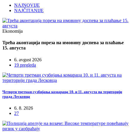
NAJNOVIJE
NAJČITANIJE
Ekonomija
Трећа аконтација пореза на имовину доспева за плаћање
15. августа
6. avgust 2026
19 pregleda
Четврти третман сузбијања комараца 10. и 11. августа на територији
града Лесковца
6. 8. 2026
27