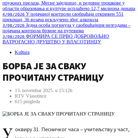
пружних прелаза, Месне заједнице, и редовне трошкове у
области образовања и културе исплаћено 12,7 милиона динара
У појачаној контроли саобраћаја откривен 551
4/08/2026
прекршај, 36 возача искључено због алкохола
Једна особа погинула у саобраћајним незгодама –
3/08/2026
појачана контрола брзине на путевима
ФОРМИРА СЕ ПРВО ДОБРОВОЉНО
3/08/2026
ВАТРОГАСНО ДРУШТВО У ВЛАСОТИНЦУ
Kultura
БОРБА ЈЕ ЗА СВАКУ
ПРОЧИТАНУ СТРАНИЦУ
13. novembar 2025. u 15:12h
RTV Vlasotince
615 pregleda
У
оквиру 31. Песничког часа – учитељству у част,