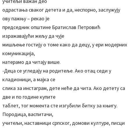
учитељи важан део
одрастања сваког детета и да, неспорно, заслужују
ову пажњу – рекао је
председник општине Братислав Петровић
изражавајући жељу да чује
мишљење гостију о томе како да децу, у ери модерних
комуникација,
натерамо да читају више.
-Деца се угледају на родитеље. Ако отац седи у
кладионици, а мајка се
слика за инстаграм, дете неће да чита. Ако детету са
две и по године купите
таблет, тог момента сте изгубили битку за књигу.
Породица, васпитачи,
учитељи, наставници српског, домови културе, писци