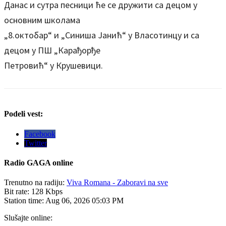
Данас и сутра песници ће се дружити са децом у
основним школама
„8.октобар“ и „Синиша Јанић“ у Власотинцу и са
децом у ПШ „Карађорђе
Петровић“ у Крушевици.
Podeli vest:
Facebook
Twitter
Radio
GAGA online
Trenutno na radiju:
Viva Romana - Zaboravi na sve
Bit rate:
128 Kbps
Station time:
Aug 06, 2026
05:03 PM
Slušajte online: