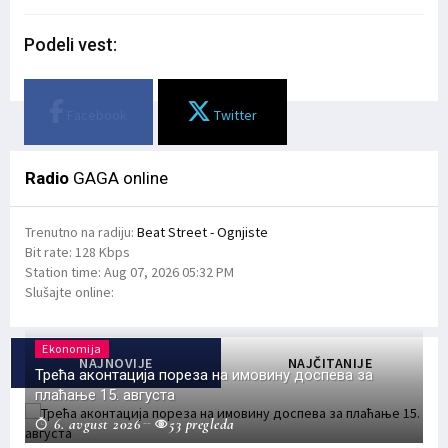
Podeli vest:
Facebook
Twitter
Radio
GAGA online
Trenutno na radiju:
Beat Street - Ognjiste
Bit rate:
128 Kbps
Station time:
Aug 07, 2026
05:32 PM
Slušajte online:
Ekonomija
NAJNOVIJE
NAJČITANIJE
Трећа аконтација пореза на имовину доспева за
плаћање 15. августа
6. avgust 2026
53 pregleda