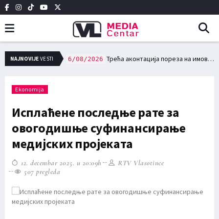
НО ВАТРОГАСНО ДРУШТВО У ВЛАСОТИНЦУ
Трећа аконтација пореза на имовину доспева за плаћање 15. августа
NAJNOVIJE
VESTI
6/08/2026
Ekonomija
Исплаћене последње рате за
овогодишње суфинансирање
медијских пројеката
12. decembar 2025. u 20:09h
RTV Vlasotince
507 pregleda