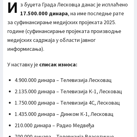
И
з буџета Града Лесковца данас је исплаћено
17.500.000 динара
, на име последње рате
за суфинансирање медијских пројеката 2025.
године (суфинансирање пројеката производње
медијских садржаја у области јавног
информисања).
У наставку је
списак износа:
4.900.000 динара – Телевизија Лесковац
2.135.000 динара – Телевизија К-1, Лесковац
1.750.000 динара – Телевизија 4С, Лесковац
1.435.000 динара – Динком К-1, Лесковац
210.000 динара – Радио Медвеђа
700.000 динара – Телевизија Власотинце