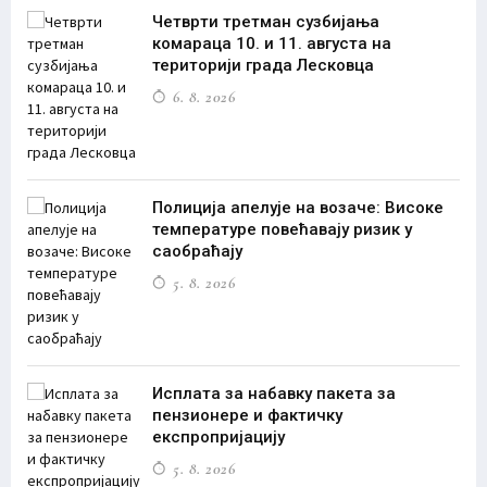
Четврти третман сузбијања
комараца 10. и 11. августа на
територији града Лесковца
6. 8. 2026
Полиција апелује на возаче: Високе
температуре повећавају ризик у
саобраћају
5. 8. 2026
Исплата за набавку пакета за
пензионере и фактичку
експропријацију
5. 8. 2026