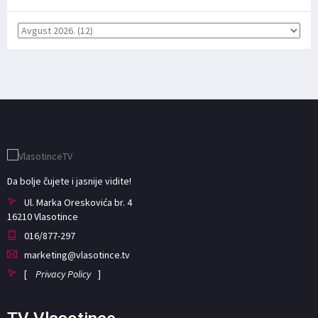
Da bolje čujete i jasnije vidite!
Ul. Marka Oreskovića br. 4
16210 Vlasotince
016/877-297
marketing@vlasotince.tv
[
Privacy Policy
]