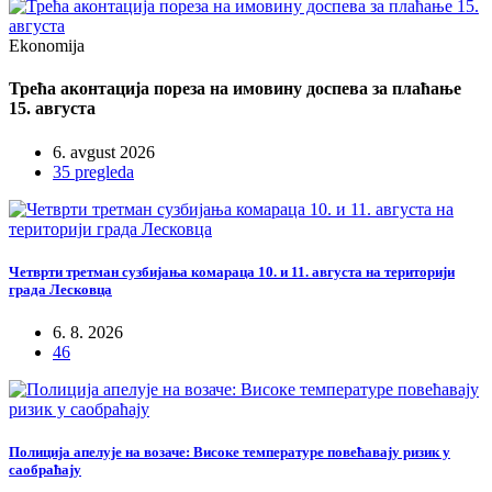
Ekonomija
Трећа аконтација пореза на имовину доспева за плаћање
15. августа
6. avgust 2026
35 pregleda
Четврти третман сузбијања комараца 10. и 11. августа на територији
града Лесковца
6. 8. 2026
46
Полиција апелује на возаче: Високе температуре повећавају ризик у
саобраћају