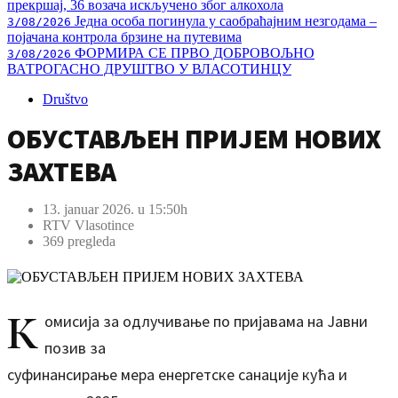
прекршај, 36 возача искључено због алкохола
Једна особа погинула у саобраћајним незгодама –
3/08/2026
појачана контрола брзине на путевима
ФОРМИРА СЕ ПРВО ДОБРОВОЉНО
3/08/2026
ВАТРОГАСНО ДРУШТВО У ВЛАСОТИНЦУ
Društvo
ОБУСТАВЉЕН ПРИЈЕМ НОВИХ
ЗАХТЕВА
13. januar 2026. u 15:50h
RTV Vlasotince
369 pregleda
К
омисија за одлучивање по пријавама на Јавни
позив за
суфинансирање мера енергетске санације кућа и