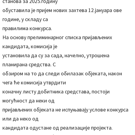
станова за 2025.годину
обуставила је пријем нових захтева 12.јануара ове
године, у складу са
правилима конкурса.
На основу прелиминарног списка пријављених
кандидата, комисија је
установила да су за сада, начелно, утрошена
планирана средства. С
обзиром на то да следи обилазак објеката, након
чега ће комисија утврдити
коначну листу добитника средстава, постоји
могућност да неки од
пријављених објеката не испуњавају услове конкурса
или да неко од
кандидата одустане од реализације пројекта.