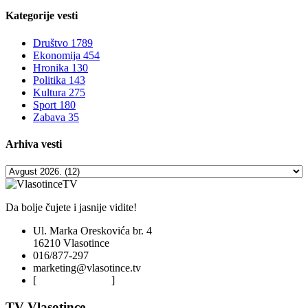
Kategorije
vesti
Društvo
1789
Ekonomija
454
Hronika
130
Politika
143
Kultura
275
Sport
180
Zabava
35
Arhiva
vesti
Da bolje čujete i jasnije vidite!
Ul. Marka Oreskovića br. 4
16210 Vlasotince
016/877-297
marketing@vlasotince.tv
[
Privacy Policy
]
TV Vlasotince