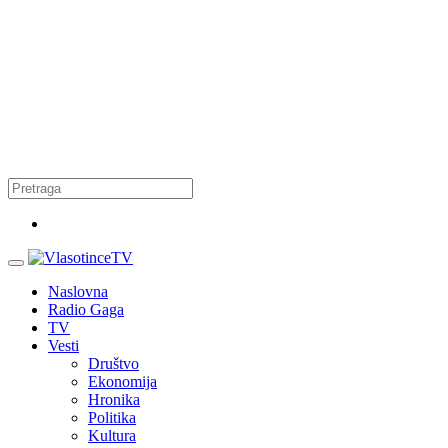
Naslovna
Radio Gaga
TV
Vesti
Društvo
Ekonomija
Hronika
Politika
Kultura