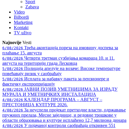
Sport
Zabava
Video
Bilbordi
Marketing
Kontakt
TV
uživo
Najnovije
Vesti
Трећа аконтација пореза на имовину доспева за
6/08/2026
плаћање 15. августа
Четврти третман сузбијања комараца 10. и 11.
6/08/2026
августа на територији града Лесковца
Полиција апелује на возаче: Високе температуре
5/08/2026
повећавају ризик у саобраћају
Исплата за набавку пакета за пензионере и
5/08/2026
фактичку експропријацију
ЈАВНИ ПОЗИВ УМЕТНИЦИМА ЗА ИЗРАДУ
4/08/2026
МУРАЛА И УМЕТНИЧКИХ ИНСТАЛАЦИЈА
КАЛЕНДАР ПРОГРАМА – АВГУСТ –
4/08/2026
ПРЕСТОНИЦА КУЛТУРЕ 2026.
За неуспели пројекат претходне власти, одржавање
4/08/2026
пружних прелаза, Месне заједнице, и редовне трошкове у
области образовања и културе исплаћено 12,7 милиона динара
У појачаној контроли саобраћаја откривен 551
4/08/2026