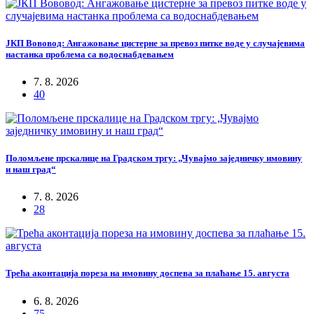
ЈКП Вововод: Ангажовање цистерне за превоз питке воде у случајевима
настанка проблема са водоснабдевањем
7. 8. 2026
40
Поломљене прскалице на Градском тргу: „Чувајмо заједничку имовину
и наш град“
7. 8. 2026
28
Трећа аконтација пореза на имовину доспева за плаћање 15. августа
6. 8. 2026
75