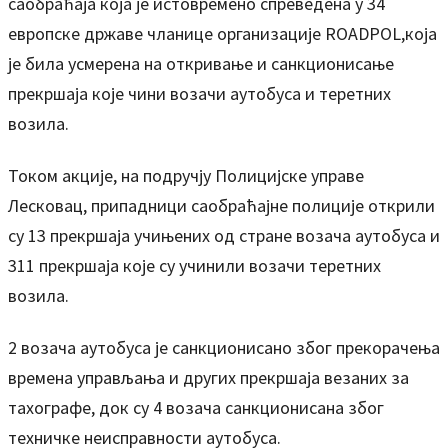
саобраћаја која је истовремено спреведена у 34
европске државе чланице организације ROADPOL,која
је била усмерена на откривање и санкционисање
прекршаја које чини возачи аутобуса и теретних
возила.
Током акције, на подручју Полицијске управе
Лесковац, припадници саобраћајне полиције открили
су 13 прекршаја учињених од стране возача аутобуса и
311 прекршаја које су учинили возачи теретних
возила.
2 возача аутобуса је санкционисано због прекорачења
времена управљања и других прекршаја везаних за
тахографе, док су 4 возача санкционисана због
техничке неисправности аутобуса.