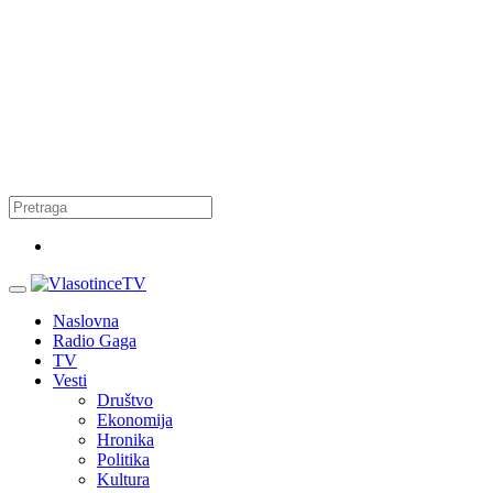
Naslovna
Radio Gaga
TV
Vesti
Društvo
Ekonomija
Hronika
Politika
Kultura