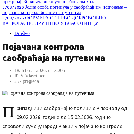
прекршај, 36 возача искључено због алкохола
Једна особа погинула у саобраћајним незгодама –
3/08/2026
појачана контрола брзине на путевима
ФОРМИРА СЕ ПРВО ДОБРОВОЉНО
3/08/2026
ВАТРОГАСНО ДРУШТВО У ВЛАСОТИНЦУ
Društvo
Појачана контрола
саобраћаја на путевима
18. februar 2026. u 13:20h
RTV Vlasotince
257 pregleda
П
рипадници саобраћајне полиције у периоду од
09.02.2026. године до 15.02.2026. године
спровели сумеђународну акцију појачане контроле