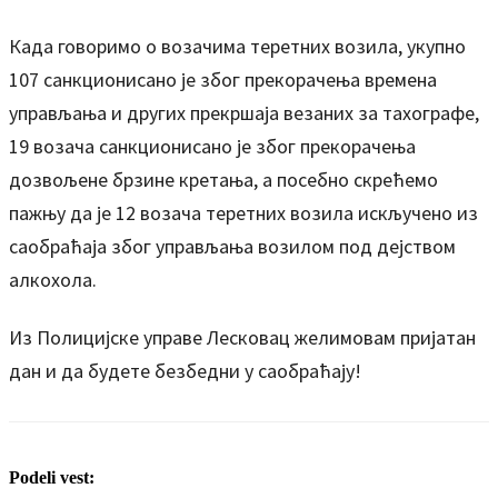
Када говоримо о возачима теретних возила, укупно
107 санкционисано је због прекорачења времена
управљања и других прекршаја везаних за тахографе,
19 возача санкционисано је због прекорачења
дозвољене брзине кретања, а посебно скрећемо
пажњу да је 12 возача теретних возила искључено из
саобраћаја због управљања возилом под дејством
алкохола.
Из Полицијске управе Лесковац желимовам пријатан
дан и да будете безбедни у саобраћају!
Podeli vest: