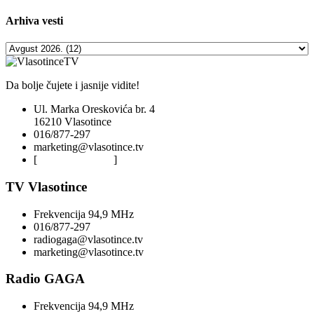
Arhiva
vesti
Da bolje čujete i jasnije vidite!
Ul. Marka Oreskovića br. 4
16210 Vlasotince
016/877-297
marketing@vlasotince.tv
[
Privacy Policy
]
TV Vlasotince
Frekvencija 94,9 MHz
016/877-297
radiogaga@vlasotince.tv
marketing@vlasotince.tv
Radio GAGA
Frekvencija 94,9 MHz