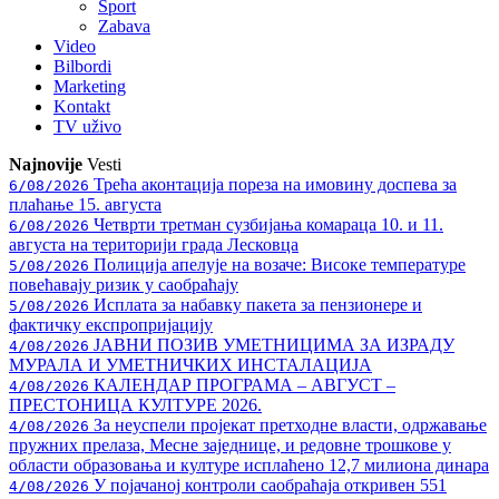
Sport
Zabava
Video
Bilbordi
Marketing
Kontakt
TV
uživo
Najnovije
Vesti
Трећа аконтација пореза на имовину доспева за
6/08/2026
плаћање 15. августа
Четврти третман сузбијања комараца 10. и 11.
6/08/2026
августа на територији града Лесковца
Полиција апелује на возаче: Високе температуре
5/08/2026
повећавају ризик у саобраћају
Исплата за набавку пакета за пензионере и
5/08/2026
фактичку експропријацију
ЈАВНИ ПОЗИВ УМЕТНИЦИМА ЗА ИЗРАДУ
4/08/2026
МУРАЛА И УМЕТНИЧКИХ ИНСТАЛАЦИЈА
КАЛЕНДАР ПРОГРАМА – АВГУСТ –
4/08/2026
ПРЕСТОНИЦА КУЛТУРЕ 2026.
За неуспели пројекат претходне власти, одржавање
4/08/2026
пружних прелаза, Месне заједнице, и редовне трошкове у
области образовања и културе исплаћено 12,7 милиона динара
У појачаној контроли саобраћаја откривен 551
4/08/2026