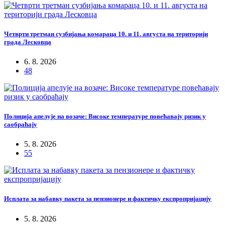
Четврти третман сузбијања комараца 10. и 11. августа на територији
града Лесковца
6. 8. 2026
48
Полиција апелује на возаче: Високе температуре повећавају ризик у
саобраћају
5. 8. 2026
55
Исплата за набавку пакета за пензионере и фактичку експропријацију
5. 8. 2026