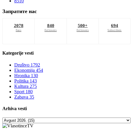
8510
Запратите нас
2078
840
500+
694
Fans
Followers
Followers
Subscribers
Kategorije
vesti
Društvo
1792
Ekonomija
454
Hronika
130
Politika
143
Kultura
275
Sport
180
Zabava
35
Arhiva
vesti