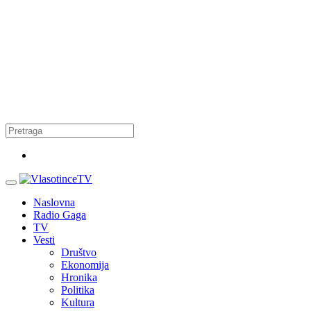
Naslovna
Radio Gaga
TV
Vesti
Društvo
Ekonomija
Hronika
Politika
Kultura