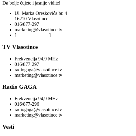
Da bolje čujete i jasnije vidite!
Ul. Marka Oreskovića br. 4
16210 Vlasotince
016/877-297
marketing@vlasotince.tv
[
Privacy Policy
]
TV Vlasotince
Frekvencija 94,9 MHz
016/877-297
radiogaga@vlasotince.tv
marketing@vlasotince.tv
Radio GAGA
Frekvencija 94,9 MHz
016/877-296
radiogaga@vlasotince.tv
marketing@vlasotince.tv
Vesti