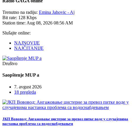
Radio
GAGA online
Trenutno na radiju:
Emina Jahovic - Aj
Bit rate:
128 Kbps
Station time:
Aug 08, 2026
08:56 AM
Slušajte online:
NAJNOVIJE
NAJČITANIJE
Društvo
Saopštenje MUP a
7. avgust 2026
18 pregleda
ЈКП Вововод: Ангажовање цистерне за превоз питке воде у случајевима
настанка проблема са водоснабдевањем