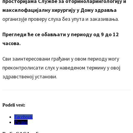
просторијама Службе за оториноларингологију и
максилофацијалну хирургију у Дому здравља
организује проверу слуха без упута и заказивања.
Прегледи ће се обављати у периоду од 9 до 12
часова.
Сви заинтересовани грађани у овом периоду могу
преконтролисати слух у наведеном термину у овој
здравственој установи.
Podeli vest:
Facebook
Twitter