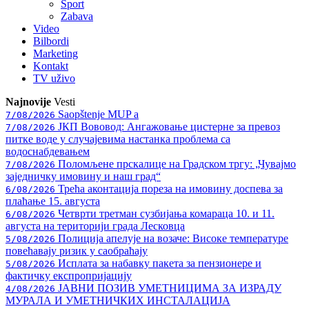
Sport
Zabava
Video
Bilbordi
Marketing
Kontakt
TV
uživo
Najnovije
Vesti
Saopštenje MUP a
7/08/2026
ЈКП Вововод: Ангажовање цистерне за превоз
7/08/2026
питке воде у случајевима настанка проблема са
водоснабдевањем
Поломљене прскалице на Градском тргу: „Чувајмо
7/08/2026
заједничку имовину и наш град“
Трећа аконтација пореза на имовину доспева за
6/08/2026
плаћање 15. августа
Четврти третман сузбијања комараца 10. и 11.
6/08/2026
августа на територији града Лесковца
Полиција апелује на возаче: Високе температуре
5/08/2026
повећавају ризик у саобраћају
Исплата за набавку пакета за пензионере и
5/08/2026
фактичку експропријацију
ЈАВНИ ПОЗИВ УМЕТНИЦИМА ЗА ИЗРАДУ
4/08/2026
МУРАЛА И УМЕТНИЧКИХ ИНСТАЛАЦИЈА