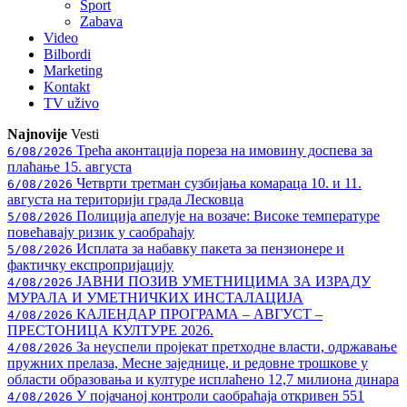
Sport
Zabava
Video
Bilbordi
Marketing
Kontakt
TV
uživo
Najnovije
Vesti
Трећа аконтација пореза на имовину доспева за
6/08/2026
плаћање 15. августа
Четврти третман сузбијања комараца 10. и 11.
6/08/2026
августа на територији града Лесковца
Полиција апелује на возаче: Високе температуре
5/08/2026
повећавају ризик у саобраћају
Исплата за набавку пакета за пензионере и
5/08/2026
фактичку експропријацију
ЈАВНИ ПОЗИВ УМЕТНИЦИМА ЗА ИЗРАДУ
4/08/2026
МУРАЛА И УМЕТНИЧКИХ ИНСТАЛАЦИЈА
КАЛЕНДАР ПРОГРАМА – АВГУСТ –
4/08/2026
ПРЕСТОНИЦА КУЛТУРЕ 2026.
За неуспели пројекат претходне власти, одржавање
4/08/2026
пружних прелаза, Месне заједнице, и редовне трошкове у
области образовања и културе исплаћено 12,7 милиона динара
У појачаној контроли саобраћаја откривен 551
4/08/2026