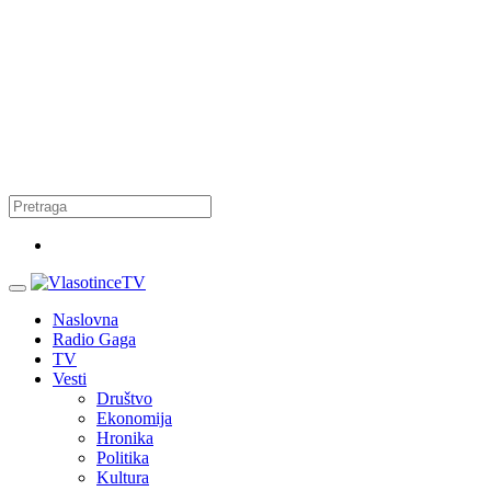
Naslovna
Radio Gaga
TV
Vesti
Društvo
Ekonomija
Hronika
Politika
Kultura