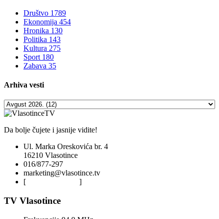
Društvo
1789
Ekonomija
454
Hronika
130
Politika
143
Kultura
275
Sport
180
Zabava
35
Arhiva
vesti
Da bolje čujete i jasnije vidite!
Ul. Marka Oreskovića br. 4
16210 Vlasotince
016/877-297
marketing@vlasotince.tv
[
Privacy Policy
]
TV Vlasotince