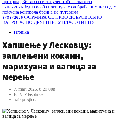
прекршај, 36 возача искључено због алкохола
Једна особа погинула у саобраћајним незгодама –
3/08/2026
појачана контрола брзине на путевима
ФОРМИРА СЕ ПРВО ДОБРОВОЉНО
3/08/2026
ВАТРОГАСНО ДРУШТВО У ВЛАСОТИНЦУ
Hronika
Хапшење у Лесковцу:
заплењени кокаин,
марихуана и вагица за
мерење
7. mart 2026. u 20:08h
RTV Vlasotince
529 pregleda