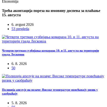
Ekonomija
Трећа аконтација пореза на имовину доспева за плаћање
15. августа
6. avgust 2026
53 pregleda
Четврти третман сузбијања комараца 10. и 11. августа на територији
града Лесковца
6. 8. 2026
50
Полиција апелује на возаче: Високе температуре повећавају ризик у
саобраћају
5. 8. 2026