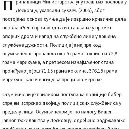
П
рипадници Министарства унутрашњих послова у
Лесковцу, ухапсили су Ф.М. (2005), због
постојања основа сумње да је извршио кривична дела
неовлашћена производња и стављање у промет
опојних дрога и напад на службено лице у вршењу
службене дужности. Полиција је најпре код
осумњиченог пронашла око 5 грама кокаина и 72,8
грама марихуане, а претресом изнајмљеног стана
пронађено је још 71,15 грама кокаина, 376,15 грама
марихуне, као и вагицу за прецизно мерење.
Осумњичени је приликом поступања полиције бибер
спрејем испрскао двојицу полицијских службеника у
пределу лица. Осумњиченом је, по налогу Вишег
јавног тужилаштва у Лесковцу, одређено задржавање
до 48 сати након чега ће, уз кривичну пријаву, бити