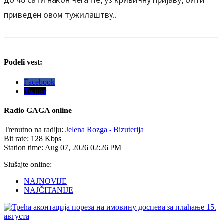
приведен овом тужилаштву..
Podeli vest:
Facebook
Twitter
Radio
GAGA online
Trenutno na radiju:
Jelena Rozga - Bizuterija
Bit rate:
128 Kbps
Station time:
Aug 07, 2026
02:26 PM
Slušajte online:
NAJNOVIJE
NAJČITANIJE