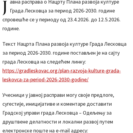
Ј
авна расправа о Нацрту Плана развоја културе
Града Лесковца за период 2026-2030. године
спровешће се у периоду од 23.4.2026. до 12.5.2026.
године.
Текст Нацрта Плана развоја културе Града Лесковца
за период 2026-2030. године постављен је на сајту
града Лесковца на следећем линку:
https://gradleskovac.org/plan-razvoja-kulture-grada-
leskovca-za-period-2026-2030-godine/
Учесници у јавној расправи могу своје предлоге,
сугестије, иницијативе и коментаре доставити
Градској управи града Лесковца – Одељењу за
друштвене делатности и локални развој путем
електронске поште на e-mail адресу: