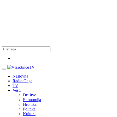
Naslovna
Radio Gaga
TV
Vesti
Društvo
Ekonomija
Hronika
Politika
Kultura