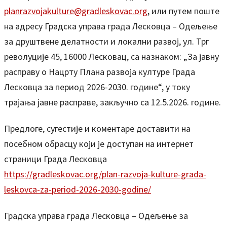
planrazvojakulture@gradleskovac.org
, или путем поште
на адресу Градска управа града Лесковца – Одељење
за друштвене делатности и локални развој, ул. Трг
револуције 45, 16000 Лесковац, са назнаком: „За јавну
расправу о Нацрту Плана развоја културе Града
Лесковца за период 2026-2030. године“, у току
трајања јавне расправе, закључно са 12.5.2026. године.
Предлоге, сугестије и коментаре доставити на
посебном обрасцу који је доступан на интернет
страници Града Лесковца
https://gradleskovac.org/plan-razvoja-kulture-grada-
leskovca-za-period-2026-2030-godine/
Градска управа града Лесковца – Одељење за