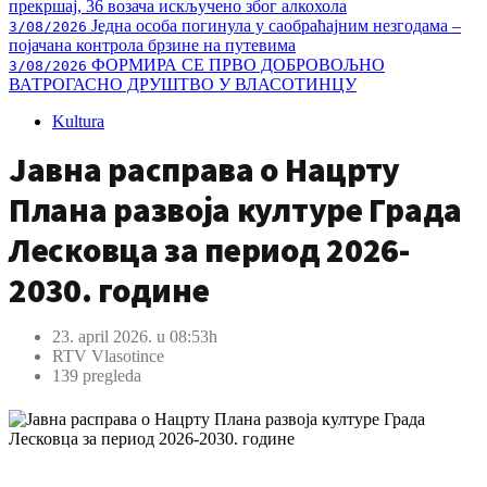
прекршај, 36 возача искључено због алкохола
Једна особа погинула у саобраћајним незгодама –
3/08/2026
појачана контрола брзине на путевима
ФОРМИРА СЕ ПРВО ДОБРОВОЉНО
3/08/2026
ВАТРОГАСНО ДРУШТВО У ВЛАСОТИНЦУ
Kultura
Јавна расправа о Нацрту
Плана развоја културе Града
Лесковца за период 2026-
2030. године
23. april 2026. u 08:53h
RTV Vlasotince
139 pregleda