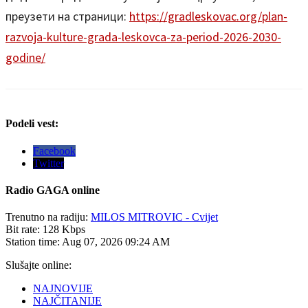
преузети на страници:
https://gradleskovac.org/plan-
razvoja-kulture-grada-leskovca-za-period-2026-2030-
godine/
Podeli vest:
Facebook
Twitter
Radio
GAGA online
Trenutno na radiju:
MILOS MITROVIC - Cvijet
Bit rate:
128 Kbps
Station time:
Aug 07, 2026
09:24 AM
Slušajte online:
NAJNOVIJE
NAJČITANIJE