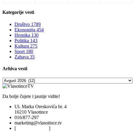
Kategorije
vesti
Društvo
1789
Ekonomija
454
Hronika
130
Politika
143
Kultura
275
Sport
180
Zabava
35
Arhiva
vesti
Da bolje čujete i jasnije vidite!
Ul. Marka Oreskovića br. 4
16210 Vlasotince
016/877-297
marketing@vlasotince.tv
[
Privacy Policy
]