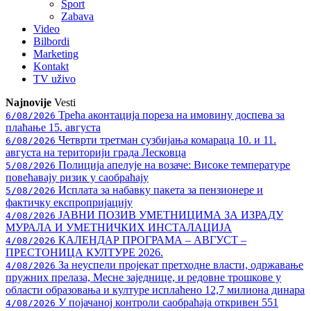
Sport
Zabava
Video
Bilbordi
Marketing
Kontakt
TV
uživo
Najnovije
Vesti
Трећа аконтација пореза на имовину доспева за
6/08/2026
плаћање 15. августа
Четврти третман сузбијања комараца 10. и 11.
6/08/2026
августа на територији града Лесковца
Полиција апелује на возаче: Високе температуре
5/08/2026
повећавају ризик у саобраћају
Исплата за набавку пакета за пензионере и
5/08/2026
фактичку експропријацију
ЈАВНИ ПОЗИВ УМЕТНИЦИМА ЗА ИЗРАДУ
4/08/2026
МУРАЛА И УМЕТНИЧКИХ ИНСТАЛАЦИЈА
КАЛЕНДАР ПРОГРАМА – АВГУСТ –
4/08/2026
ПРЕСТОНИЦА КУЛТУРЕ 2026.
За неуспели пројекат претходне власти, одржавање
4/08/2026
пружних прелаза, Месне заједнице, и редовне трошкове у
области образовања и културе исплаћено 12,7 милиона динара
У појачаној контроли саобраћаја откривен 551
4/08/2026