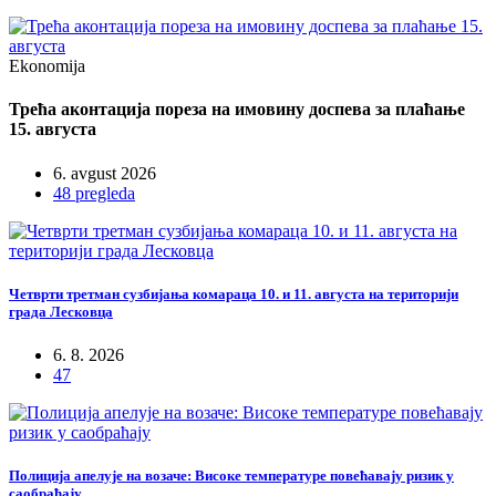
Ekonomija
Трећа аконтација пореза на имовину доспева за плаћање
15. августа
6. avgust 2026
48 pregleda
Четврти третман сузбијања комараца 10. и 11. августа на територији
града Лесковца
6. 8. 2026
47
Полиција апелује на возаче: Високе температуре повећавају ризик у
саобраћају