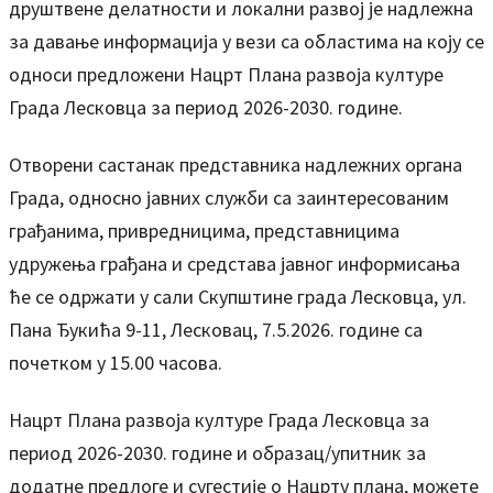
друштвене делатности и локални развој је надлежна
за давање информација у вези са областима на коју се
односи предложени Нацрт Плана развоја културе
Града Лесковца за период 2026-2030. године.
Отворени састанак представника надлежних органа
Града, односно јавних служби са заинтересованим
грађанима, привредницима, представницима
удружења грађана и средстава јавног информисања
ће се одржати у сали Скупштине града Лесковца, ул.
Пана Ђукића 9-11, Лесковац, 7.5.2026. године са
почетком у 15.00 часова.
Нацрт Плана развоја културе Града Лесковца за
период 2026-2030. године и образац/упитник за
додатне предлоге и сугестије о Нацрту плана, можете