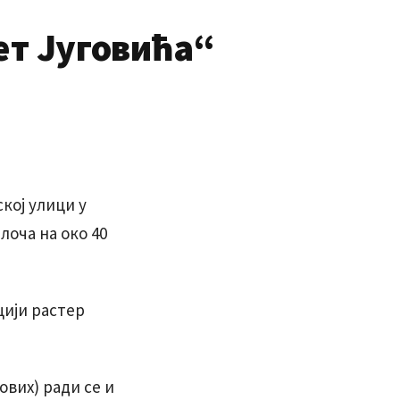
ет Југовића“
кој улици у
лоча на око 40
цији растер
вих) ради се и