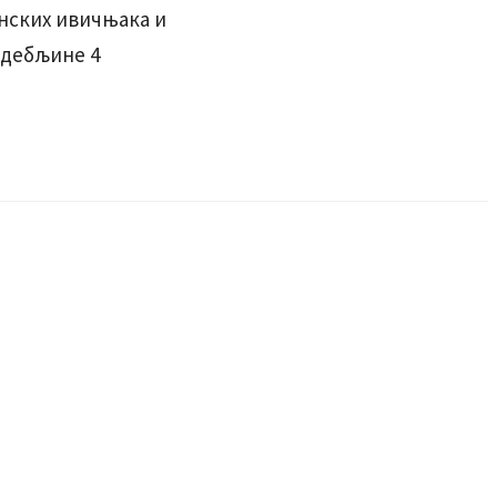
онских ивичњака и
 дебљине 4