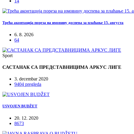
14
Трећа аконтација пореза на имовину доспева за плаћање 15. августа
6. 8. 2026
64
Sport
САСТАНАК СА ПРЕДСТАВНИЦИМА АРКУС ЛИГЕ
3. decembar 2020
9404 pregleda
USVOJEN BUDŽET
20. 12. 2020
8673