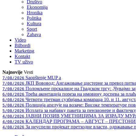
Društvo
Ekonomija
Hronika
Politika
Kultura
Sport
Zabava
Video
Bilbordi
Marketing
Kontakt
TV
uživo
Najnovije
Vesti
Saopštenje MUP a
7/08/2026
ЈКП Вововод: Ангажовање цистерне за превоз питке
7/08/2026
Поломљене прскалице на Градском тргу: „Чувајмо за
7/08/2026
Трећа аконтација пореза на имовину доспева за плаћ
6/08/2026
Четврти третман сузбијања комараца 10. и 11. август
6/08/2026
Полиција апелује на возаче: Високе температуре пове
5/08/2026
Исплата за набавку пакета за пензионере и фактичк
5/08/2026
ЈАВНИ ПОЗИВ УМЕТНИЦИМА ЗА ИЗРАДУ МУ
4/08/2026
КАЛЕНДАР ПРОГРАМА – АВГУСТ – ПРЕСТОНИЦ
4/08/2026
За неуспели пројекат претходне власти, одржавање 
4/08/2026