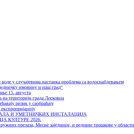
 воде у случајевима настанка проблема са водоснабдевањем
једничку имовину и наш град“
ање 15. августа
а на територији града Лесковца
ћавају ризик у саобраћају
у експропријацију
РАЛА И УМЕТНИЧКИХ ИНСТАЛАЦИЈА
А КУЛТУРЕ 2026.
пружних прелаза, Месне заједнице, и редовне трошкове у област