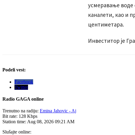
усмеравање воде 
каналети, као и 
центиметара.
Инвеститор је Гра
Podeli vest:
Facebook
Twitter
Radio
GAGA online
Trenutno na radiju:
Emina Jahovic - Aj
Bit rate:
128 Kbps
Station time:
Aug 08, 2026
09:21 AM
Slušajte online: