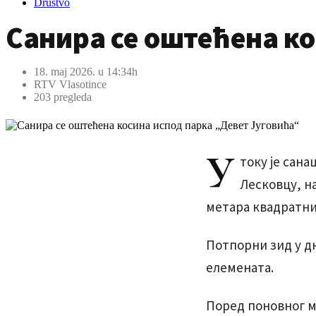
Društvo
Санира се оштећена ко
18. maj 2026. u 14:34h
RTV Vlasotince
203 pregleda
У
току је сана
Лесковцу, на
метара квадратни
Потпорни зид у дн
елемената.
Поред поновног м