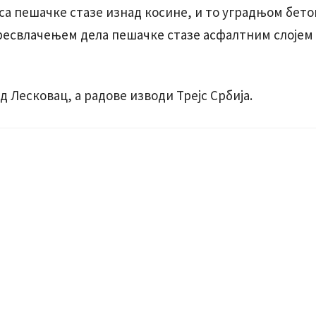
са пешачке стазе изнад косине, и то уградњом бет
пресвлачењем дела пешачке стазе асфалтним слојем
д Лесковац, а радове изводи Трејс Србија.