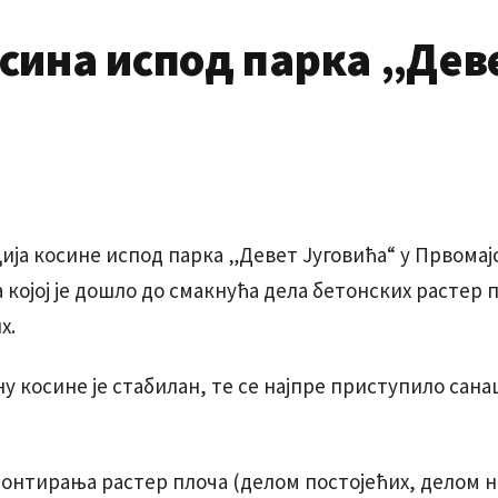
сина испод парка „Дев
ција косине испод парка „Девет Југовића“ у Првомајс
 којој је дошло до смакнућа дела бетонских растер п
х.
у косине је стабилан, те се најпре приступило сана
онтирања растер плоча (делом постојећих, делом но