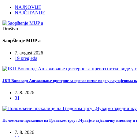
NAJNOVIJE
NAJČITANIJE
Društvo
Saopštenje MUP a
7. avgust 2026
19 pregleda
ЈКП Вововод: Ангажовање цистерне за превоз питке воде у случајевима 
7. 8. 2026
31
Поломљене прскалице на Градском тргу: „Чувајмо заједничку имовину и 
7. 8. 2026