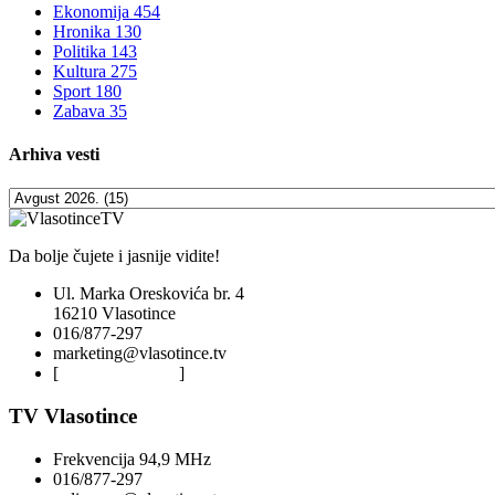
Ekonomija
454
Hronika
130
Politika
143
Kultura
275
Sport
180
Zabava
35
Arhiva
vesti
Da bolje čujete i jasnije vidite!
Ul. Marka Oreskovića br. 4
16210 Vlasotince
016/877-297
marketing@vlasotince.tv
[
Privacy Policy
]
TV Vlasotince
Frekvencija 94,9 MHz
016/877-297